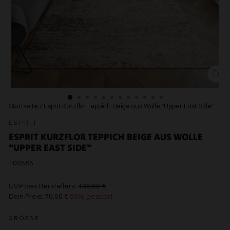
SCH
ESC
Startseite
/
Esprit Kurzflor Teppich Beige aus Wolle "Upper East Side"
ESPRIT
ESPRIT KURZFLOR TEPPICH BEIGE AUS WOLLE
"UPPER EAST SIDE"
100585
€139,00
UVP des Herstellers:
139,00 €
Dein Preis:
70,00 €
50% gespart
€70,00
GRÖSSE