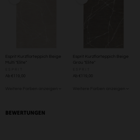
Verwendung reduzierter Daten zur Auswahl von Inhalten
Besondere Features:
Verwendung genauer Standortdaten
Endgeräteeigenschaften zur Identifikation aktiv abfragen
Esprit Kurzflorteppich Beige
Esprit Kurzflorteppich Beige
Multi "Elite"
Grau "Elite"
ESPRIT
ESPRIT
Ab €119,00
Ab €119,00
Weitere Farben anzeigen
Weitere Farben anzeigen
Beige/Grau
Beige/Bunt
BEWERTUNGEN