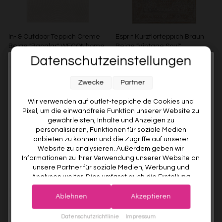
In- & Outdoor Teppich Creme
Esprit Kurzflorteppich Braun
Beige "Bacalar" WECONhome
Beige "Vintage Soul"
Datenschutzeinstellungen
WECONHOME
ESPRIT
Melde dich jetzt für unseren Newsletter an und sichere dir
€99,00
Ab €49,00
51% gespart
Ab €119,00
Zwecke
Partner
10% RABATT AUF DEINE
ERSTE BESTELLUNG! 😍
Wir verwenden auf outlet-teppiche.de Cookies und
Pixel, um die einwandfreie Funktion unserer Website zu
EMAIL
gewährleisten, Inhalte und Anzeigen zu
personalisieren, Funktionen für soziale Medien
anbieten zu können und die Zugriffe auf unserer
VORNAME
Website zu analysieren. Außerdem geben wir
Informationen zu Ihrer Verwendung unserer Website an
unsere Partner für soziale Medien, Werbung und
Analysen weiter. Dies umfasst auch die Erstellung
Deine Privatsphäre ist uns wichtig. Deine Daten werden sicher gespeichert und gemäß unserer
pseudonymer Nutzungsprofile. Unsere Partner (Google
Datenschutzrichtlinie
verwendet.
Der Willkommensrabatt ist nur einmal pro Kunde gültig – auch bei
Esprit Kurzflorteppich Sand
Esprit Kurzflorteppich Beige
Advertising Products Facebook Shopify) führen diese
erneuter Anmeldung wird kein weiterer Code vergeben.
Ablehnen
Akzeptieren
Beige "Soft Vintage"
Grau "Raymond"
Informationen möglicherweise mit weiteren Daten
ESPRIT
ESPRIT
zusammen, die Sie ihnen bereitgestellt haben (bspw.
JETZT ANMELDEN
Datenschutzrichtlinie
Impressum
Ab €119,00
Ab €119,00