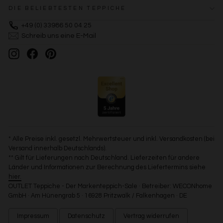
DIE BELIEBTESTEN TEPPICHE
+49 (0) 33986 50 04 25
Schreib uns eine E-Mail
Instagram
Facebook
Pinterest
* Alle Preise inkl. gesetzl. Mehrwertsteuer und inkl. Versandkosten (bei
Versand innerhalb Deutschlands).
** Gilt für Lieferungen nach Deutschland. Lieferzeiten für andere
Länder und Informationen zur Berechnung des Liefertermins siehe
hier.
OUTLET Teppiche - Der Markenteppich-Sale · Betreiber: WECONhome
GmbH · Am Hünengrab 5 · 16928 Pritzwalk / Falkenhagen · DE
Impressum
Datenschutz
Vertrag widerrufen