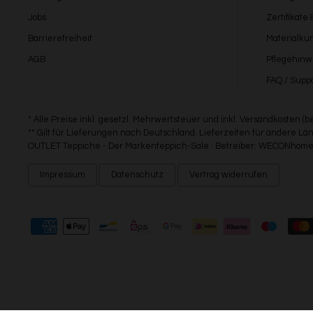
Jobs
Zertifikate
Barrierefreiheit
Materialku
AGB
Pflegehinw
FAQ / Suppo
* Alle Preise inkl. gesetzl. Mehrwertsteuer und inkl. Versandkosten (
** Gilt für Lieferungen nach Deutschland. Lieferzeiten für andere 
OUTLET Teppiche - Der Markenteppich-Sale · Betreiber: WECONhome 
Impressum
Datenschutz
Vertrag widerrufen