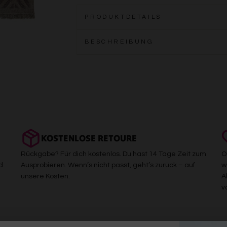
PRODUKTDETAILS
BESCHREIBUNG
KOSTENLOSE RETOURE
Rückgabe? Für dich kostenlos. Du hast 14 Tage Zeit zum
O
d
Ausprobieren. Wenn’s nicht passt, geht’s zurück – auf
w
unsere Kosten.
A
v