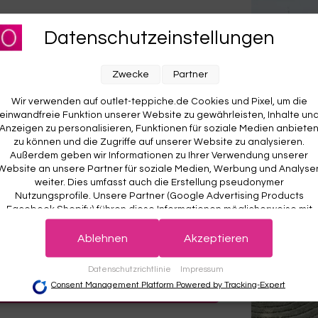
für unseren Newsletter an und sichere dir
Datenschutzeinstellungen
RABATT AUF DEINE
E BESTELLUNG! 😍
Zwecke
Partner
Wir verwenden auf outlet-teppiche.de Cookies und Pixel, um die
einwandfreie Funktion unserer Website zu gewährleisten, Inhalte un
Anzeigen zu personalisieren, Funktionen für soziale Medien anbiete
zu können und die Zugriffe auf unserer Website zu analysieren.
Außerdem geben wir Informationen zu Ihrer Verwendung unserer
Website an unsere Partner für soziale Medien, Werbung und Analyse
weiter. Dies umfasst auch die Erstellung pseudonymer
Nutzungsprofile. Unsere Partner (Google Advertising Products
Facebook Shopify) führen diese Informationen möglicherweise mit
weiteren Daten zusammen, die Sie ihnen bereitgestellt haben (bspw
 wichtig. Deine Daten werden sicher gespeichert und gemäß unserer
det.
Der Willkommensrabatt ist nur einmal pro Kunde gültig – auch bei
anhand eines persönlichen Accounts) oder welche sie im Rahmen
Ablehnen
Akzeptieren
r Anmeldung wird kein weiterer Code vergeben.
Ihrer Nutzung der Dienste gesammelt haben (bspw. Nutzungsdaten
anderer Geräte). Ihre Einwilligung zur Nutzung von Cookies und Pixel
ch 170x240 Lila Grau Schwarz
Esprit Teppich 170x240 Lila Mus
Datenschutzrichtlinie
Impressum
können Sie jederzeit widerrufen, indem Sie auf den Datenschutz-
JETZT ANMELDEN
ESPRIT
Consent Management Platform Powered by Tracking-Expert
Button links unten klicken und dort die entsprechenden Anpassunge
00
65% gespart
€639,00
€222,00
65% gespart
vornehmen.