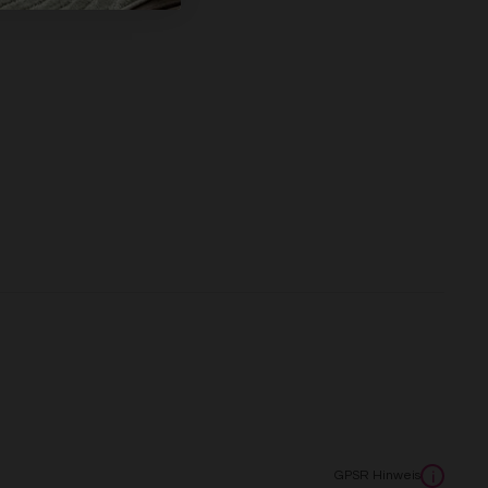
s
GPSR Hinweis
i