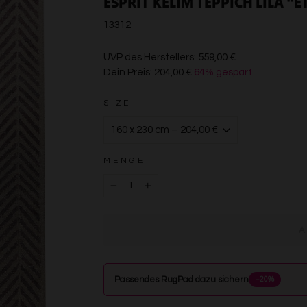
ESPRIT KELIM TEPPICH LILA "
13312
€559,00
UVP des Herstellers:
559,00 €
Dein Preis:
204,00 €
64% gespart
€204,00
SIZE
MENGE
−
+
Passendes RugPad dazu sichern
−20%