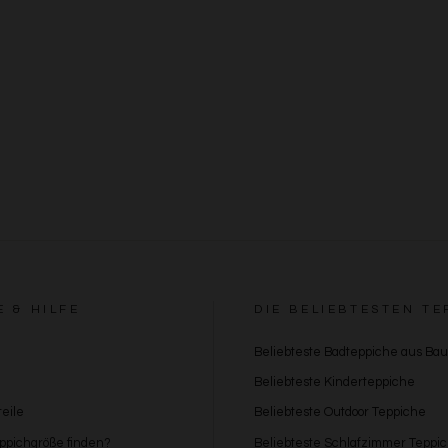
E & HILFE
DIE BELIEBTESTEN TE
Beliebteste Badteppiche aus Ba
Beliebteste Kinderteppiche
eile
Beliebteste Outdoor Teppiche
eppichgröße finden?
Beliebteste Schlafzimmer Teppi