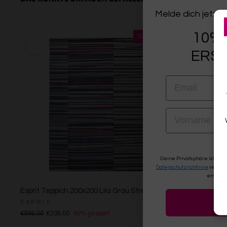
Melde dich jetzt 
10% 
ERST
EMAIL
VORNAME
Deine Privatsphäre ist uns
Datenschutzrichtlinie
verwen
erneute
Esprit Teppich 200x200 Lila Grau Streifen
Esprit Teppi
ESPRIT
ESPRIT
€599,00
€209,00
65% gespart
€599,00
€209,