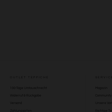
OUTLET TEPPICHE
SERVIC
100-Tage Umtauschrecht
Magazin
Widerruf & Rückgabe
Community
Versand
Unsere Vort
Zahlungsarten
Richtige T