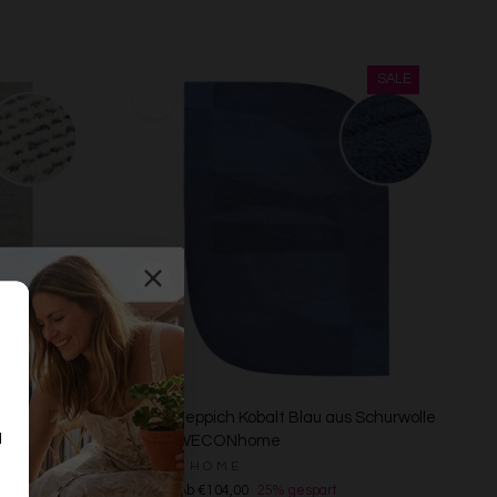
s
Kurzflorteppich Kobalt Blau aus Schurwolle
d
"Dodo" WECONhome
n
WECONHOME
€139,00
Ab €104,00
25% gespart