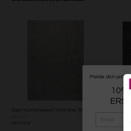
Melde dich jetzt 
10% 
ERST
Esprit Kurzflorteppich Türkis Grau "Beatle-B"
Kurzflor Tep
EMAIL
FORTYTWO
ESPRIT
WECONHO
Ab €119,00
€37,00
Ab €35