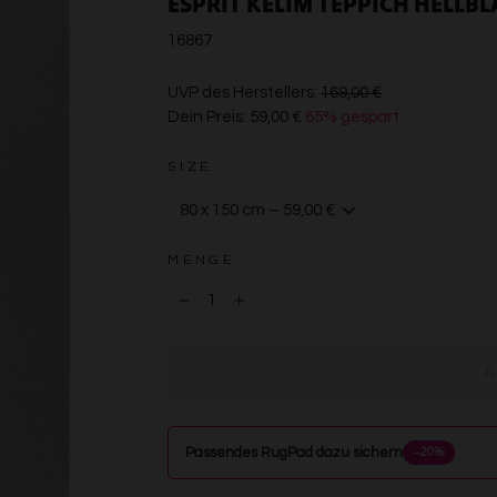
ESPRIT KELIM TEPPICH HELLB
16867
€169,00
UVP des Herstellers:
169,00 €
Dein Preis:
59,00 €
65% gespart
€59,00
SIZE
MENGE
−
+
Passendes RugPad dazu sichern
−20%