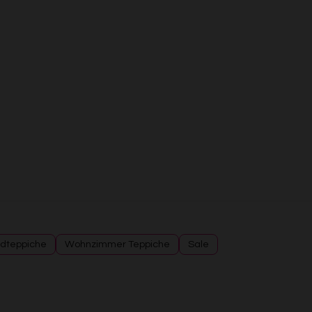
Entwicklung und Verbesserung der Angebote
Verwendung reduzierter Daten zur Auswahl von Inhalten
Besondere Features:
Verwendung genauer Standortdaten
Endgeräteeigenschaften zur Identifikation aktiv abfragen
dteppiche
Wohnzimmer Teppiche
Sale