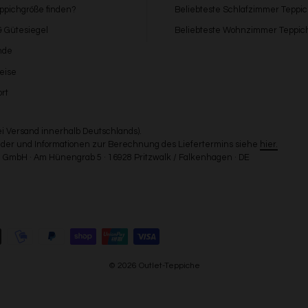
eppichgröße finden?
Beliebteste Schlafzimmer Teppi
 & Gütesiegel
Beliebteste Wohnzimmer Teppic
nde
eise
rt
bei Versand innerhalb Deutschlands).
Länder und Informationen zur Berechnung des Liefertermins siehe
hier.
GmbH · Am Hünengrab 5 · 16928 Pritzwalk / Falkenhagen · DE
© 2026 Outlet-Teppiche