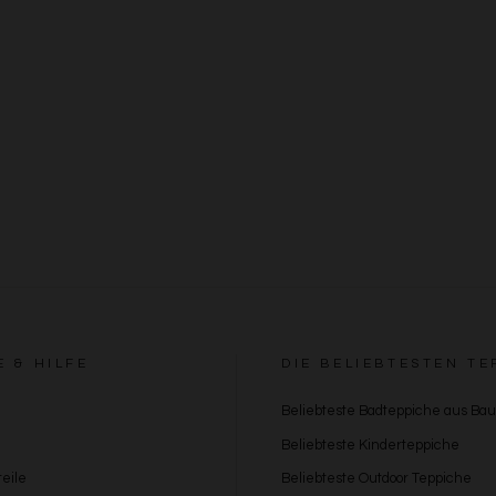
E & HILFE
DIE BELIEBTESTEN TE
Beliebteste Badteppiche aus Ba
Beliebteste Kinderteppiche
eile
Beliebteste Outdoor Teppiche