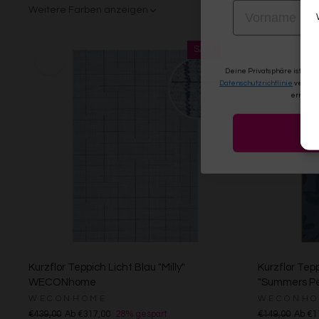
VORNAME
Weitere Farben anzeigen
Beige/Bunt
Braun/Bunt
Deine Privatsphäre ist uns
Datenschutzrichtlinie
verwen
erneute
Kurzflor Teppich Licht Blau "Milly"
Kurzflor Tep
WECONhome
"Summers 
WECONHOME
WECONHO
€439,00
Ab €317,00
28% gespart
€149,00
Ab €1