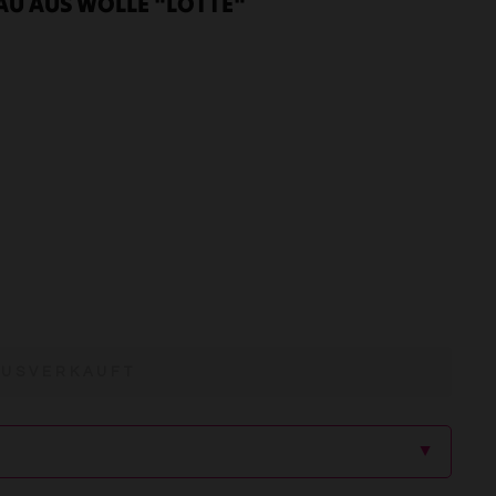
LAU AUS WOLLE "LOTTE"
AUSVERKAUFT
▲