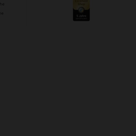
che
he