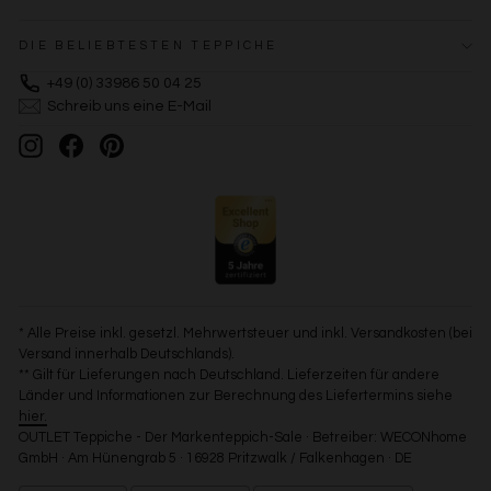
DIE BELIEBTESTEN TEPPICHE
+49 (0) 33986 50 04 25
Schreib uns eine E-Mail
Instagram
Facebook
Pinterest
* Alle Preise inkl. gesetzl. Mehrwertsteuer und inkl. Versandkosten (bei
Versand innerhalb Deutschlands).
** Gilt für Lieferungen nach Deutschland. Lieferzeiten für andere
Länder und Informationen zur Berechnung des Liefertermins siehe
hier.
OUTLET Teppiche - Der Markenteppich-Sale · Betreiber: WECONhome
GmbH · Am Hünengrab 5 · 16928 Pritzwalk / Falkenhagen · DE