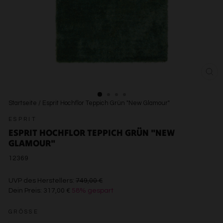
SCH
ESC
Startseite
/
Esprit Hochflor Teppich Grün "New Glamour"
ESPRIT
ESPRIT HOCHFLOR TEPPICH GRÜN "NEW
GLAMOUR"
12369
€749,00
UVP des Herstellers:
749,00 €
Dein Preis:
317,00 €
58% gespart
€317,00
GRÖSSE