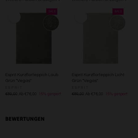
Verwendung reduzierter Daten zur Auswahl von Inhalten
Anthrazit/Grau
Gelb
Sand/Beige
Creme/Weiß
Grün
Rot
Anthrazit/Grau
Gelb
Sand/Beige
Creme/Weiß
Grün
Rot
Besondere Features:
Verwendung genauer Standortdaten
Endgeräteeigenschaften zur Identifikation aktiv abfragen
Esprit Kurzflorteppich Laub
Esprit Kurzflorteppich Licht
Grün "Vegas"
Grün "Vegas"
ESPRIT
ESPRIT
€89,00
Ab €76,00
15% gespart
€89,00
Ab €76,00
15% gespart
BEWERTUNGEN