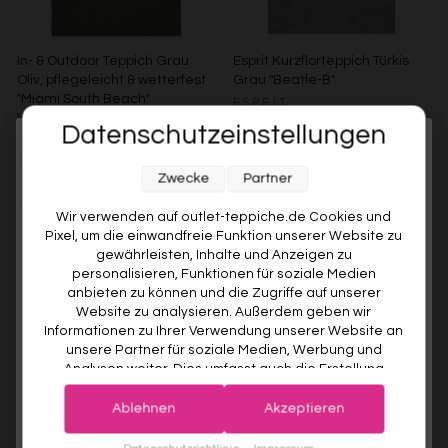
In- & Outdoor Teppich Grau
Esprit Kurzflorteppich Türkis
Oliv, pflegeleicht & wetterfest
Grau "Beatle-B"
"Miami South Beach"
ESPRIT
WECONhome
Ab €119,00
Datenschutzeinstellungen
WECONHOME
Melde dich jetzt für unseren Newsletter an und sichere dir
€89,00
Ab €76,00
15% gespart
Weitere Farben anzeigen
Zwecke
Partner
10% RABATT AUF DEINE
Beige/Bunt
Braun/Bunt
Weitere Farben anzeigen
ERSTE BESTELLUNG! 😍
Wir verwenden auf outlet-teppiche.de Cookies und
Grau/Grün
Pixel, um die einwandfreie Funktion unserer Website zu
EMAIL
gewährleisten, Inhalte und Anzeigen zu
personalisieren, Funktionen für soziale Medien
anbieten zu können und die Zugriffe auf unserer
VORNAME
Website zu analysieren. Außerdem geben wir
Informationen zu Ihrer Verwendung unserer Website an
unsere Partner für soziale Medien, Werbung und
Analysen weiter. Dies umfasst auch die Erstellung
Deine Privatsphäre ist uns wichtig. Deine Daten werden sicher gespeichert und gemäß unserer
pseudonymer Nutzungsprofile. Unsere Partner (Google
Datenschutzrichtlinie
verwendet.
Der Willkommensrabatt ist nur einmal pro Kunde gültig – auch bei
Advertising Products Facebook Shopify) führen diese
erneuter Anmeldung wird kein weiterer Code vergeben.
Ablehnen
Akzeptieren
Informationen möglicherweise mit weiteren Daten
zusammen, die Sie ihnen bereitgestellt haben (bspw.
Kurzflorteppich Laub Grün
Kurzflorteppich Licht Grün
JETZT ANMELDEN