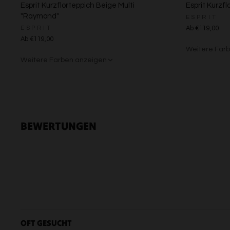
Esprit Kurzflorteppich Beige Multi
Esprit Kurzfl
"Raymond"
ESPRIT
ESPRIT
Ab €119,00
Ab €119,00
Weitere Far
Weitere Farben anzeigen
Grün/Blau/G
Braun/Bu
Beige/Grau
BEWERTUNGEN
OFT GESUCHT