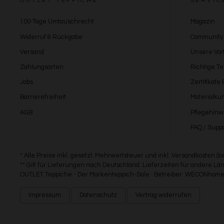
OUTLET TEPPICHE
SERVIC
100-Tage Umtauschrecht
Magazin
Widerruf & Rückgabe
Community
Versand
Unsere Vort
Zahlungsarten
Richtige T
Jobs
Zertifikate
Barrierefreiheit
Materialku
AGB
Pflegehinw
FAQ / Suppo
* Alle Preise inkl. gesetzl. Mehrwertsteuer und inkl. Versandkosten (
** Gilt für Lieferungen nach Deutschland. Lieferzeiten für andere 
OUTLET Teppiche - Der Markenteppich-Sale · Betreiber: WECONhome 
Impressum
Datenschutz
Vertrag widerrufen