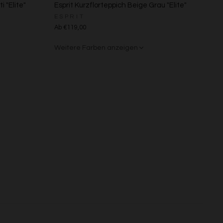
i "Elite"
Esprit Kurzflorteppich Beige Grau "Elite"
ESPRIT
s
Ab €119,00
Weitere Farben anzeigen
Beige/Bunt