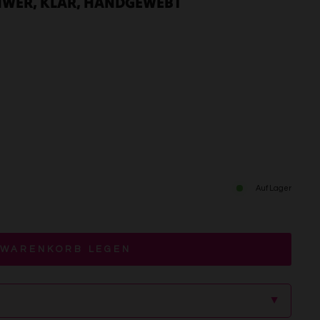
CHWER, KLAR, HANDGEWEBT
Auf Lager
 WARENKORB LEGEN
▲