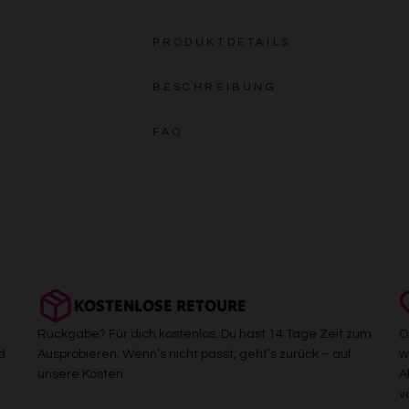
PRODUKTDETAILS
BESCHREIBUNG
FAQ
KOSTENLOSE RETOURE
Rückgabe? Für dich kostenlos. Du hast 14 Tage Zeit zum
O
d
Ausprobieren. Wenn’s nicht passt, geht’s zurück – auf
w
unsere Kosten.
A
v