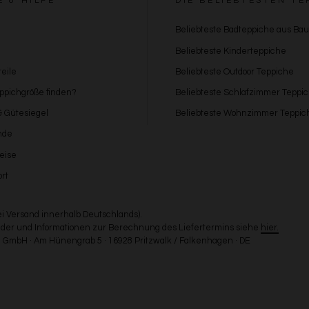
E & HILFE
DIE BELIEBTESTEN TE
Beliebteste Badteppiche aus Ba
Beliebteste Kinderteppiche
eile
Beliebteste Outdoor Teppiche
eppichgröße finden?
Beliebteste Schlafzimmer Teppi
 & Gütesiegel
Beliebteste Wohnzimmer Teppic
nde
eise
rt
bei Versand innerhalb Deutschlands).
Länder und Informationen zur Berechnung des Liefertermins siehe
hier.
GmbH · Am Hünengrab 5 · 16928 Pritzwalk / Falkenhagen · DE