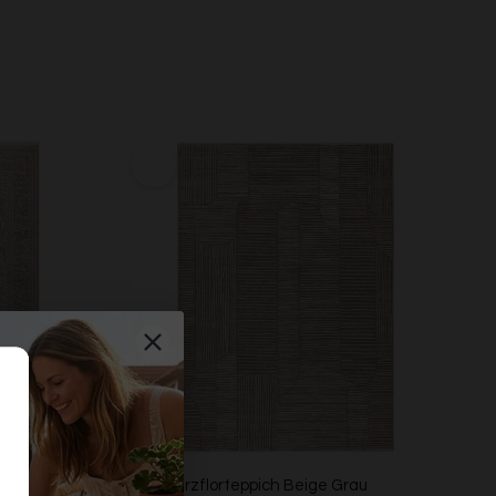
ge "Soft
Esprit Kurzflorteppich Beige Grau