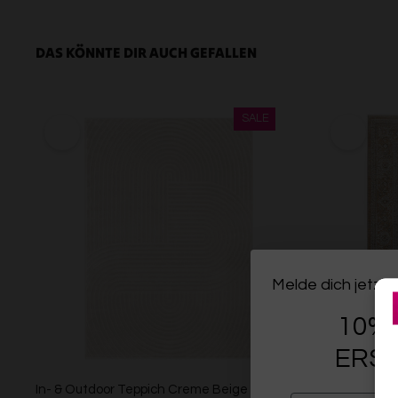
DAS KÖNNTE DIR AUCH GEFALLEN
Melde dich jetzt 
10% 
ERST
In- & Outdoor Teppich Creme Beige
Esprit Kurzf