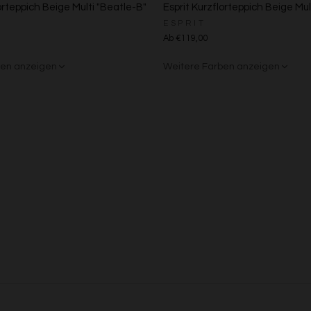
Messung der Werbeleistung
orteppich Beige Multi "Beatle-B"
Esprit Kurzflorteppich Beige Mult
Messung der Performance von Inhalten
ESPRIT
Analyse von Zielgruppen durch Statistiken oder Kombinationen von Daten au
Ab €119,00
verschiedenen Quellen
Entwicklung und Verbesserung der Angebote
ben anzeigen
Weitere Farben anzeigen
Verwendung reduzierter Daten zur Auswahl von Inhalten
rau
nt
Beige/Grau
Besondere Features:
Verwendung genauer Standortdaten
Endgeräteeigenschaften zur Identifikation aktiv abfragen