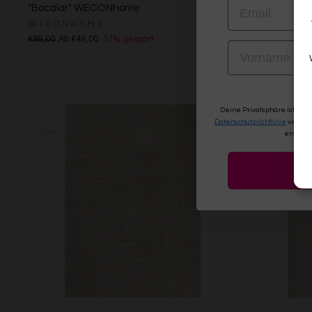
EMAIL
"Bacalar" WECONhome
Soul"
WECONHOME
ESPRIT
€99,00
Ab €49,00
51% gespart
Ab €119,00
VORNAME
Deine Privatsphäre ist uns
Datenschutzrichtlinie
verwen
erneute