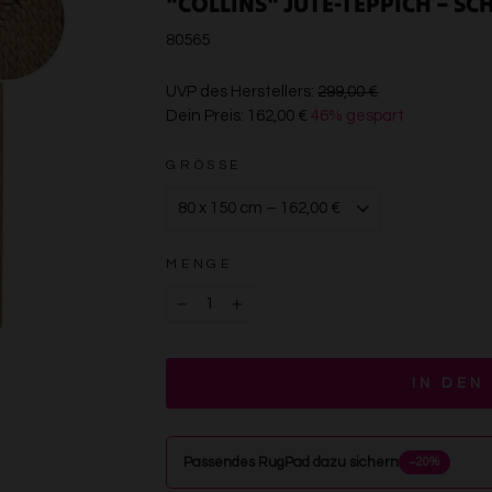
"COLLINS" JUTE-TEPPICH – S
80565
€299,00
UVP des Herstellers:
299,00 €
Dein Preis:
162,00 €
46% gespart
€162,00
GRÖSSE
MENGE
−
+
IN DEN
Passendes RugPad dazu sichern
−20%