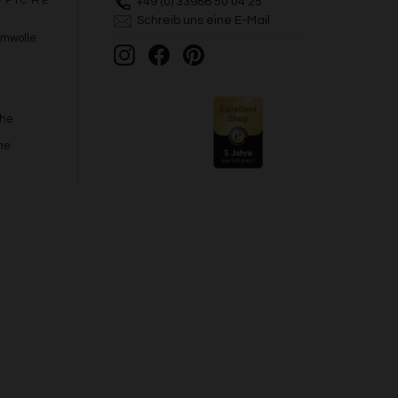
PPICHE
+49 (0) 33986 50 04 25
Schreib uns eine E-Mail
umwolle
Instagram
Facebook
Pinterest
che
he