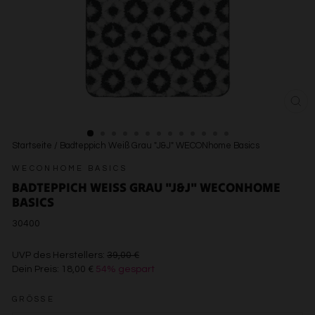
SCH
ESC
Startseite
/
Badteppich Weiß Grau "J&J" WECONhome Basics
WECONHOME BASICS
BADTEPPICH WEISS GRAU "J&J" WECONHOME B
ASICS
30400
€39,00
UVP des Herstellers:
39,00 €
Dein Preis:
18,00 €
54% gespart
€18,00
GRÖSSE