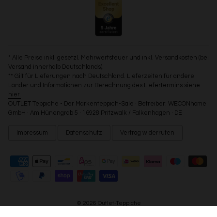
* Alle Preise inkl. gesetzl. Mehrwertsteuer und inkl. Versandkosten (bei
Versand innerhalb Deutschlands).
** Gilt für Lieferungen nach Deutschland. Lieferzeiten für andere
Länder und Informationen zur Berechnung des Liefertermins siehe
hier.
OUTLET Teppiche - Der Markenteppich-Sale · Betreiber: WECONhome
GmbH · Am Hünengrab 5 · 16928 Pritzwalk / Falkenhagen · DE
Impressum
Datenschutz
Vertrag widerrufen
© 2026 Outlet-Teppiche
>