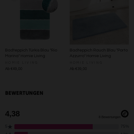
Verwendung reduzierter Daten zur Auswahl von
Werbeanzeigen
Erstellung von Profilen für personalisierte Werbung
Verwendung von Profilen zur Auswahl personalisierter
Werbung
Erstellung von Profilen zur Personalisierung von Inhalten
Verwendung von Profilen zur Auswahl personalisierter
Inhalte
Messung der Werbeleistung
Messung der Performance von Inhalten
Badteppich Türkis Blau "Rio
Badteppich Rauch Blau "Porto
Analyse von Zielgruppen durch Statistiken oder
Marina" Homie Living
Azzurro" Homie Living
Kombinationen von Daten aus verschiedenen Quellen
HOMIE LIVING
HOMIE LIVING
Entwicklung und Verbesserung der Angebote
Ab €49,00
Ab €39,00
Verwendung reduzierter Daten zur Auswahl von Inhalten
Besondere Features:
Verwendung genauer Standortdaten
BEWERTUNGEN
Endgeräteeigenschaften zur Identifikation aktiv abfragen