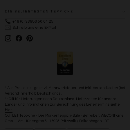
DIE BELIEBTESTEN TEPPICHE
+49 (0) 33986 50 04 25
Schreib uns eine E-Mail
Instagram
Facebook
Pinterest
* Alle Preise inkl. gesetzl. Mehrwertsteuer und inkl. Versandkosten (bei
Versand innerhalb Deutschlands).
** Gilt für Lieferungen nach Deutschland. Lieferzeiten für andere
Länder und Informationen zur Berechnung des Liefertermins siehe
hier.
OUTLET Teppiche - Der Markenteppich-Sale · Betreiber: WECONhome
GmbH · Am Hünengrab 5 · 16928 Pritzwalk / Falkenhagen · DE