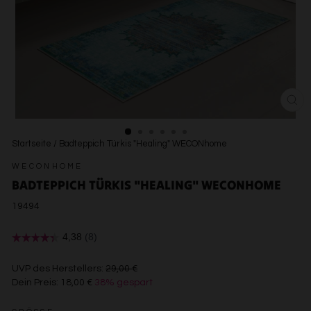
SCH
ESC
Startseite
/
Badteppich Türkis "Healing" WECONhome
WECONHOME
BADTEPPICH TÜRKIS "HEALING" WECONHOME
19494
€29,00
UVP des Herstellers:
29,00 €
Dein Preis:
18,00 €
38% gespart
€18,00