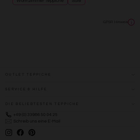
Wohnzimmer Teppiche
Sale
GPSR Hinweis
i
OUTLET TEPPICHE
SERVICE & HILFE
DIE BELIEBTESTEN TEPPICHE
+49 (0) 33986 50 04 25
Schreib uns eine E-Mail
Instagram
Facebook
Pinterest