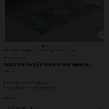
SCH
ESC
Startseite
/
Badteppich Grün "Ralph" WECONhome
WECONHOME
BADTEPPICH GRÜN "RALPH" WECONHOME
19518
€29,00
UVP des Herstellers:
29,00 €
Dein Preis:
18,00 €
38% gespart
€18,00
GRÖSSE