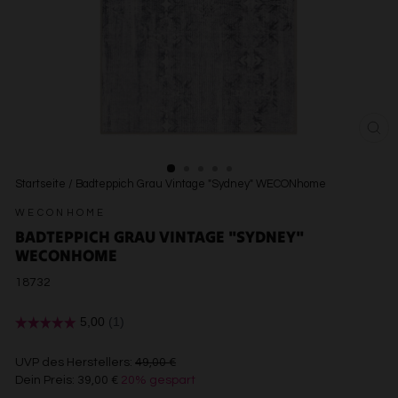
SCH
ESC
Startseite
/
Badteppich Grau Vintage "Sydney" WECONhome
WECONHOME
BADTEPPICH GRAU VINTAGE "SYDNEY"
WECONHOME
18732
€49,00
UVP des Herstellers:
49,00 €
Dein Preis:
39,00 €
20% gespart
€39,00