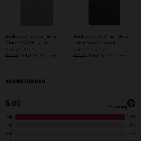
Inhalte
Messung der Werbeleistung
Messung der Performance von Inhalten
Analyse von Zielgruppen durch Statistiken oder
Kombinationen von Daten aus verschiedenen Quellen
Entwicklung und Verbesserung der Angebote
Badteppich Seiden Grau
Badteppich Anthrazit Grau
Verwendung reduzierter Daten zur Auswahl von Inhalten
"Marc" WECONhome
"Fiete" WECONhome
Besondere Features:
WECONHOME
WECONHOME
Verwendung genauer Standortdaten
€49,00
Ab €45,00
8% gespart
€49,00
Ab €45,00
8% gespart
Endgeräteeigenschaften zur Identifikation aktiv abfragen
BEWERTUNGEN