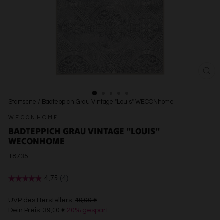
SCH
ESC
Startseite
/
Badteppich Grau Vintage "Louis" WECONhome
WECONHOME
BADTEPPICH GRAU VINTAGE "LOUIS"
WECONHOME
18735
€49,00
UVP des Herstellers:
49,00 €
Dein Preis:
39,00 €
20% gespart
€39,00