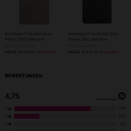
Erstellung von Profilen für personalisierte Werbung
Verwendung von Profilen zur Auswahl personalisierter
Werbung
Erstellung von Profilen zur Personalisierung von Inhalten
Verwendung von Profilen zur Auswahl personalisierter
Inhalte
Messung der Werbeleistung
Badteppich Seiden Grau
Badteppich Anthrazit Grau
Messung der Performance von Inhalten
"Marc" WECONhome
"Fiete" WECONhome
Analyse von Zielgruppen durch Statistiken oder
WECONHOME
WECONHOME
Kombinationen von Daten aus verschiedenen Quellen
€49,00
Ab €45,00
8% gespart
€49,00
Ab €45,00
8% gespart
Entwicklung und Verbesserung der Angebote
Verwendung reduzierter Daten zur Auswahl von Inhalten
Besondere Features:
BEWERTUNGEN
Verwendung genauer Standortdaten
Endgeräteeigenschaften zur Identifikation aktiv abfragen