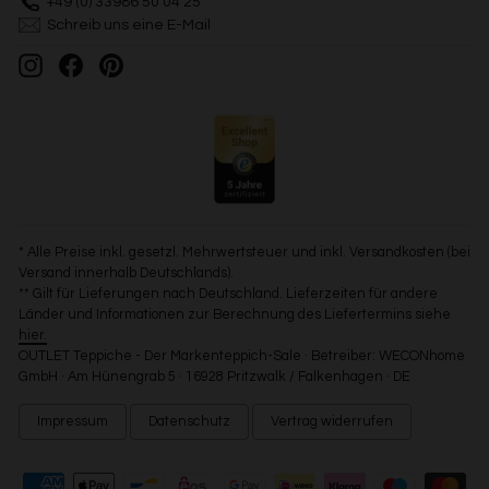
+49 (0) 33986 50 04 25
Schreib uns eine E-Mail
Instagram
Facebook
Pinterest
* Alle Preise inkl. gesetzl. Mehrwertsteuer und inkl. Versandkosten (bei
Versand innerhalb Deutschlands).
** Gilt für Lieferungen nach Deutschland. Lieferzeiten für andere
Länder und Informationen zur Berechnung des Liefertermins siehe
hier.
OUTLET Teppiche - Der Markenteppich-Sale · Betreiber: WECONhome
GmbH · Am Hünengrab 5 · 16928 Pritzwalk / Falkenhagen · DE
Impressum
Datenschutz
Vertrag widerrufen