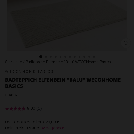
SCH
ESC
Startseite
/
Badteppich Elfenbein "Balu" WECONhome Basics
WECONHOME BASICS
BADTEPPICH ELFENBEIN "BALU" WECONHOME
BASICS
30426
€29,00
UVP des Herstellers:
29,00 €
Dein Preis:
18,00 €
38% gespart
€18,00