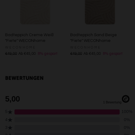
Inhalte
Messung der Werbeleistung
Messung der Performance von Inhalten
Analyse von Zielgruppen durch Statistiken oder
Kombinationen von Daten aus verschiedenen Quellen
Entwicklung und Verbesserung der Angebote
Badteppich Creme Weiß
Badteppich Sand Beige
Verwendung reduzierter Daten zur Auswahl von Inhalten
"Fiete" WECONhome
"Fiete" WECONhome
Besondere Features:
WECONHOME
WECONHOME
Verwendung genauer Standortdaten
€49,00
Ab €45,00
8% gespart
€49,00
Ab €45,00
8% gespart
Endgeräteeigenschaften zur Identifikation aktiv abfragen
BEWERTUNGEN