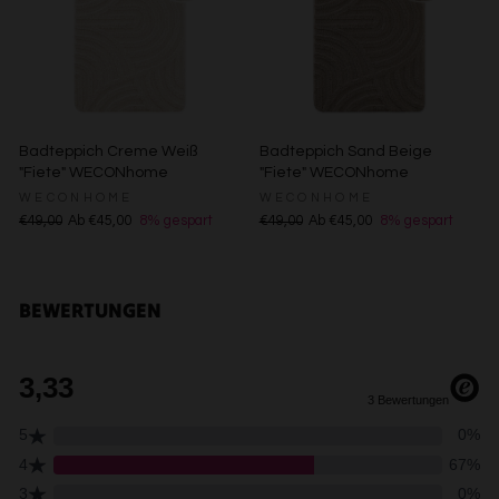
Erstellung von Profilen für personalisierte Werbung
Verwendung von Profilen zur Auswahl personalisierter
Werbung
Erstellung von Profilen zur Personalisierung von Inhalten
Verwendung von Profilen zur Auswahl personalisierter
Inhalte
Messung der Werbeleistung
Badteppich Creme Weiß
Badteppich Sand Beige
Messung der Performance von Inhalten
"Fiete" WECONhome
"Fiete" WECONhome
Analyse von Zielgruppen durch Statistiken oder
WECONHOME
WECONHOME
Kombinationen von Daten aus verschiedenen Quellen
Entwicklung und Verbesserung der Angebote
€49,00
Ab €45,00
8% gespart
€49,00
Ab €45,00
8% gespart
Verwendung reduzierter Daten zur Auswahl von Inhalten
Besondere Features:
Verwendung genauer Standortdaten
BEWERTUNGEN
Endgeräteeigenschaften zur Identifikation aktiv abfragen