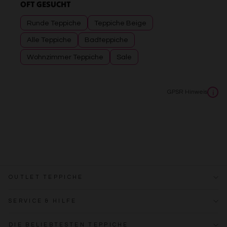
OFT GESUCHT
Runde Teppiche
Teppiche Beige
Alle Teppiche
Badteppiche
Wohnzimmer Teppiche
Sale
GPSR Hinweis
i
OUTLET TEPPICHE
SERVICE & HILFE
DIE BELIEBTESTEN TEPPICHE