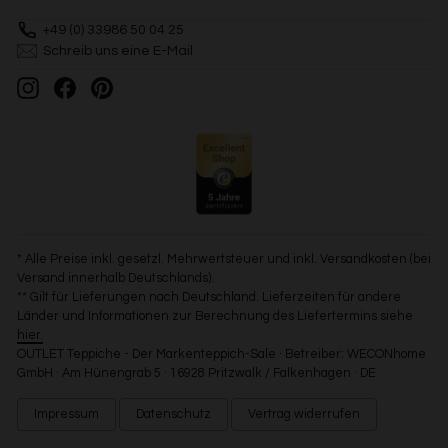
+49 (0) 33986 50 04 25
Schreib uns eine E-Mail
Instagram
Facebook
Pinterest
* Alle Preise inkl. gesetzl. Mehrwertsteuer und inkl. Versandkosten (bei
Versand innerhalb Deutschlands).
** Gilt für Lieferungen nach Deutschland. Lieferzeiten für andere
Länder und Informationen zur Berechnung des Liefertermins siehe
hier.
OUTLET Teppiche - Der Markenteppich-Sale · Betreiber: WECONhome
GmbH · Am Hünengrab 5 · 16928 Pritzwalk / Falkenhagen · DE
Impressum
Datenschutz
Vertrag widerrufen