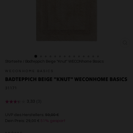
SCH
ESC
Startseite
/
Badteppich Beige "Knut" WECONhome Basics
WECONHOME BASICS
BADTEPPICH BEIGE "KNUT" WECONHOME BASICS
31171
€59,00
UVP des Herstellers:
59,00 €
Dein Preis:
29,00 €
51% gespart
€29,00