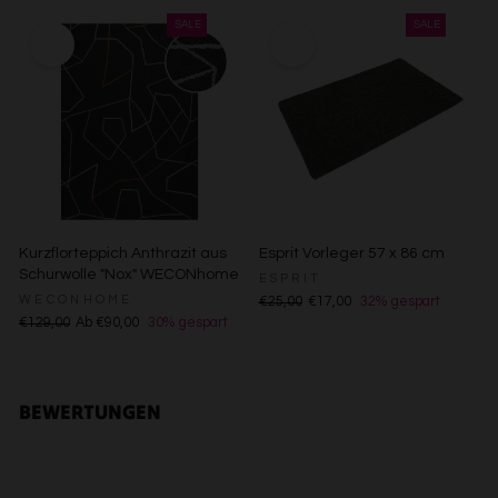
Verwendung reduzierter Daten zur Auswahl von Inhalten
Besondere Features:
Verwendung genauer Standortdaten
Endgeräteeigenschaften zur Identifikation aktiv abfragen
Kurzflorteppich Anthrazit aus
Esprit Vorleger 57 x 86 cm
Schurwolle "Nox" WECONhome
ESPRIT
WECONHOME
€25,00
€17,00
32% gespart
€129,00
Ab €90,00
30% gespart
BEWERTUNGEN