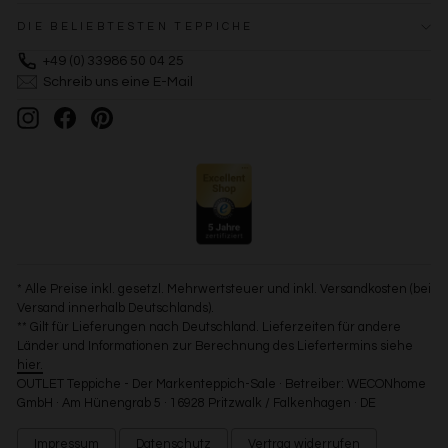
DIE BELIEBTESTEN TEPPICHE
+49 (0) 33986 50 04 25
Schreib uns eine E-Mail
Instagram
Facebook
Pinterest
* Alle Preise inkl. gesetzl. Mehrwertsteuer und inkl. Versandkosten (bei
Versand innerhalb Deutschlands).
** Gilt für Lieferungen nach Deutschland. Lieferzeiten für andere
Länder und Informationen zur Berechnung des Liefertermins siehe
hier.
OUTLET Teppiche - Der Markenteppich-Sale · Betreiber: WECONhome
GmbH · Am Hünengrab 5 · 16928 Pritzwalk / Falkenhagen · DE
Impressum
Datenschutz
Vertrag widerrufen