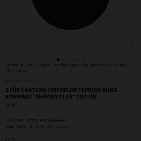
SCH
ESC
Startseite
/
2 für 1 Aktion: Hochflor Teppich Rund Schwarz "Shaggy
Plus" 200 cm
WECONHOME
2 FÜR 1 AKTION: HOCHFLOR TEPPICH RUND
SCHWARZ "SHAGGY PLUS" 200 CM
95351
€339,00
UVP des Herstellers:
339,00 €
Dein Preis:
121,00 €
64% gespart
€121,00
SIZE