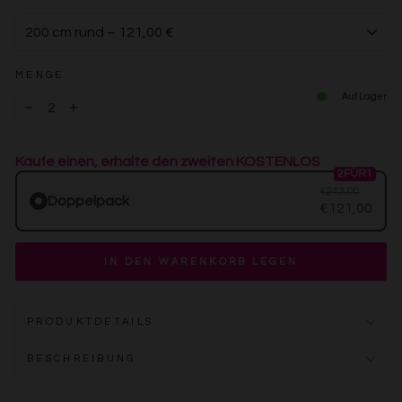
MENGE
Auf Lager
−
+
Kaufe einen, erhalte den zweiten KOSTENLOS
2FÜR1
€242,00
Doppelpack
€121,00
IN DEN WARENKORB LEGEN
PRODUKTDETAILS
BESCHREIBUNG