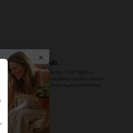
PREMIUM QUALITÄT
b maschinell oder handgefertigt – alle Teppiche
erden einzeln geprüft und sorgfältig verpackt. Leichte
bweichungen in Maß oder Farbe zeigen: Kein Produkt
on der Stange.
d
n
n