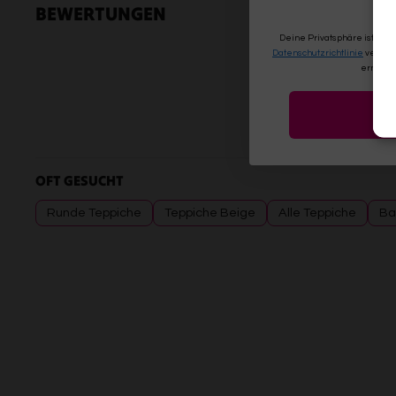
BEWERTUNGEN
Deine Privatsphäre ist uns
Datenschutzrichtlinie
verwen
erneute
OFT GESUCHT
Runde Teppiche
Teppiche Beige
Alle Teppiche
Ba