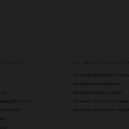
Besondere Features:
Verwendung genauer Standortdaten
Endgeräteeigenschaften zur Identifikation aktiv abfragen
E & HILFE
DIE BELIEBTESTEN TE
Beliebteste Badteppiche aus Ba
Beliebteste Kinderteppiche
eile
Beliebteste Outdoor Teppiche
eppichgröße finden?
Beliebteste Schlafzimmer Teppi
 & Gütesiegel
Beliebteste Wohnzimmer Teppic
nde
eise