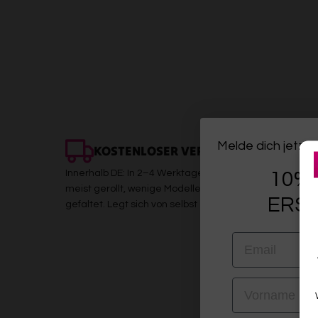
Melde dich jetzt 
KOSTENLOSER VERSAND
Innerhalb DE: In 2–4 Werktagen bei dir. Sicher verpackt,
10% 
meist gerollt, wenige Modelle (z. B. Kelims) platzsparen
ERST
gefaltet. Legt sich von selbst
EMAIL
VORNAME