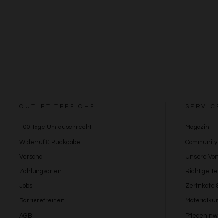
OUTLET TEPPICHE
SERVIC
100-Tage Umtauschrecht
Magazin
Widerruf & Rückgabe
Community
Versand
Unsere Vort
Zahlungsarten
Richtige T
Jobs
Zertifikate
Barrierefreiheit
Materialku
AGB
Pflegehinw