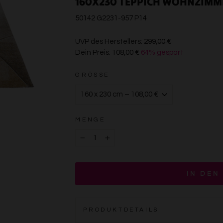
160X230 TEPPICH WOHNZIMM
50142 G2231-957 P14
€299,00
UVP des Herstellers:
299,00 €
Dein Preis:
108,00 €
64% gespart
€108,00
GRÖSSE
MENGE
−
+
IN DEN
PRODUKTDETAILS