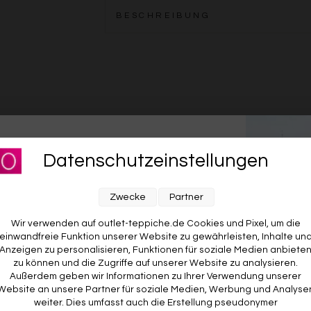
BESCHREIBUNG
für unseren Newsletter an und sichere dir
KOSTENLOSE RETOURE
Datenschutzeinstellungen
Rückgabe? Für dich kostenlos. Du hast 14 Tage Zeit zum
O
RABATT AUF DEINE
d
Ausprobieren. Wenn’s nicht passt, geht’s zurück – auf
w
E BESTELLUNG! 😍
Zwecke
Partner
unsere Kosten.
A
v
Wir verwenden auf outlet-teppiche.de Cookies und Pixel, um die
einwandfreie Funktion unserer Website zu gewährleisten, Inhalte un
Anzeigen zu personalisieren, Funktionen für soziale Medien anbiete
zu können und die Zugriffe auf unserer Website zu analysieren.
Außerdem geben wir Informationen zu Ihrer Verwendung unserer
Website an unsere Partner für soziale Medien, Werbung und Analyse
weiter. Dies umfasst auch die Erstellung pseudonymer