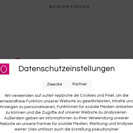
BESCHREIBUNG
für unseren Newsletter an und sichere dir
KOSTENLOSE RETOURE
Datenschutzeinstellungen
Rückgabe? Für dich kostenlos. Du hast 14 Tage Zeit zum
O
RABATT AUF DEINE
d
Ausprobieren. Wenn’s nicht passt, geht’s zurück – auf
w
E BESTELLUNG! 😍
Zwecke
Partner
unsere Kosten.
A
v
Wir verwenden auf outlet-teppiche.de Cookies und Pixel, um die
einwandfreie Funktion unserer Website zu gewährleisten, Inhalte un
Anzeigen zu personalisieren, Funktionen für soziale Medien anbiete
zu können und die Zugriffe auf unserer Website zu analysieren.
Außerdem geben wir Informationen zu Ihrer Verwendung unserer
Website an unsere Partner für soziale Medien, Werbung und Analyse
weiter. Dies umfasst auch die Erstellung pseudonymer