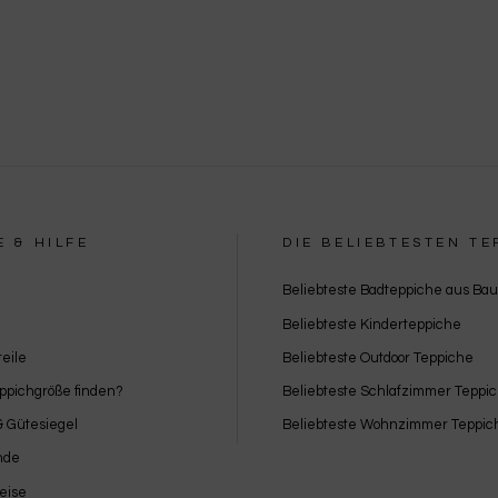
Besondere Features:
Verwendung genauer Standortdaten
Endgeräteeigenschaften zur Identifikation aktiv abfragen
E & HILFE
DIE BELIEBTESTEN TE
Beliebteste Badteppiche aus Ba
Beliebteste Kinderteppiche
eile
Beliebteste Outdoor Teppiche
eppichgröße finden?
Beliebteste Schlafzimmer Teppi
 & Gütesiegel
Beliebteste Wohnzimmer Teppic
nde
eise