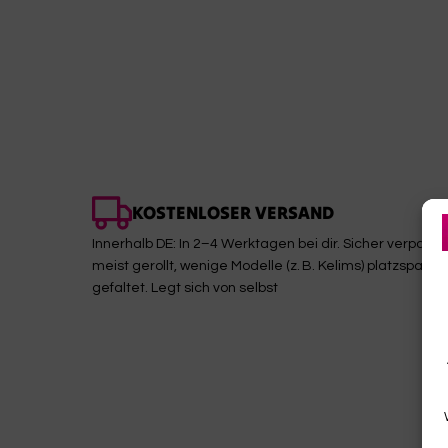
Melde dich jetzt 
KOSTENLOSER VERSAND
Innerhalb DE: In 2–4 Werktagen bei dir. Sicher verpackt,
10% 
meist gerollt, wenige Modelle (z. B. Kelims) platzsparen
ERST
gefaltet. Legt sich von selbst
EMAIL
VORNAME