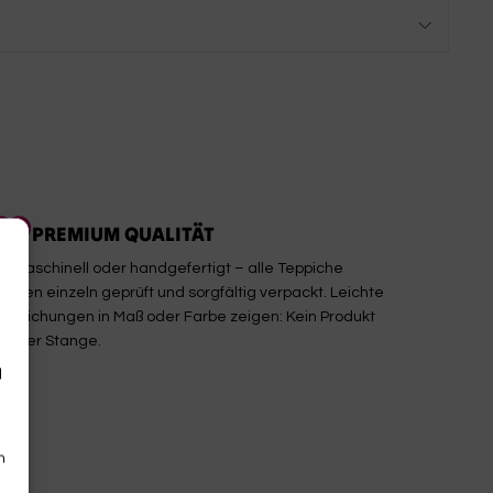
PREMIUM QUALITÄT
b maschinell oder handgefertigt – alle Teppiche
erden einzeln geprüft und sorgfältig verpackt. Leichte
bweichungen in Maß oder Farbe zeigen: Kein Produkt
on der Stange.
d
n
n