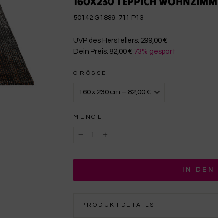
160X230 TEPPICH WOHNZIMM
50142 G1889-711 P13
€299,00
UVP des Herstellers:
299,00 €
Dein Preis:
82,00 €
73% gespart
€82,00
GRÖSSE
MENGE
−
+
IN DEN
PRODUKTDETAILS