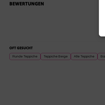
BEWERTUNGEN
Deine Privatsphäre ist uns
Datenschutzrichtlinie
verwen
erneute
OFT GESUCHT
Runde Teppiche
Teppiche Beige
Alle Teppiche
Ba