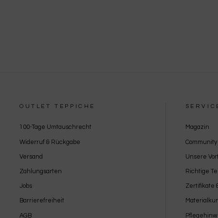
OUTLET TEPPICHE
SERVIC
100-Tage Umtauschrecht
Magazin
Widerruf & Rückgabe
Community
Versand
Unsere Vort
Zahlungsarten
Richtige T
Jobs
Zertifikate
Barrierefreiheit
Materialku
AGB
Pflegehinw