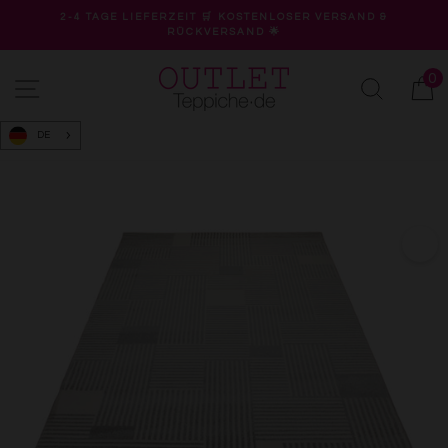
Direkt
2-4 TAGE LIEFERZEIT 🛒 KOSTENLOSER VERSAND &
zum
RÜCKVERSAND 🌟
Pause
Inhalt
Diashow
0
Seitennavigation
Suche
W
DE