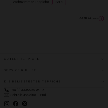
Wohnzimmer Teppiche
Sale
Erstellung von Profilen zur Personalisierung von Inhalten
Verwendung von Profilen zur Auswahl personalisierter
Inhalte
Messung der Werbeleistung
GPSR Hinweis
i
Messung der Performance von Inhalten
Analyse von Zielgruppen durch Statistiken oder
Kombinationen von Daten aus verschiedenen Quellen
Entwicklung und Verbesserung der Angebote
Verwendung reduzierter Daten zur Auswahl von Inhalten
Besondere Features:
Verwendung genauer Standortdaten
Endgeräteeigenschaften zur Identifikation aktiv abfragen
OUTLET TEPPICHE
SERVICE & HILFE
DIE BELIEBTESTEN TEPPICHE
+49 (0) 33986 50 04 25
Schreib uns eine E-Mail
Instagram
Facebook
Pinterest