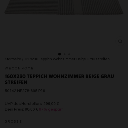
SCH
ESC
Startseite
/
160x230 Teppich Wohnzimmer Beige Grau Streifen
WECONHOME
160X230 TEPPICH WOHNZIMMER BEIGE GRAU
STREIFEN
50142 NE278-695 P16
€299,00
UVP des Herstellers:
299,00 €
Dein Preis:
98,00 €
67% gespart
€98,00
GRÖSSE