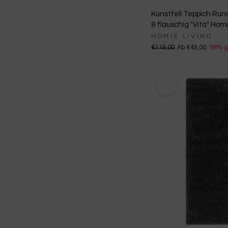
Kunstfell Teppich Run
& flauschig "Vita" Homi
HOMIE LIVING
€119,00
Ab €49,00
59% g