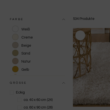
534 Produkte
FARBE
Weiß
Creme
Beige
Sand
Natur
Gelb
Orange
GRÖSSE
Terracotta
Eckig
Rot
ca. 40 x 60 cm
(24)
Pink/Rosa
ca. 60 x 90 cm
(26)
Lila