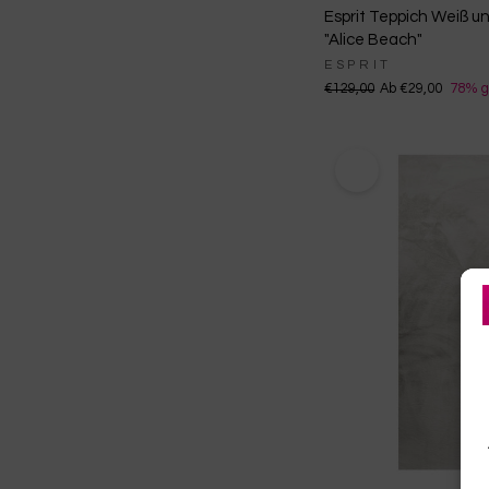
Esprit Teppich Weiß un
"Alice Beach"
ESPRIT
€129,00
Ab €29,00
78% g