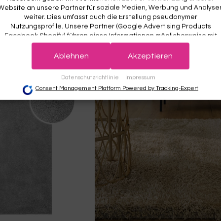
Website an unsere Partner für soziale Medien, Werbung und Analyse
ge Grau flauschig und
Esprit Teppich Grau und sehr flauschi
weiter. Dies umfasst auch die Erstellung pseudonymer
home Basics
"Alice"
Nutzungsprofile. Unsere Partner (Google Advertising Products
ICS
ESPRIT
Facebook Shopify) führen diese Informationen möglicherweise mit
espart
Ab €29,00
weiteren Daten zusammen, die Sie ihnen bereitgestellt haben (bspw
anhand eines persönlichen Accounts) oder welche sie im Rahmen
Ablehnen
Akzeptieren
Ihrer Nutzung der Dienste gesammelt haben (bspw. Nutzungsdaten
anderer Geräte). Ihre Einwilligung zur Nutzung von Cookies und Pixel
Datenschutzrichtlinie
Impressum
können Sie jederzeit widerrufen, indem Sie auf den Datenschutz-
Consent Management Platform Powered by Tracking-Expert
Button links unten klicken und dort die entsprechenden Anpassunge
vornehmen.
Zwecke der Datenverarbeitung durch unsere Partner:
Speichern von oder Zugriff auf Informationen auf einem Endgerät
Verwendung reduzierter Daten zur Auswahl von Werbeanzeigen
Erstellung von Profilen für personalisierte Werbung
Verwendung von Profilen zur Auswahl personalisierter Werbung
Erstellung von Profilen zur Personalisierung von Inhalten
Verwendung von Profilen zur Auswahl personalisierter Inhalte
Messung der Werbeleistung
Messung der Performance von Inhalten
Analyse von Zielgruppen durch Statistiken oder Kombinationen von Daten au
verschiedenen Quellen