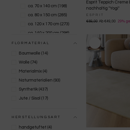
Esprit Teppich Creme 
ca. 70 x 140 cm
(198)
nachhaltig "Yogi"
Blau
ca. 80 x 150 cm
(285)
ESPRIT
Türkis
€69,00
Ab €49,00
29% ge
ca. 120 x 170 cm
(273)
Grün
ca. 140 x 200 cm
(296)
Petrol
ca. 160 x 230 cm
(297)
FLORMATERIAL
Braun
ca. 200 x 300 cm
(295)
Baumwolle
(14)
Grau
ca. 250 x 350 cm
(1)
Wolle
(74)
Anthrazit
ca. 300 x 400 cm
(2)
Materialmix
(4)
Schwarz
Rund
(142)
Naturmaterialien
(93)
Läufer
(67)
Synthetik
(437)
Quadratisch
(115)
Jute / Sisal
(17)
HERSTELLUNGSART
handgetuftet
(4)