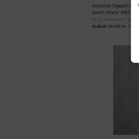
Kunstfell Teppich Bei
weich "Anna" WECON
WECONHOME BAS
€109,00
Ab €49,00
55% g