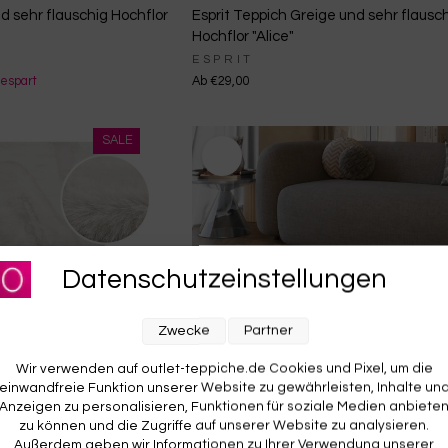
d sehr flauschig Hochflor
Esprit Teppich Greige und sehr flausc
Hochflor "Alice"
ESPRIT
espart
Ab €29,00
Datenschutzeinstellungen
Zwecke
Partner
Wir verwenden auf outlet-teppiche.de Cookies und Pixel, um die
einwandfreie Funktion unserer Website zu gewährleisten, Inhalte un
Anzeigen zu personalisieren, Funktionen für soziale Medien anbiete
zu können und die Zugriffe auf unserer Website zu analysieren.
Außerdem geben wir Informationen zu Ihrer Verwendung unserer