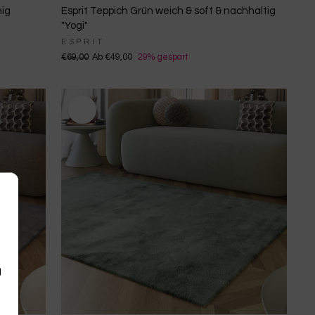
hig
Esprit Teppich Grün weich & soft & nachhaltig
"Yogi"
ESPRIT
€69,00
Ab €49,00
29% gespart
d
n