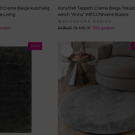
d Creme Beige kuschelig
Kunstfell Teppich Creme Beige flausc
e Living
weich "Anna" WECONhome Basics
WECONHOME BASICS
espart
€109,00
Ab €49,00
55% gespart