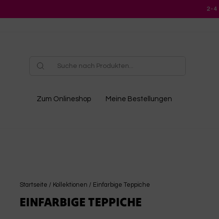
Direkt
2-4
zum
Inhalt
Zum Onlineshop
Meine Bestellungen
Startseite
/
Kollektionen
/
Einfarbige Teppiche
EINFARBIGE TEPPICHE