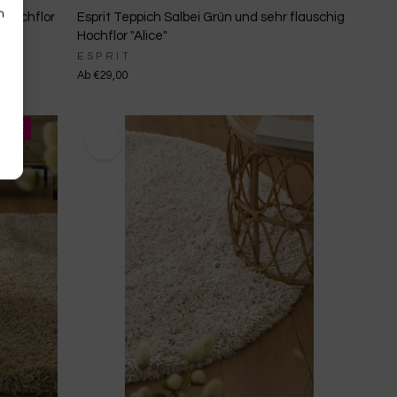
n
g Hochflor
Esprit Teppich Salbei Grün und sehr flauschig
Hochflor "Alice"
ESPRIT
Ab €29,00
.
n
n
s