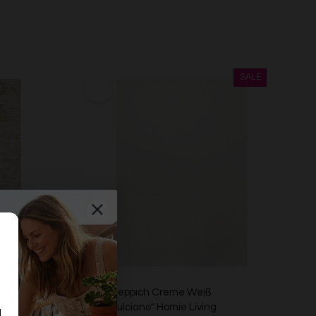
ld "Feel
Kurzflorteppich Creme Weiß
"Montepulciano" Homie Living
d