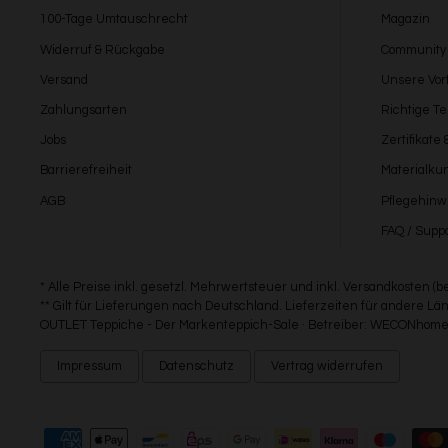
100-Tage Umtauschrecht
Magazin
Widerruf & Rückgabe
Community
Versand
Unsere Vort
Zahlungsarten
Richtige T
Jobs
Zertifikate
Barrierefreiheit
Materialku
AGB
Pflegehinw
FAQ / Suppo
* Alle Preise inkl. gesetzl. Mehrwertsteuer und inkl. Versandkosten (
** Gilt für Lieferungen nach Deutschland. Lieferzeiten für andere 
OUTLET Teppiche - Der Markenteppich-Sale · Betreiber: WECONhome 
Impressum
Datenschutz
Vertrag widerrufen