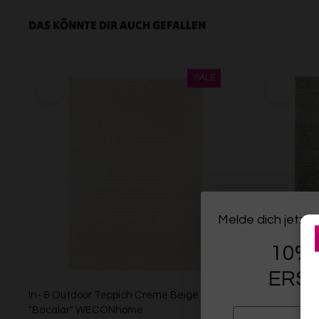
DAS KÖNNTE DIR AUCH GEFALLEN
Melde dich jetzt 
10% 
ERST
In- & Outdoor Teppich Creme Beige
Esprit Kurzfl
"Bacalar" WECONhome
EMAIL
ESPRIT