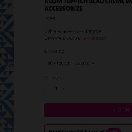
KELIM TEPPICH BLAU CREME WE
CCESSORIZE
16520
€139,00
UVP des Herstellers:
139,00 €
Dein Preis:
39,00 €
72% gespart
€39,00
GRÖSSE
MENGE
−
+
IN DEN
Passendes RugPad dazu sichern
−20%