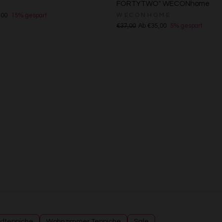
FORTYTWO" WECONhome
Messung der Performance von Inhalten
Analyse von Zielgruppen durch Statistiken oder Kombinationen von Daten au
WECONHOME
,00
15% gespart
verschiedenen Quellen
€37,00
Ab €35,00
5% gespart
Entwicklung und Verbesserung der Angebote
Verwendung reduzierter Daten zur Auswahl von Inhalten
Besondere Features:
Verwendung genauer Standortdaten
Endgeräteeigenschaften zur Identifikation aktiv abfragen
dteppiche
Wohnzimmer Teppiche
Sale