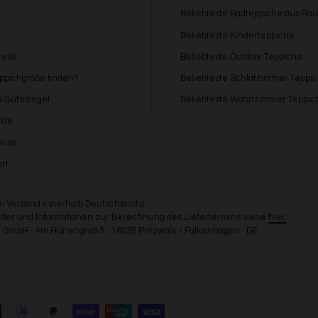
Beliebteste Badteppiche aus Ba
Beliebteste Kinderteppiche
eile
Beliebteste Outdoor Teppiche
eppichgröße finden?
Beliebteste Schlafzimmer Teppi
 & Gütesiegel
Beliebteste Wohnzimmer Teppic
nde
eise
rt
bei Versand innerhalb Deutschlands).
Länder und Informationen zur Berechnung des Liefertermins siehe
hier.
GmbH · Am Hünengrab 5 · 16928 Pritzwalk / Falkenhagen · DE