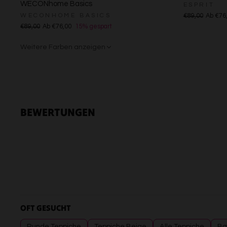
WECONhome Basics
ESPRIT
WECONHOME BASICS
€89,00
Ab €76
€89,00
Ab €76,00
15% gespart
Weitere Farben anzeigen
Anthrazit/Grau
Gelb
Sand/Beige
Grün
Grün
Rot
BEWERTUNGEN
OFT GESUCHT
Runde Teppiche
Teppiche Beige
Alle Teppiche
Ba