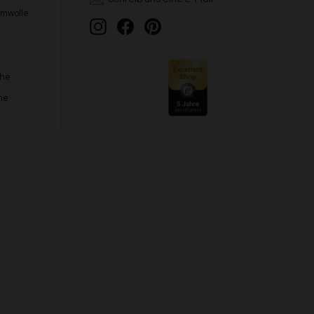
umwolle
Instagram
Facebook
Pinterest
che
he