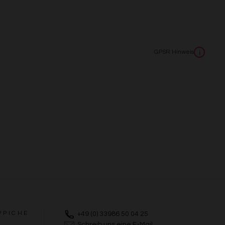
GPSR Hinweis
i
PPICHE
+49 (0) 33986 50 04 25
Schreib uns eine E-Mail