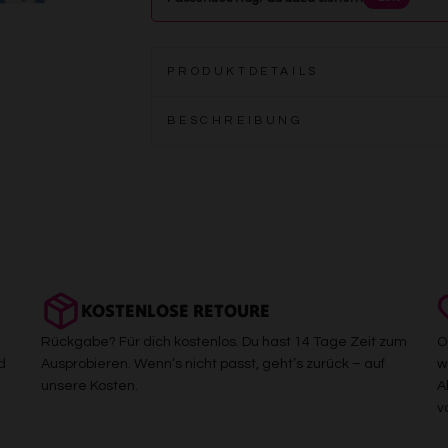
PRODUKTDETAILS
BESCHREIBUNG
KOSTENLOSE RETOURE
Rückgabe? Für dich kostenlos. Du hast 14 Tage Zeit zum
O
d
Ausprobieren. Wenn’s nicht passt, geht’s zurück – auf
w
unsere Kosten.
A
v