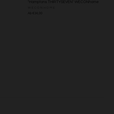
"Hamptons THIRTYSEVEN" WECONhome
s
WECONHOME
Ab €34,00