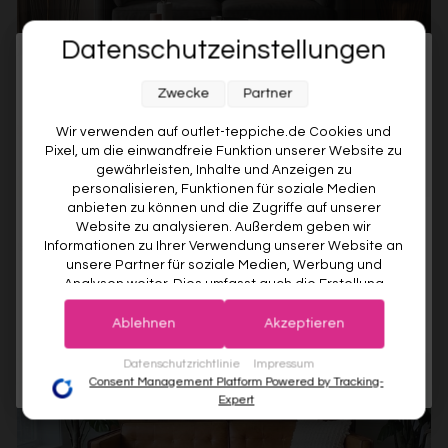
Datenschutzeinstellungen
Melde dich jetzt für unseren Newsletter an und sichere dir
Zwecke
Partner
10% RABATT AUF DEINE
ERSTE BESTELLUNG! 😍
Wir verwenden auf outlet-teppiche.de Cookies und
Pixel, um die einwandfreie Funktion unserer Website zu
EMAIL
gewährleisten, Inhalte und Anzeigen zu
personalisieren, Funktionen für soziale Medien
anbieten zu können und die Zugriffe auf unserer
VORNAME
Website zu analysieren. Außerdem geben wir
✅ LEDER- ODER CHESTERFIELD-SOFAS
Informationen zu Ihrer Verwendung unserer Website an
unsere Partner für soziale Medien, Werbung und
Ideal:
Orient-Teppiche
, moderne Strukturmuster, Erdtöne
Analysen weiter. Dies umfasst auch die Erstellung
Deine Privatsphäre ist uns wichtig. Deine Daten werden sicher gespeichert und gemäß unserer
pseudonymer Nutzungsprofile. Unsere Partner (Google
Farben: Dunkles Rot, Ocker, Petrol
Datenschutzrichtlinie
verwendet.
Der Willkommensrabatt ist nur einmal pro Kunde gültig – auch bei
Advertising Products Facebook Shopify) führen diese
Tipp: Strukturierte Teppiche brechen die Glätte von Leder
erneuter Anmeldung wird kein weiterer Code vergeben.
Ablehnen
Akzeptieren
Informationen möglicherweise mit weiteren Daten
auf
zusammen, die Sie ihnen bereitgestellt haben (bspw.
JETZT ANMELDEN
Datenschutzrichtlinie
Impressum
anhand eines persönlichen Accounts) oder welche sie
Consent Management Platform Powered by Tracking-
im Rahmen Ihrer Nutzung der Dienste gesammelt
Expert
haben (bspw. Nutzungsdaten anderer Geräte). Ihre
Einwilligung zur Nutzung von Cookies und Pixeln können