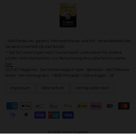
* Alle Preise inkl. gesetzl. Mehrwertsteuer und inkl. Versandkosten (bei
Versand innerhalb Deutschlands).
** Gilt für Lieferungen nach Deutschland. Lieferzeiten für andere
Länder und Informationen zur Berechnung des Liefertermins siehe
hier.
OUTLET Teppiche - Der Markenteppich-Sale · Betreiber: WECONhome
GmbH · Am Hünengrab 5 · 16928 Pritzwalk / Falkenhagen · DE
Impressum
Datenschutz
Vertrag widerrufen
© 2026 Outlet-Teppiche