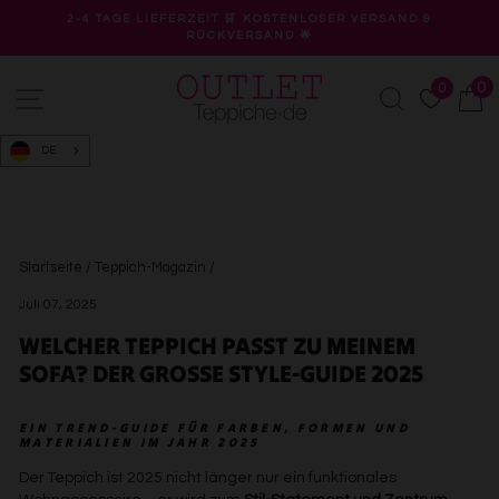
Direkt
2-4 TAGE LIEFERZEIT 🛒 KOSTENLOSER VERSAND &
zum
RÜCKVERSAND 🌟
Pause
Inhalt
Diashow
0
0
Seitennavigation
Suche
W
DE
Startseite
/
Teppich-Magazin
/
Juli 07, 2025
WELCHER TEPPICH PASST ZU MEINEM
SOFA? DER GROSSE STYLE-GUIDE 2025
EIN TREND-GUIDE FÜR FARBEN, FORMEN UND
MATERIALIEN IM JAHR 2025
Der Teppich ist 2025 nicht länger nur ein funktionales