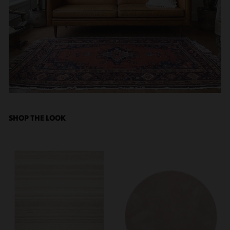
Sie jederzeit widerrufen, indem Sie auf den
Datenschutz-Button links unten klicken und dort die
entsprechenden Anpassungen vornehmen.
Zwecke der Datenverarbeitung durch unsere Partner:
Speichern von oder Zugriff auf Informationen auf einem
Endgerät
Verwendung reduzierter Daten zur Auswahl von
Werbeanzeigen
Erstellung von Profilen für personalisierte Werbung
Verwendung von Profilen zur Auswahl personalisierter
Werbung
SHOP THE LOOK
Erstellung von Profilen zur Personalisierung von Inhalten
Verwendung von Profilen zur Auswahl personalisierter
Inhalte
Messung der Werbeleistung
Messung der Performance von Inhalten
Analyse von Zielgruppen durch Statistiken oder
Kombinationen von Daten aus verschiedenen Quellen
Entwicklung und Verbesserung der Angebote
Verwendung reduzierter Daten zur Auswahl von Inhalten
Besondere Features:
Verwendung genauer Standortdaten