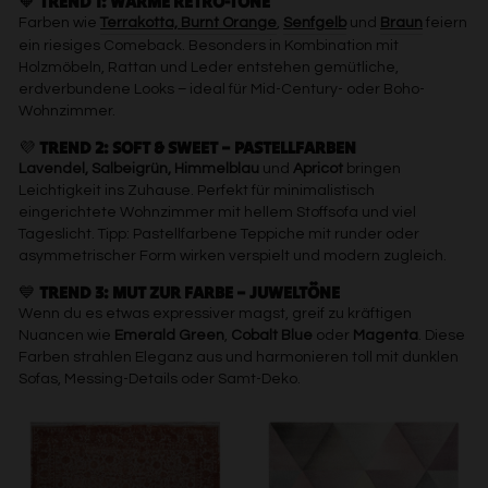
🧡
TREND 1: WARME RETRO-TÖNE
Farben wie
Terrakotta, Burnt Orange
,
Senfgelb
und
Braun
feiern
ein riesiges Comeback. Besonders in Kombination mit
Holzmöbeln, Rattan und Leder entstehen gemütliche,
erdverbundene Looks – ideal für Mid-Century- oder Boho-
Wohnzimmer.
💜
TREND 2: SOFT & SWEET – PASTELLFARBEN
Lavendel, Salbeigrün, Himmelblau
und
Apricot
bringen
Leichtigkeit ins Zuhause. Perfekt für minimalistisch
eingerichtete Wohnzimmer mit hellem Stoffsofa und viel
Tageslicht. Tipp: Pastellfarbene Teppiche mit runder oder
asymmetrischer Form wirken verspielt und modern zugleich.
💙
TREND 3: MUT ZUR FARBE – JUWELTÖNE
Wenn du es etwas expressiver magst, greif zu kräftigen
Nuancen wie
Emerald Green
,
Cobalt Blue
oder
Magenta
. Diese
Farben strahlen Eleganz aus und harmonieren toll mit dunklen
Sofas, Messing-Details oder Samt-Deko.