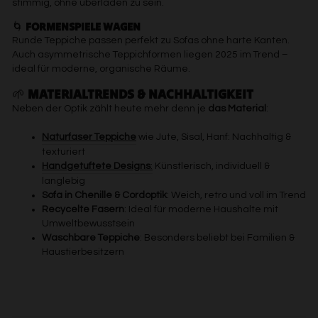
stimmig, ohne überladen zu sein.
🌀
FORMENSPIELE WAGEN
Runde Teppiche passen perfekt zu Sofas ohne harte Kanten.
Auch asymmetrische Teppichformen liegen 2025 im Trend –
ideal für moderne, organische Räume.
🌱
MATERIALTRENDS & NACHHALTIGKEIT
Neben der Optik zählt heute mehr denn je
das Material
:
Naturfaser Teppiche
wie Jute, Sisal, Hanf: Nachhaltig &
texturiert
Handgetuftete Designs
:
Künstlerisch, individuell &
langlebig
Sofa in Chenille & Cordoptik
: Weich, retro und voll im Trend
Recycelte Fasern
: Ideal für moderne Haushalte mit
Umweltbewusstsein
Waschbare Teppiche
: Besonders beliebt bei Familien &
Haustierbesitzern