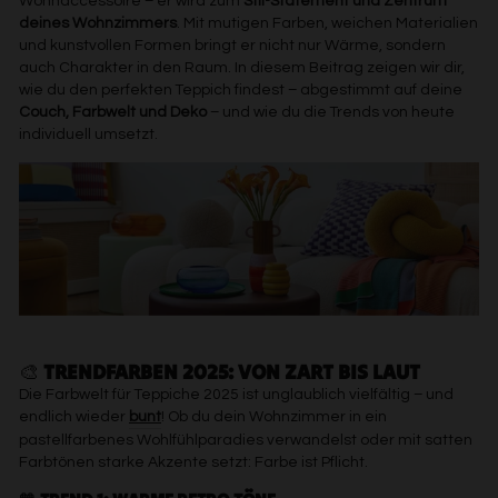
Wohnaccessoire – er wird zum
Stil-Statement und Zentrum
deines Wohnzimmers
. Mit mutigen Farben, weichen Materialien
und kunstvollen Formen bringt er nicht nur Wärme, sondern
auch Charakter in den Raum. In diesem Beitrag zeigen wir dir,
wie du den perfekten Teppich findest – abgestimmt auf deine
Couch, Farbwelt und Deko
– und wie du die Trends von heute
individuell umsetzt.
🎨
TRENDFARBEN 2025: VON ZART BIS LAUT
Die Farbwelt für Teppiche 2025 ist unglaublich vielfältig – und
endlich wieder
bunt
! Ob du dein Wohnzimmer in ein
pastellfarbenes Wohlfühlparadies verwandelst oder mit satten
Farbtönen starke Akzente setzt: Farbe ist Pflicht.