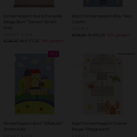
Entwicklung und Verbesserung der Angebote
Verwendung reduzierter Daten zur Auswahl von Inhalten
Kinderteppich aus Schurwolle
Esprit Kinderteppich Blau "Sea
Besondere Features:
Beige Bunt "Tjorven" Smart
Castle"
Kids
Verwendung genauer Standortdaten
ESPRIT
Endgeräteeigenschaften zur Identifikation aktiv abfragen
SMART KIDS
€159,00
Ab €90,00
43% gespart
€199,00
Ab €121,00
39% gespart
Kinderteppich Bunt "Villakulla"
Esprit Kinderteppich Creme
Smart Kids
Beige "Playground"
SMART KIDS
ESPRIT