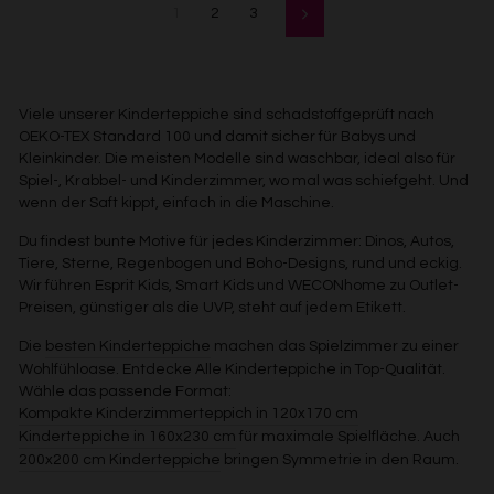
1
2
3
Vorwärts
Viele unserer Kinderteppiche sind schadstoffgeprüft nach
OEKO-TEX Standard 100 und damit sicher für Babys und
Kleinkinder. Die meisten Modelle sind waschbar, ideal also für
Spiel-, Krabbel- und Kinderzimmer, wo mal was schiefgeht. Und
wenn der Saft kippt, einfach in die Maschine.
Du findest bunte Motive für jedes Kinderzimmer: Dinos, Autos,
Tiere, Sterne, Regenbogen und Boho-Designs, rund und eckig.
Wir führen Esprit Kids, Smart Kids und WECONhome zu Outlet-
Preisen, günstiger als die UVP, steht auf jedem Etikett.
Die
besten Kinderteppiche
machen das Spielzimmer zu einer
Wohlfühloase. Entdecke Alle Kinderteppiche in Top-Qualität.
Wähle das passende Format:
Kompakte Kinderzimmerteppich in 120x170 cm
Kinderteppiche in 160x230 cm
für maximale Spielfläche. Auch
200x200 cm Kinderteppiche
bringen Symmetrie in den Raum.