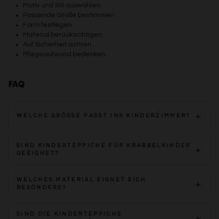
Motiv und Stil auswählen
Passende Größe bestimmen
Form festlegen
Material berücksichtigen
Auf Sicherheit achten
Pflegeaufwand bedenken
FAQ
WELCHE GRÖSSE PASST INS KINDERZIMMER?
Die Größe sollte sich an Spielbereich, Möbeln und freien
SIND KINDERTEPPICHE FÜR KRABBELKINDER
Laufwegen orientieren.
GEEIGNET?
Viele Modelle bieten weiche Oberflächen und
WELCHES MATERIAL EIGNET SICH
angenehmen Komfort zum Spielen und Krabbeln.
BESONDERS?
Polypropylen ist robust und pflegeleicht, Baumwolle weich
SIND DIE KINDERTEPPICHE