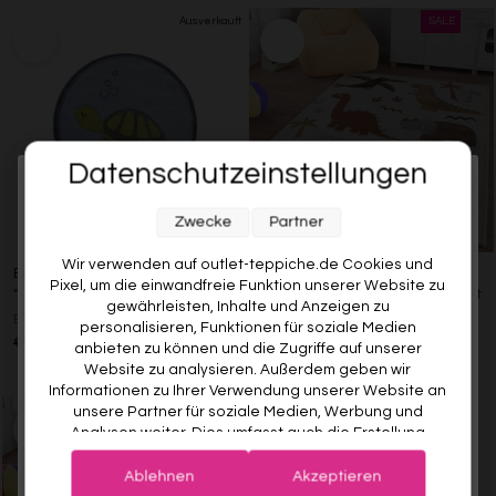
Datenschutzeinstellungen
Melde dich jetzt für unseren Newsletter an und sichere dir
Zwecke
Partner
10% RABATT AUF DEINE
ERSTE BESTELLUNG! 😍
Wir verwenden auf outlet-teppiche.de Cookies und
Esprit Kinderteppich Blau
Kinderteppich Sand Beige
Pixel, um die einwandfreie Funktion unserer Website zu
"TURTLE"
meliert "T-Rex & Friends" Smart
EMAIL
gewährleisten, Inhalte und Anzeigen zu
Kids
ESPRIT
personalisieren, Funktionen für soziale Medien
SMART KIDS
€49,00
€39,00
20% gespart
anbieten zu können und die Zugriffe auf unserer
VORNAME
€99,00
Ab €70,00
29% gespart
Website zu analysieren. Außerdem geben wir
Informationen zu Ihrer Verwendung unserer Website an
unsere Partner für soziale Medien, Werbung und
Analysen weiter. Dies umfasst auch die Erstellung
Deine Privatsphäre ist uns wichtig. Deine Daten werden sicher gespeichert und gemäß unserer
pseudonymer Nutzungsprofile. Unsere Partner (Google
Datenschutzrichtlinie
verwendet.
Der Willkommensrabatt ist nur einmal pro Kunde gültig – auch bei
Advertising Products Facebook Shopify) führen diese
erneuter Anmeldung wird kein weiterer Code vergeben.
Ablehnen
Akzeptieren
Informationen möglicherweise mit weiteren Daten