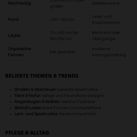
200×300 cm oder
Rechteckig
Spielbereiche
größer
Lese- und
Rund
100–160 cm
Kuschelecken
70×140 cm bis
Bettrand oder
Läufer
80×250 cm
Übergänge
Organische
moderne
frei gestaltet
Formen
Raumgestaltung
BELIEBTE THEMEN & TRENDS
Straßen & Abenteuer:
beliebte Spielmotive
Tiere & Natur:
ruhige und freundliche Designs
Regenbogen & Wolken:
weiche Farbtöne
Skandi-Looks:
klare Formen und Pastelltöne
Lern- und Spielmotive:
fördern Kreativität
PFLEGE & ALLTAG