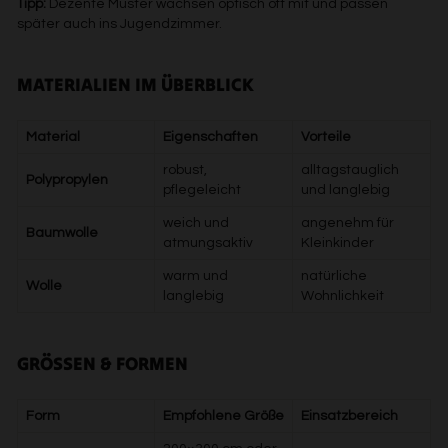
Tipp:
Dezente Muster wachsen optisch oft mit und passen
später auch ins Jugendzimmer.
MATERIALIEN IM ÜBERBLICK
Material
Eigenschaften
Vorteile
robust,
alltagstauglich
Polypropylen
pflegeleicht
und langlebig
weich und
angenehm für
Baumwolle
atmungsaktiv
Kleinkinder
warm und
natürliche
Wolle
langlebig
Wohnlichkeit
GRÖSSEN & FORMEN
Form
Empfohlene Größe
Einsatzbereich