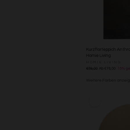
Kurzflorteppich Anthr
Homie Living
HOMIE LIVING
€89,00
Ab €76,00
15% ge
Weitere Farben anzei
Gelb
Sand/Beige
Creme/Weiß
Grün
Grün
Rot