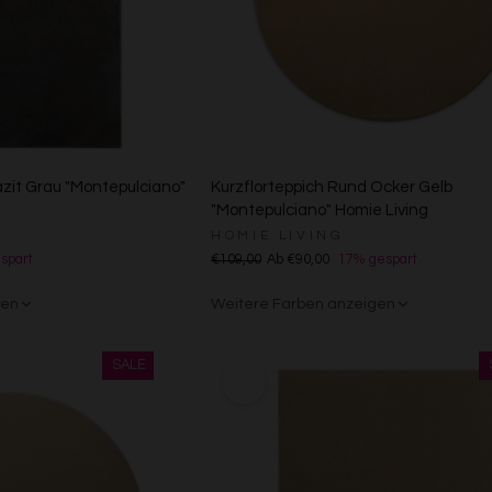
azit Grau "Montepulciano"
Kurzflorteppich Rund Ocker Gelb
"Montepulciano" Homie Living
HOMIE LIVING
spart
€109,00
Ab €90,00
17% gespart
gen
Weitere Farben anzeigen
Anthrazit/Grau
Sand/Beige
Creme/Weiß
Grün
Grün
Rot