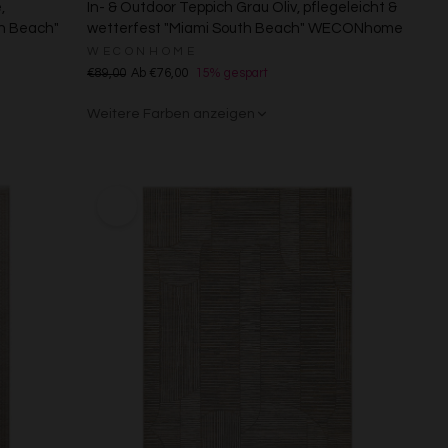
,
In- & Outdoor Teppich Grau Oliv, pflegeleicht &
th Beach"
wetterfest "Miami South Beach" WECONhome
WECONHOME
€89,00
Ab €76,00
15% gespart
Weitere Farben anzeigen
Grau/Grün