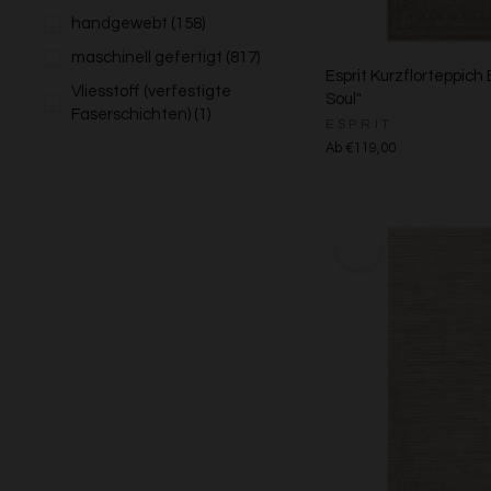
handgewebt
(158)
maschinell gefertigt
(817)
Esprit Kurzflorteppich
Vliesstoff (verfestigte
Soul"
Faserschichten)
(1)
ESPRIT
Ab €119,00