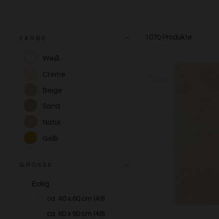
1070 Produkte
FARBE
Weiß
Creme
Beige
Sand
Natur
Gelb
Orange
GRÖSSE
Terracotta
Eckig
Rot
ca. 40 x 60 cm
(49)
Pink/Rosa
ca. 60 x 90 cm
(48)
Lila