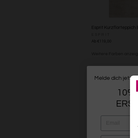
Esprit Kurzflorteppich
ESPRIT
Ab €119,00
Weitere Farben anzei
Beige/Grau
Melde dich jetzt 
10% 
ERST
EMAIL
VORNAME