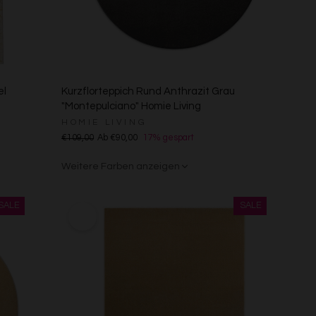
el
Kurzflorteppich Rund Anthrazit Grau
"Montepulciano" Homie Living
HOMIE LIVING
€109,00
Ab €90,00
17% gespart
Weitere Farben anzeigen
Gelb
Sand/Beige
Creme/Weiß
Grün
Grün
Rot