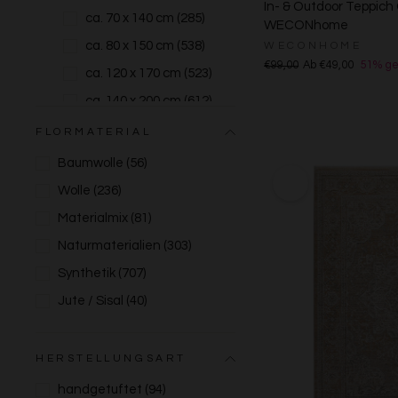
In- & Outdoor Teppich
ca. 70 x 140 cm
(285)
WECONhome
Blau
ca. 80 x 150 cm
(538)
WECONHOME
Türkis
€99,00
Ab €49,00
51% ge
ca. 120 x 170 cm
(523)
Grün
ca. 140 x 200 cm
(612)
Petrol
ca. 160 x 230 cm
(586)
FLORMATERIAL
Braun
ca. 200 x 300 cm
(505)
Baumwolle
(56)
Grau
ca. 250 x 350 cm
(72)
Wolle
(236)
Anthrazit
ca. 300 x 400 cm
(49)
Materialmix
(81)
Schwarz
Rund
(204)
Naturmaterialien
(303)
Bunt
Läufer
(102)
Synthetik
(707)
Creme/Weiss
Quadratisch
(140)
Jute / Sisal
(40)
Grün/Blau/Grau
HERSTELLUNGSART
handgetuftet
(94)