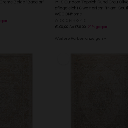
 Creme Beige "Bacalar"
In- & Outdoor Teppich Rund Grau Olive
pflegeleicht & wetterfest "Miami Sou
WECONhome
WECONHOME
spart
€109,00
Ab €86,00
21% gespart
Weitere Farben anzeigen
Grau/Grün