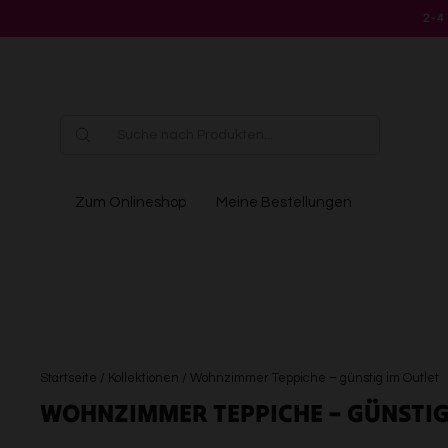
Direkt
2-4
zum
Inhalt
Zum Onlineshop
Meine Bestellungen
Startseite
/
Kollektionen
/
Wohnzimmer Teppiche – günstig im Outlet
WOHNZIMMER TEPPICHE – GÜNSTIG