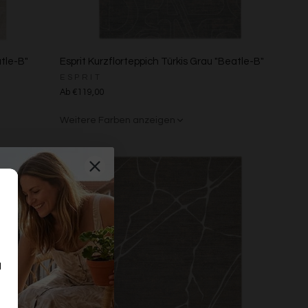
atle-B"
Esprit Kurzflorteppich Türkis Grau "Beatle-B"
ESPRIT
Ab €119,00
Weitere Farben anzeigen
Beige/Bunt
Braun/Bunt
d
n