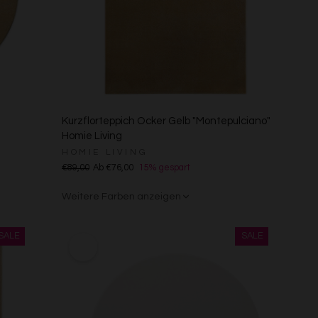
Kurzflorteppich Ocker Gelb "Montepulciano"
Homie Living
HOMIE LIVING
€89,00
Ab €76,00
15% gespart
Weitere Farben anzeigen
Anthrazit/Grau
Sand/Beige
Creme/Weiß
Grün
Grün
Rot