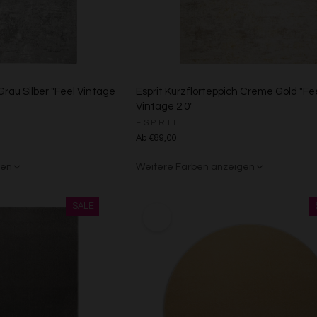
Entwicklung und Verbesserung der Angebote
Verwendung reduzierter Daten zur Auswahl von Inhalten
Besondere Features:
Verwendung genauer Standortdaten
Endgeräteeigenschaften zur Identifikation aktiv abfragen
Grau Silber "Feel Vintage
Esprit Kurzflorteppich Creme Gold "Fe
Vintage 2.0"
ESPRIT
Ab €89,00
gen
Weitere Farben anzeigen
Grau