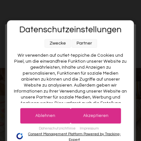
Datenschutzeinstellungen
Melde dich jetzt für unseren Newsletter an und sichere dir
DAS SAGEN KUNDEN ÜBER OUTLET TEPPICHE
Zwecke
Partner
10% RABATT AUF DEINE
ERSTE BESTELLUNG! 😍
Wir verwenden auf outlet-teppiche.de Cookies und
Pixel, um die einwandfreie Funktion unserer Website zu
EMAIL
gewährleisten, Inhalte und Anzeigen zu
personalisieren, Funktionen für soziale Medien
anbieten zu können und die Zugriffe auf unserer
VORNAME
Website zu analysieren. Außerdem geben wir
Informationen zu Ihrer Verwendung unserer Website an
unsere Partner für soziale Medien, Werbung und
Analysen weiter. Dies umfasst auch die Erstellung
Deine Privatsphäre ist uns wichtig. Deine Daten werden sicher gespeichert und gemäß unserer
pseudonymer Nutzungsprofile. Unsere Partner (Google
Datenschutzrichtlinie
verwendet.
Der Willkommensrabatt ist nur einmal pro Kunde gültig – auch bei
Advertising Products Facebook Shopify) führen diese
erneuter Anmeldung wird kein weiterer Code vergeben.
Ablehnen
Akzeptieren
Informationen möglicherweise mit weiteren Daten
zusammen, die Sie ihnen bereitgestellt haben (bspw.
JETZT ANMELDEN
Datenschutzrichtlinie
Impressum
anhand eines persönlichen Accounts) oder welche sie
Consent Management Platform Powered by Tracking-
KINDERTEPPICHE BIS ZU -80%
im Rahmen Ihrer Nutzung der Dienste gesammelt
Expert