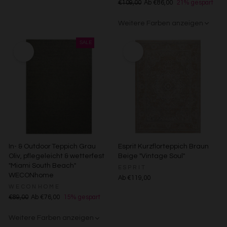
€109,00
Ab €86,00
21% gespart
Weitere Farben anzeigen
Grau/Grün
In- & Outdoor Teppich Grau
Esprit Kurzflorteppich Braun
Oliv, pflegeleicht & wetterfest
Beige "Vintage Soul"
"Miami South Beach"
ESPRIT
WECONhome
Ab €119,00
WECONHOME
€89,00
Ab €76,00
15% gespart
Weitere Farben anzeigen