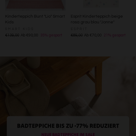
Kinderteppich Bunt "Lio" Smart
Esprit Kinderteppich beige
Kids
rosa grau blau "Jonne"
SMART KIDS
ESPRIT
€139,00
Ab €90,00
35% gespart
€89,00
Ab €70,00
21% gespart
BADTEPPICHE BIS ZU -77% REDUZIERT
NEUE BADTEPPICHE IM SALE