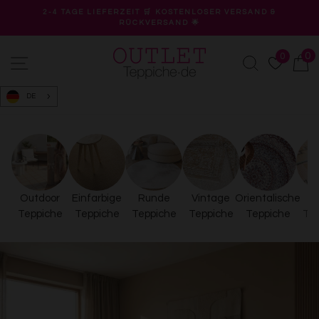
Direkt
2-4 TAGE LIEFERZEIT 🛒 KOSTENLOSER VERSAND &
zum
RÜCKVERSAND 🌟
Pause
Inhalt
Diashow
0
0
Outlet-
Seitennavigation
Suche
W
Teppiche
DE
Outdoor
Einfarbige
Runde
Vintage
Orientalische
B
Teppiche
Teppiche
Teppiche
Teppiche
Teppiche
Te