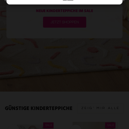
REDUZIERT
haben (bspw. Nutzungsdaten anderer Geräte). Ihre
Einwilligung zur Nutzung von Cookies und Pixeln können
NEUE KINDERTEPPICHE IM SALE
Sie jederzeit widerrufen, indem Sie auf den
Datenschutz-Button links unten klicken und dort die
JETZT SHOPPEN
entsprechenden Anpassungen vornehmen.
Zwecke der Datenverarbeitung durch unsere Partner:
Speichern von oder Zugriff auf Informationen auf einem
Endgerät
Verwendung reduzierter Daten zur Auswahl von
Werbeanzeigen
Erstellung von Profilen für personalisierte Werbung
Verwendung von Profilen zur Auswahl personalisierter
Werbung
Erstellung von Profilen zur Personalisierung von Inhalten
Verwendung von Profilen zur Auswahl personalisierter
Inhalte
Messung der Werbeleistung
Messung der Performance von Inhalten
Analyse von Zielgruppen durch Statistiken oder
GÜNSTIGE KINDERTEPPICHE
ZEIG' MIR ALLE
Kombinationen von Daten aus verschiedenen Quellen
Entwicklung und Verbesserung der Angebote
Verwendung reduzierter Daten zur Auswahl von Inhalten