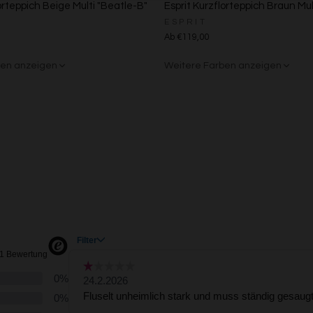
orteppich Beige Multi "Beatle-B"
Esprit Kurzflorteppich Braun Mul
Speichern von oder Zugriff auf Informationen auf einem Endgerät
Verwendung reduzierter Daten zur Auswahl von Werbeanzeigen
ESPRIT
Erstellung von Profilen für personalisierte Werbung
Ab €119,00
Verwendung von Profilen zur Auswahl personalisierter Werbung
Erstellung von Profilen zur Personalisierung von Inhalten
ben anzeigen
Weitere Farben anzeigen
Verwendung von Profilen zur Auswahl personalisierter Inhalte
Messung der Werbeleistung
rau
nt
Beige/Bunt
Grün/Blau/Grau
Messung der Performance von Inhalten
Analyse von Zielgruppen durch Statistiken oder Kombinationen von Daten au
verschiedenen Quellen
Entwicklung und Verbesserung der Angebote
Verwendung reduzierter Daten zur Auswahl von Inhalten
Besondere Features:
Verwendung genauer Standortdaten
Endgeräteeigenschaften zur Identifikation aktiv abfragen