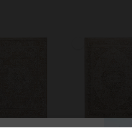
lorteppich Braun Beige "Vintage
Esprit Kurzflorteppich Sand Bei
für unseren Newsletter an und sichere dir