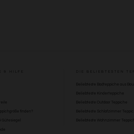
E & HILFE
DIE BELIEBTESTEN TE
Beliebteste Badteppiche aus Ba
Beliebteste Kinderteppiche
eile
Beliebteste Outdoor Teppiche
eppichgröße finden?
Beliebteste Schlafzimmer Teppi
 & Gütesiegel
Beliebteste Wohnzimmer Teppic
nde