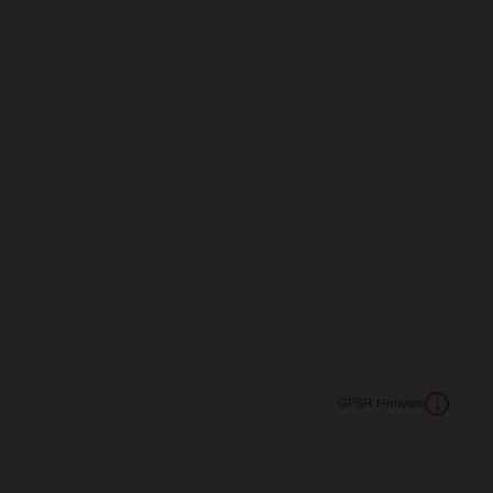
GPSR Hinweis
i