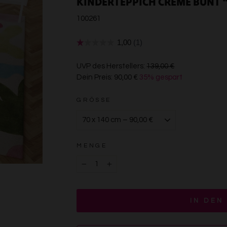
KINDERTEPPICH CREME BUNT "
100261
€139,00
UVP des Herstellers:
139,00 €
Dein Preis:
90,00 €
35% gespart
€90,00
GRÖSSE
MENGE
−
+
IN DEN