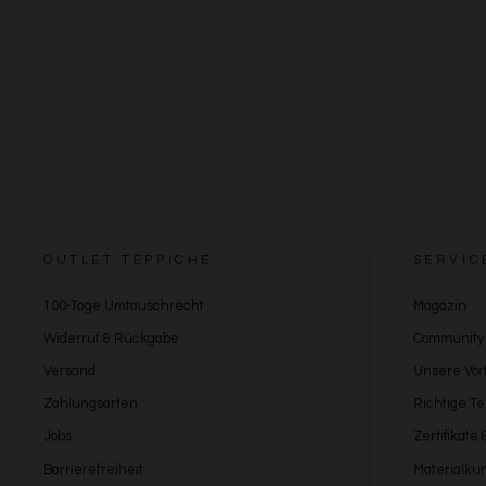
OUTLET TEPPICHE
SERVIC
100-Tage Umtauschrecht
Magazin
Widerruf & Rückgabe
Community
Versand
Unsere Vort
Zahlungsarten
Richtige T
Jobs
Zertifikate
Barrierefreiheit
Materialku