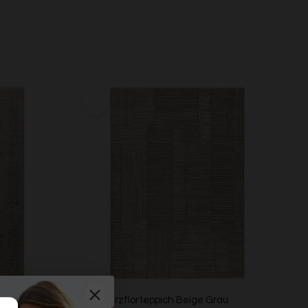
ge "Soft
Esprit Kurzflorteppich Beige Grau