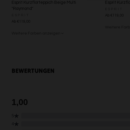
Esprit Kurzflorteppich Beige Multi
Esprit Kurzfl
"Raymond"
ESPRIT
ESPRIT
Ab €119,00
Ab €119,00
Weitere Far
Weitere Farben anzeigen
Grün/Blau/G
Braun/Bu
Beige/Grau
BEWERTUNGEN