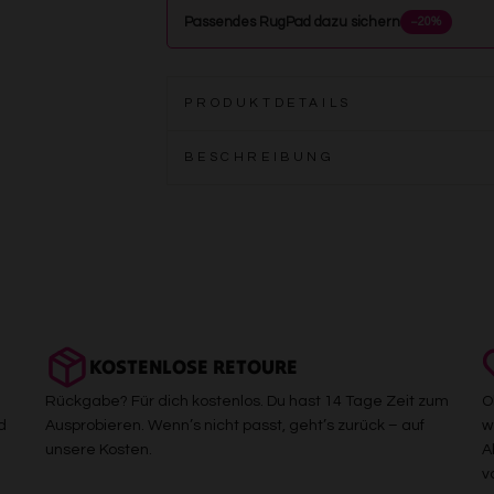
Passendes RugPad dazu sichern
−20%
PRODUKTDETAILS
BESCHREIBUNG
KOSTENLOSE RETOURE
Rückgabe? Für dich kostenlos. Du hast 14 Tage Zeit zum
O
d
Ausprobieren. Wenn’s nicht passt, geht’s zurück – auf
w
unsere Kosten.
A
v