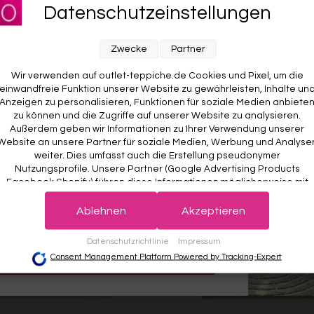
Vintage"
Datenschutzeinstellungen
RABATT AUF DEINE
ESPRIT
Ab €119,00
E BESTELLUNG! 😍
Zwecke
Partner
Wir verwenden auf outlet-teppiche.de Cookies und Pixel, um die
einwandfreie Funktion unserer Website zu gewährleisten, Inhalte un
Anzeigen zu personalisieren, Funktionen für soziale Medien anbiete
zu können und die Zugriffe auf unserer Website zu analysieren.
Außerdem geben wir Informationen zu Ihrer Verwendung unserer
Website an unsere Partner für soziale Medien, Werbung und Analyse
weiter. Dies umfasst auch die Erstellung pseudonymer
Nutzungsprofile. Unsere Partner (Google Advertising Products
Facebook Shopify) führen diese Informationen möglicherweise mit
weiteren Daten zusammen, die Sie ihnen bereitgestellt haben (bspw
 wichtig. Deine Daten werden sicher gespeichert und gemäß unserer
det.
Der Willkommensrabatt ist nur einmal pro Kunde gültig – auch bei
anhand eines persönlichen Accounts) oder welche sie im Rahmen
Ablehnen
Akzeptieren
r Anmeldung wird kein weiterer Code vergeben.
Ihrer Nutzung der Dienste gesammelt haben (bspw. Nutzungsdaten
anderer Geräte). Ihre Einwilligung zur Nutzung von Cookies und Pixel
Datenschutzrichtlinie
Impressum
können Sie jederzeit widerrufen, indem Sie auf den Datenschutz-
JETZT ANMELDEN
Consent Management Platform Powered by Tracking-Expert
Button links unten klicken und dort die entsprechenden Anpassunge
vornehmen.
Zwecke der Datenverarbeitung durch unsere Partner: