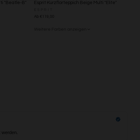
ti "Beatle-B"
Esprit Kurzflorteppich Beige Multi "Elite"
ESPRIT
Ab €119,00
Weitere Farben anzeigen
Beige/Grau
s