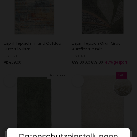
Esprit Teppich In- und Outdoor
Esprit Teppich Grün Grau
Bunt "Elouisa"
Kurzflor "Hazel"
ESPRIT
ESPRIT
Ab €59,00
€99,00
Ab €59,00
40% gespart
Datenschutzeinstellungen