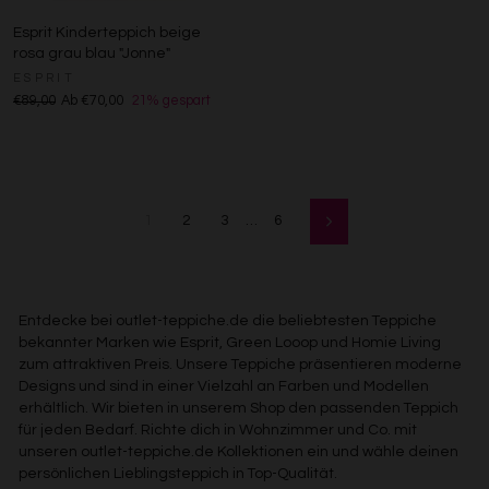
Esprit Kinderteppich beige
rosa grau blau "Jonne"
ESPRIT
€89,00
Ab €70,00
21% gespart
1
2
3
…
6
Vorwärts
Entdecke bei outlet-teppiche.de die beliebtesten Teppiche
bekannter Marken wie Esprit, Green Looop und Homie Living
zum attraktiven Preis. Unsere Teppiche präsentieren moderne
Designs und sind in einer Vielzahl an Farben und Modellen
erhältlich. Wir bieten in unserem Shop den passenden Teppich
für jeden Bedarf. Richte dich in Wohnzimmer und Co. mit
unseren outlet-teppiche.de Kollektionen ein und wähle deinen
persönlichen Lieblingsteppich in Top-Qualität.