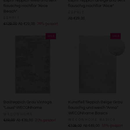
Esprit Teppich Weiß und sehr
Esprit Teppich Greige und sehr
flauschig Hochflor "Alice
flauschig Hochflor "Alice"
Beach"
ESPRIT
ESPRIT
Ab €29,00
€129,00
Ab €29,00
78% gespart
Badteppich Grau Vintage
Kunstfell Teppich Beige Grau
"Louis" WECONhome
flauschig und weich "Anna"
WECONhome Basics
WECONHOME
WECONHOME BASICS
€49,00
Ab €39,00
20% gespart
€109,00
Ab €49,00
55% gespart