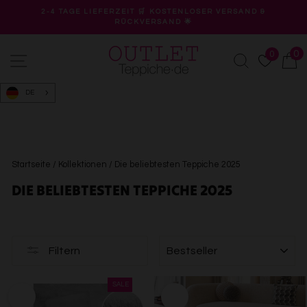
Direkt
2-4 TAGE LIEFERZEIT 🛒 KOSTENLOSER VERSAND &
zum
RÜCKVERSAND 🌟
Pause
Inhalt
Diashow
0
0
Seitennavigation
Suche
W
DE
Startseite
/
Kollektionen
/
Die beliebtesten Teppiche 2025
DIE BELIEBTESTEN TEPPICHE 2025
SORTIEREN
Filtern