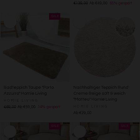
€139,00
Ab €49,00
65% gespart
Zwecke der Datenverarbeitung durch unsere Partner:
Speichern von oder Zugriff auf Informationen auf einem
Endgerät
Verwendung reduzierter Daten zur Auswahl von
Werbeanzeigen
Erstellung von Profilen für personalisierte Werbung
Verwendung von Profilen zur Auswahl personalisierter
Werbung
Erstellung von Profilen zur Personalisierung von Inhalten
Verwendung von Profilen zur Auswahl personalisierter
Inhalte
Messung der Werbeleistung
Messung der Performance von Inhalten
Analyse von Zielgruppen durch Statistiken oder
Badteppich Taupe "Porto
Nachhaltiger Teppich Rund
Kombinationen von Daten aus verschiedenen Quellen
Azzurro" Homie Living
Creme Beige soft & weich
Entwicklung und Verbesserung der Angebote
"Matteo" Homie Living
HOMIE LIVING
Verwendung reduzierter Daten zur Auswahl von Inhalten
HOMIE LIVING
€69,00
Ab €59,00
14% gespart
Besondere Features:
Ab €29,00
Verwendung genauer Standortdaten
Endgeräteeigenschaften zur Identifikation aktiv abfragen