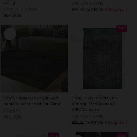
Living
WECONHOME
HOMIE LIVING
€49,00
Ab €39,00
20% gespart
Ab €29,00
Esprit Teppich Oliv Grün und
Teppich Anthrazit Grün
sehr flauschig Hochflor "Alice"
Vintage "2nd Avenue"
WECONhome
ESPRIT
WECONHOME
Ab €29,00
€79,00
Ab €39,00
51% gespart