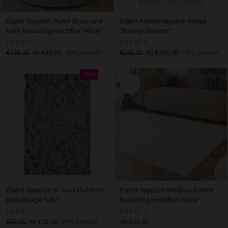
Esprit Teppich Rund Grau und
Esprit Kinderteppich beige
sehr flauschig Hochflor "Alice"
"Sunny Unicorn"
ESPRIT
ESPRIT
€139,00
Ab €49,00
65% gespart
€249,00
Ab €204,00
18% gespart
Esprit Teppich In- und Outdoor
Esprit Teppich Weiß und sehr
Blau Beige "Lilly"
flauschig Hochflor "Alice"
ESPRIT
ESPRIT
€59,00
Ab €39,00
34% gespart
Ab €29,00