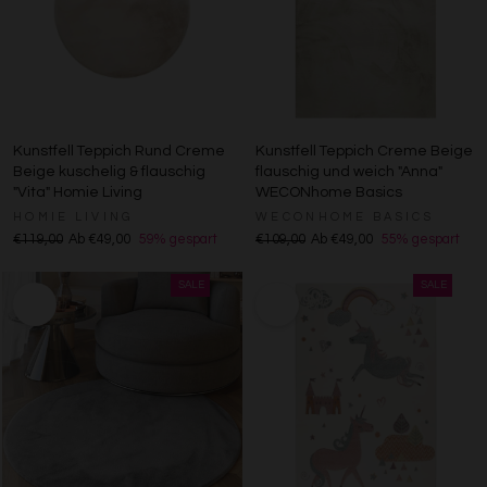
Kunstfell Teppich Rund Creme
Kunstfell Teppich Creme Beige
Beige kuschelig & flauschig
flauschig und weich "Anna"
"Vita" Homie Living
WECONhome Basics
HOMIE LIVING
WECONHOME BASICS
€119,00
Ab €49,00
59% gespart
€109,00
Ab €49,00
55% gespart