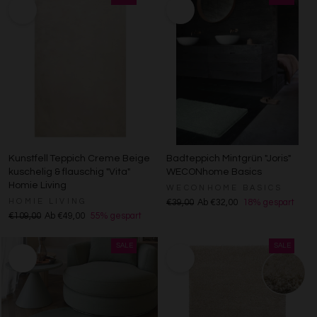
Kunstfell Teppich Creme Beige
Badteppich Mintgrün "Joris"
kuschelig & flauschig "Vita"
WECONhome Basics
Homie Living
WECONHOME BASICS
HOMIE LIVING
€39,00
Ab €32,00
18% gespart
€109,00
Ab €49,00
55% gespart