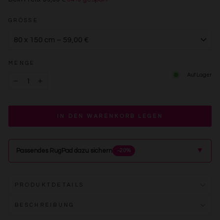
€59,00
GRÖSSE
MENGE
Auf Lager
−
+
IN DEN WARENKORB LEGEN
▲
Passendes RugPad dazu sichern
−20%
PRODUKTDETAILS
BESCHREIBUNG