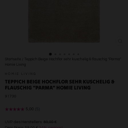
SCH
ESC
Startseite
/
Teppich Beige Hochflor sehr kuschelig & flauschig "Parma"
Homie Living
HOMIE LIVING
TEPPICH BEIGE HOCHFLOR SEHR KUSCHELIG &
FLAUSCHIG "PARMA" HOMIE LIVING
91730
€89,00
UVP des Herstellers:
89,00 €
Dein Preis:
59,00 €
34% gespart