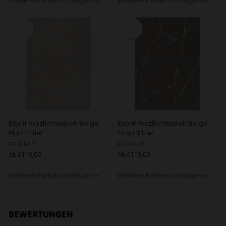
Weitere Farben anzeigen
Weitere Farben anzeigen
Speichern von oder Zugriff auf Informationen auf einem
Endgerät
Beige/Grau
Grün/Blau/Grau
Braun/Bunt
Verwendung reduzierter Daten zur Auswahl von
Werbeanzeigen
Erstellung von Profilen für personalisierte Werbung
Verwendung von Profilen zur Auswahl personalisierter
Werbung
Erstellung von Profilen zur Personalisierung von Inhalten
Verwendung von Profilen zur Auswahl personalisierter
Inhalte
Messung der Werbeleistung
Messung der Performance von Inhalten
Analyse von Zielgruppen durch Statistiken oder
Kombinationen von Daten aus verschiedenen Quellen
Esprit Kurzflorteppich Beige
Esprit Kurzflorteppich Beige
Entwicklung und Verbesserung der Angebote
Multi "Elite"
Grau "Elite"
Verwendung reduzierter Daten zur Auswahl von Inhalten
ESPRIT
ESPRIT
Besondere Features:
Ab €119,00
Ab €119,00
Verwendung genauer Standortdaten
Weitere Farben anzeigen
Weitere Farben anzeigen
Endgeräteeigenschaften zur Identifikation aktiv abfragen
Beige/Grau
Beige/Bunt
BEWERTUNGEN