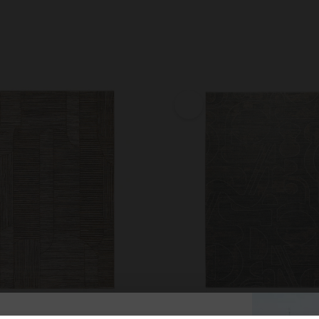
lorteppich Beige Grau
Esprit Kurzflorteppich Türkis Gr