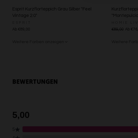
Esprit Kurzflorteppich Grau Silber "Feel
Kurzflortepp
Vintage 2.0"
"Montepulcia
ESPRIT
HOMIE LI
Ab €89,00
€89,00
Ab €76
Weitere Farben anzeigen
Weitere Far
Creme
Gelb
Sand/Bei
Creme
Grü
BEWERTUNGEN