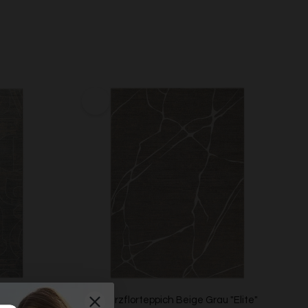
au "Beatle-B"
Esprit Kurzflorteppich Beige Grau "Elite"