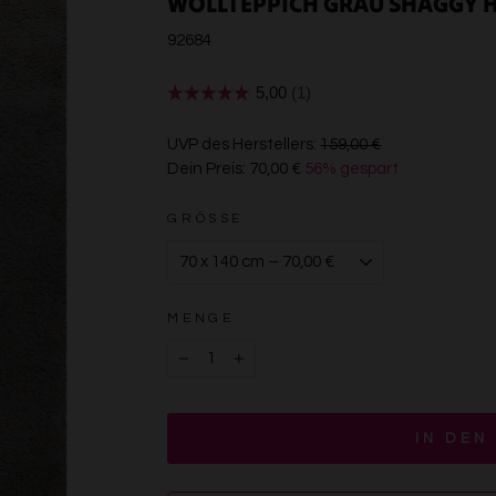
WOLLTEPPICH GRAU SHAGGY H
92684
€159,00
UVP des Herstellers:
159,00 €
Dein Preis:
70,00 €
56% gespart
€70,00
GRÖSSE
MENGE
−
+
IN DEN