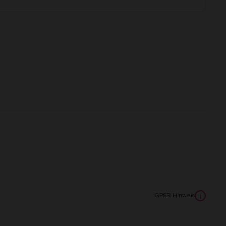
GPSR Hinweis
i