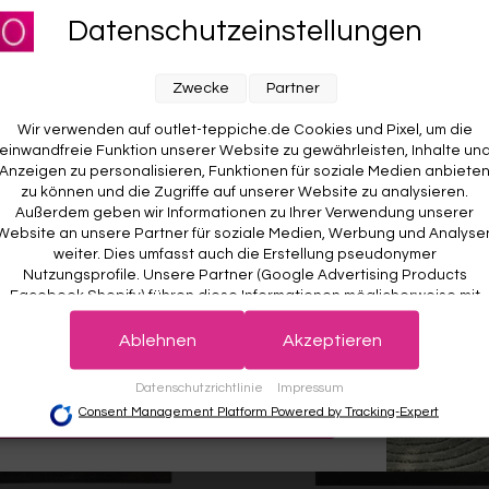
für unseren Newsletter an und sichere dir
ESPRIT
Datenschutzeinstellungen
Ab €119,00
RABATT AUF DEINE
Weitere Farben anzeigen
E BESTELLUNG! 😍
Zwecke
Partner
ben anzeigen
Beige/Bunt
Braun/Bunt
Wir verwenden auf outlet-teppiche.de Cookies und Pixel, um die
einwandfreie Funktion unserer Website zu gewährleisten, Inhalte un
Anzeigen zu personalisieren, Funktionen für soziale Medien anbiete
zu können und die Zugriffe auf unserer Website zu analysieren.
Außerdem geben wir Informationen zu Ihrer Verwendung unserer
Website an unsere Partner für soziale Medien, Werbung und Analyse
weiter. Dies umfasst auch die Erstellung pseudonymer
Nutzungsprofile. Unsere Partner (Google Advertising Products
Facebook Shopify) führen diese Informationen möglicherweise mit
weiteren Daten zusammen, die Sie ihnen bereitgestellt haben (bspw
 wichtig. Deine Daten werden sicher gespeichert und gemäß unserer
det.
Der Willkommensrabatt ist nur einmal pro Kunde gültig – auch bei
anhand eines persönlichen Accounts) oder welche sie im Rahmen
Ablehnen
Akzeptieren
r Anmeldung wird kein weiterer Code vergeben.
Ihrer Nutzung der Dienste gesammelt haben (bspw. Nutzungsdaten
anderer Geräte). Ihre Einwilligung zur Nutzung von Cookies und Pixel
Datenschutzrichtlinie
Impressum
können Sie jederzeit widerrufen, indem Sie auf den Datenschutz-
JETZT ANMELDEN
Consent Management Platform Powered by Tracking-Expert
Button links unten klicken und dort die entsprechenden Anpassunge
vornehmen.
Zwecke der Datenverarbeitung durch unsere Partner: