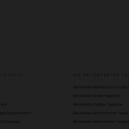
E & HILFE
DIE BELIEBTESTEN TE
Beliebteste Badteppiche aus Ba
Beliebteste Kinderteppiche
eile
Beliebteste Outdoor Teppiche
eppichgröße finden?
Beliebteste Schlafzimmer Teppi
 & Gütesiegel
Beliebteste Wohnzimmer Teppic