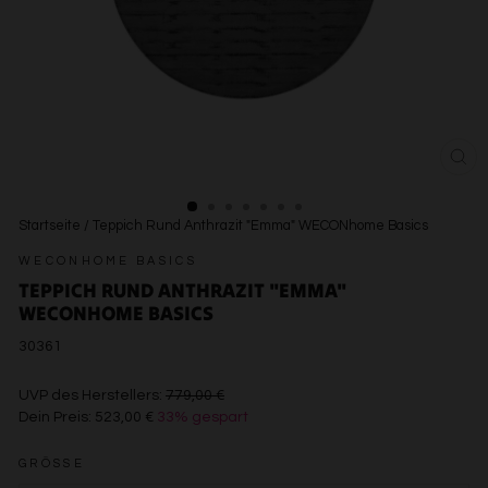
SCH
ESC
Startseite
/
Teppich Rund Anthrazit "Emma" WECONhome Basics
WECONHOME BASICS
TEPPICH RUND ANTHRAZIT "EMMA"
WECONHOME BASICS
30361
€779,00
UVP des Herstellers:
779,00 €
Dein Preis:
523,00 €
33% gespart
€523,00
GRÖSSE