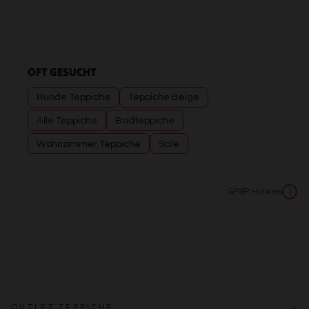
OFT GESUCHT
Runde Teppiche
Teppiche Beige
Alle Teppiche
Badteppiche
Wohnzimmer Teppiche
Sale
GPSR Hinweis
i
OUTLET TEPPICHE