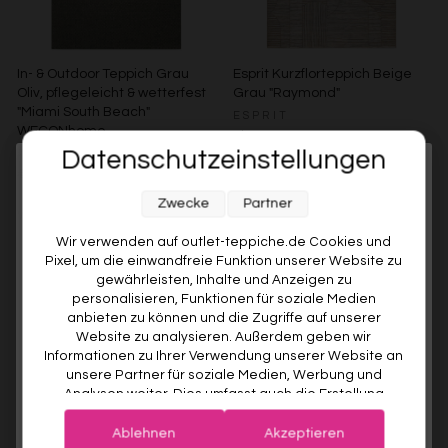
In- & Outdoor Teppich Grau
Esprit Kurzflorteppich Beige
Oliv, pflegeleicht & wetterfest
Grau "Raymond"
"Miami South Beach"
ESPRIT
WECONhome
Ab €119,00
Datenschutzeinstellungen
WECONHOME
Melde dich jetzt für unseren Newsletter an und sichere dir
€89,00
Ab €76,00
15% gespart
Weitere Farben anzeigen
Zwecke
Partner
10% RABATT AUF DEINE
Beige/Bunt
Weitere Farben anzeigen
ERSTE BESTELLUNG! 😍
Wir verwenden auf outlet-teppiche.de Cookies und
Grau/Grün
Pixel, um die einwandfreie Funktion unserer Website zu
EMAIL
gewährleisten, Inhalte und Anzeigen zu
personalisieren, Funktionen für soziale Medien
anbieten zu können und die Zugriffe auf unserer
VORNAME
Website zu analysieren. Außerdem geben wir
Informationen zu Ihrer Verwendung unserer Website an
unsere Partner für soziale Medien, Werbung und
Analysen weiter. Dies umfasst auch die Erstellung
Deine Privatsphäre ist uns wichtig. Deine Daten werden sicher gespeichert und gemäß unserer
pseudonymer Nutzungsprofile. Unsere Partner (Google
Datenschutzrichtlinie
verwendet.
Der Willkommensrabatt ist nur einmal pro Kunde gültig – auch bei
Advertising Products Facebook Shopify) führen diese
erneuter Anmeldung wird kein weiterer Code vergeben.
Ablehnen
Akzeptieren