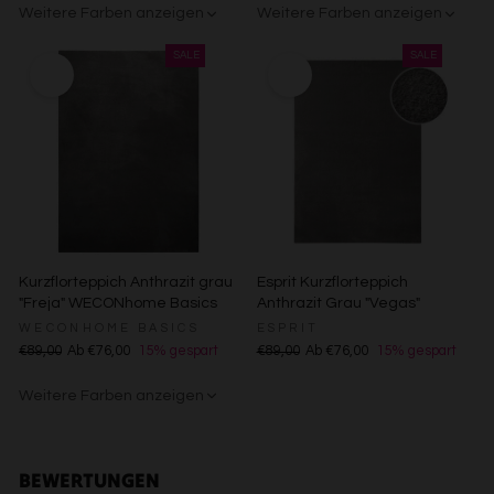
Kombinationen von Daten aus verschiedenen Quellen
Weitere Farben anzeigen
Weitere Farben anzeigen
Entwicklung und Verbesserung der Angebote
Verwendung reduzierter Daten zur Auswahl von Inhalten
Creme
Gelb
Sand/Beige
Creme/Weiß
Grün
Grün
Rot
Besondere Features:
Verwendung genauer Standortdaten
Endgeräteeigenschaften zur Identifikation aktiv abfragen
Kurzflorteppich Anthrazit grau
Esprit Kurzflorteppich
"Freja" WECONhome Basics
Anthrazit Grau "Vegas"
WECONHOME BASICS
ESPRIT
€89,00
Ab €76,00
15% gespart
€89,00
Ab €76,00
15% gespart
Weitere Farben anzeigen
Gelb
Sand/Beige
Creme/Weiß
Grün
Grün
Rot
BEWERTUNGEN