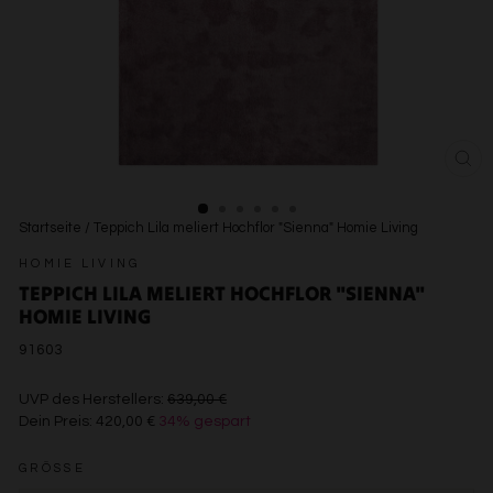
SCH
ESC
Startseite
/
Teppich Lila meliert Hochflor "Sienna" Homie Living
HOMIE LIVING
TEPPICH LILA MELIERT HOCHFLOR "SIENNA"
HOMIE LIVING
91603
€639,00
UVP des Herstellers:
639,00 €
Dein Preis:
420,00 €
34% gespart
€420,00
GRÖSSE