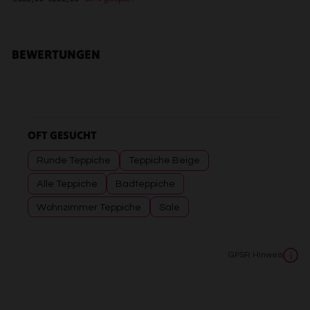
Messung der Performance von Inhalten
Analyse von Zielgruppen durch Statistiken oder
Kombinationen von Daten aus verschiedenen Quellen
Entwicklung und Verbesserung der Angebote
BEWERTUNGEN
Verwendung reduzierter Daten zur Auswahl von Inhalten
Besondere Features:
Verwendung genauer Standortdaten
Endgeräteeigenschaften zur Identifikation aktiv abfragen
OFT GESUCHT
Runde Teppiche
Teppiche Beige
Alle Teppiche
Badteppiche
Wohnzimmer Teppiche
Sale
GPSR Hinweis
i