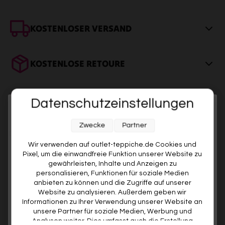
KOSTENLOSER VERSAND
Innerhalb DE: In 2–4 Werktagen bei dir. Sicher verpackt, meist
gerollt, wenige Modelle (z. B. Kelims) platzsparend gefaltet.
KOSTENLOSE RETOURE
Legt sich von selbst
Rückgabe? Für dich kostenlos. Du hast 14 Tage Zeit zum
Ausprobieren. Wenn’s nicht passt, geht’s zurück – auf unsere
PREMIUM QUALITÄT
Datenschutzeinstellungen
Kosten.
Melde dich jetzt für unseren Newsletter an und sichere dir
Ob maschinell oder handgefertigt – alle Teppiche werden
Zwecke
Partner
einzeln geprüft und sorgfältig verpackt. Leichte Abweichungen
10% RABATT AUF DEINE
DAS KÖNNTE DIR AUCH GEFALLEN
in Maß oder Farbe zeigen: Kein Produkt von der Stange.
ERSTE BESTELLUNG! 😍
Wir verwenden auf outlet-teppiche.de Cookies und
Pixel, um die einwandfreie Funktion unserer Website zu
EMAIL
gewährleisten, Inhalte und Anzeigen zu
personalisieren, Funktionen für soziale Medien
anbieten zu können und die Zugriffe auf unserer
VORNAME
Website zu analysieren. Außerdem geben wir
Informationen zu Ihrer Verwendung unserer Website an
unsere Partner für soziale Medien, Werbung und
Analysen weiter. Dies umfasst auch die Erstellung
Deine Privatsphäre ist uns wichtig. Deine Daten werden sicher gespeichert und gemäß unserer