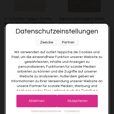
In- & Outdoor Teppich Creme
Esprit Kurzflorteppich Braun
Beige "Bacalar" WECONhome
Beige "Vintage Soul"
Datenschutzeinstellungen
WECONHOME
ESPRIT
Melde dich jetzt für unseren Newsletter an und sichere dir
€99,00
Ab €49,00
51% gespart
Ab €119,00
Zwecke
Partner
10% RABATT AUF DEINE
ERSTE BESTELLUNG! 😍
Wir verwenden auf outlet-teppiche.de Cookies und
Pixel, um die einwandfreie Funktion unserer Website zu
EMAIL
gewährleisten, Inhalte und Anzeigen zu
personalisieren, Funktionen für soziale Medien
anbieten zu können und die Zugriffe auf unserer
VORNAME
Website zu analysieren. Außerdem geben wir
Informationen zu Ihrer Verwendung unserer Website an
unsere Partner für soziale Medien, Werbung und
Analysen weiter. Dies umfasst auch die Erstellung
Deine Privatsphäre ist uns wichtig. Deine Daten werden sicher gespeichert und gemäß unserer
pseudonymer Nutzungsprofile. Unsere Partner (Google
Datenschutzrichtlinie
verwendet.
Der Willkommensrabatt ist nur einmal pro Kunde gültig – auch bei
Esprit Kurzflorteppich Sand
Esprit Kurzflorteppich Beige
Advertising Products Facebook Shopify) führen diese
erneuter Anmeldung wird kein weiterer Code vergeben.
Ablehnen
Akzeptieren
Beige "Soft Vintage"
Grau "Raymond"
Informationen möglicherweise mit weiteren Daten
ESPRIT
ESPRIT
zusammen, die Sie ihnen bereitgestellt haben (bspw.
JETZT ANMELDEN
Datenschutzrichtlinie
Impressum
Ab €119,00
Ab €119,00