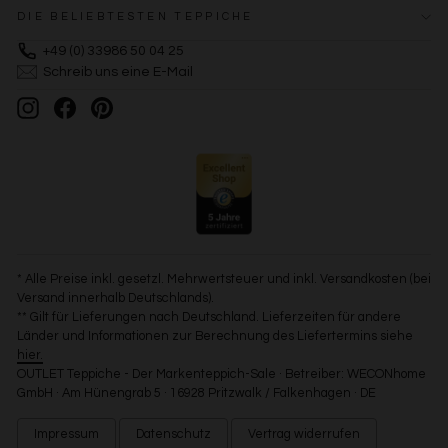
DIE BELIEBTESTEN TEPPICHE
+49 (0) 33986 50 04 25
Schreib uns eine E-Mail
Instagram
Facebook
Pinterest
* Alle Preise inkl. gesetzl. Mehrwertsteuer und inkl. Versandkosten (bei
Versand innerhalb Deutschlands).
** Gilt für Lieferungen nach Deutschland. Lieferzeiten für andere
Länder und Informationen zur Berechnung des Liefertermins siehe
hier.
OUTLET Teppiche - Der Markenteppich-Sale · Betreiber: WECONhome
GmbH · Am Hünengrab 5 · 16928 Pritzwalk / Falkenhagen · DE
Impressum
Datenschutz
Vertrag widerrufen