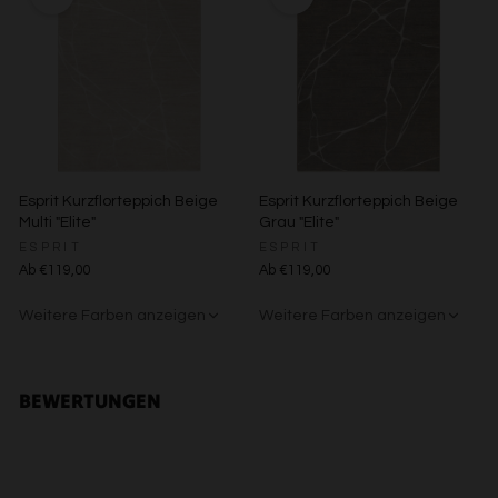
Verwendung reduzierter Daten zur Auswahl von Inhalten
Besondere Features:
Verwendung genauer Standortdaten
Endgeräteeigenschaften zur Identifikation aktiv abfragen
Esprit Kurzflorteppich Beige
Esprit Kurzflorteppich Beige
Multi "Elite"
Grau "Elite"
ESPRIT
ESPRIT
Ab €119,00
Ab €119,00
Weitere Farben anzeigen
Weitere Farben anzeigen
Beige/Grau
Beige/Bunt
BEWERTUNGEN