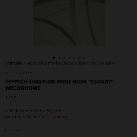
SCH
ESC
Startseite
/
Teppich Kurzflor beige rosa "Cloud7" WECONhome
WECONHOME
TEPPICH KURZFLOR BEIGE ROSA "CLOUD7"
WECONHOME
17135
€69,00
UVP des Herstellers:
69,00 €
Dein Preis:
39,00 €
43% gespart
€39,00
GRÖSSE