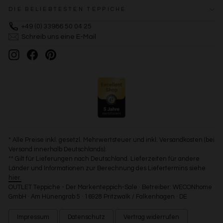
DIE BELIEBTESTEN TEPPICHE
+49 (0) 33986 50 04 25
Schreib uns eine E-Mail
Instagram
Facebook
Pinterest
* Alle Preise inkl. gesetzl. Mehrwertsteuer und inkl. Versandkosten (bei
Versand innerhalb Deutschlands).
** Gilt für Lieferungen nach Deutschland. Lieferzeiten für andere
Länder und Informationen zur Berechnung des Liefertermins siehe
hier.
OUTLET Teppiche - Der Markenteppich-Sale · Betreiber: WECONhome
GmbH · Am Hünengrab 5 · 16928 Pritzwalk / Falkenhagen · DE
Impressum
Datenschutz
Vertrag widerrufen