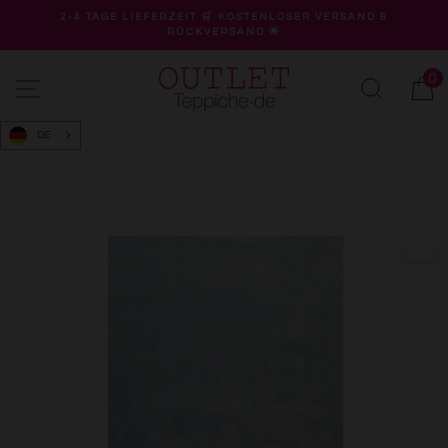
Direkt
2-4 TAGE LIEFERZEIT 🛒 KOSTENLOSER VERSAND &
zum
RÜCKVERSAND 🌟
Pause
Inhalt
Diashow
0
Seitennavigation
Suche
W
DE