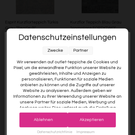
Esprit Kurzflorteppich Türkis
Kurzflor Teppich Blau Grau
Grau "Beatle-B"
"Hamptons FORTYTWO"
WECONhome
Datenschutzeinstellungen
ESPRIT
WECONHOME
Melde dich jetzt für unseren Newsletter an und sichere dir
Ab €119,00
€37,00
Ab €35,00
5% gespart
Zwecke
Partner
10% RABATT AUF DEINE
Weitere Farben anzeigen
ERSTE BESTELLUNG! 😍
Wir verwenden auf outlet-teppiche.de Cookies und
Beige/Bunt
Braun/Bunt
Pixel, um die einwandfreie Funktion unserer Website zu
EMAIL
gewährleisten, Inhalte und Anzeigen zu
personalisieren, Funktionen für soziale Medien
anbieten zu können und die Zugriffe auf unserer
VORNAME
Website zu analysieren. Außerdem geben wir
Informationen zu Ihrer Verwendung unserer Website an
unsere Partner für soziale Medien, Werbung und
Analysen weiter. Dies umfasst auch die Erstellung
Deine Privatsphäre ist uns wichtig. Deine Daten werden sicher gespeichert und gemäß unserer
pseudonymer Nutzungsprofile. Unsere Partner (Google
Datenschutzrichtlinie
verwendet.
Der Willkommensrabatt ist nur einmal pro Kunde gültig – auch bei
Advertising Products Facebook Shopify) führen diese
erneuter Anmeldung wird kein weiterer Code vergeben.
Ablehnen
Akzeptieren
Informationen möglicherweise mit weiteren Daten
Kurzflor Teppich Blau
Kurzflorteppich Kobalt Blau
zusammen, die Sie ihnen bereitgestellt haben (bspw.
JETZT ANMELDEN
Datenschutzrichtlinie
Impressum
"Hamptons THIRTYTWO"
aus Schurwolle "Dodo"