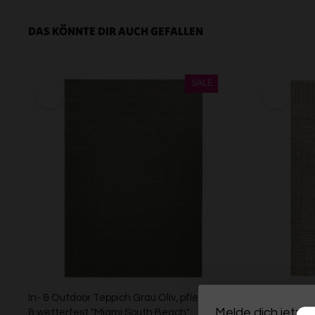
DAS KÖNNTE DIR AUCH GEFALLEN
In- & Outdoor Teppich Grau Oliv, pflegeleicht
Esprit Kurzf
Melde dich jetzt 
& wetterfest "Miami South Beach"
"Raymond"