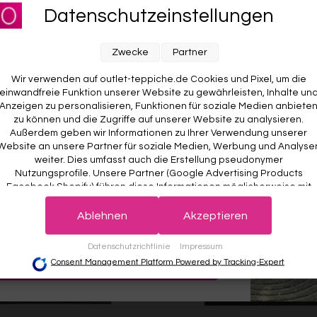
Datenschutzeinstellungen
Ab €119,00
RABATT AUF DEINE
Weitere Farben anzeigen
E BESTELLUNG! 😍
Zwecke
Partner
ben anzeigen
Beige/Bunt
Braun/Bunt
Wir verwenden auf outlet-teppiche.de Cookies und Pixel, um die
einwandfreie Funktion unserer Website zu gewährleisten, Inhalte un
Anzeigen zu personalisieren, Funktionen für soziale Medien anbiete
zu können und die Zugriffe auf unserer Website zu analysieren.
Außerdem geben wir Informationen zu Ihrer Verwendung unserer
Website an unsere Partner für soziale Medien, Werbung und Analyse
weiter. Dies umfasst auch die Erstellung pseudonymer
Nutzungsprofile. Unsere Partner (Google Advertising Products
Facebook Shopify) führen diese Informationen möglicherweise mit
weiteren Daten zusammen, die Sie ihnen bereitgestellt haben (bspw
 wichtig. Deine Daten werden sicher gespeichert und gemäß unserer
det.
Der Willkommensrabatt ist nur einmal pro Kunde gültig – auch bei
anhand eines persönlichen Accounts) oder welche sie im Rahmen
Ablehnen
Akzeptieren
r Anmeldung wird kein weiterer Code vergeben.
Ihrer Nutzung der Dienste gesammelt haben (bspw. Nutzungsdaten
anderer Geräte). Ihre Einwilligung zur Nutzung von Cookies und Pixel
Datenschutzrichtlinie
Impressum
können Sie jederzeit widerrufen, indem Sie auf den Datenschutz-
JETZT ANMELDEN
Consent Management Platform Powered by Tracking-Expert
Button links unten klicken und dort die entsprechenden Anpassunge
vornehmen.
Zwecke der Datenverarbeitung durch unsere Partner: