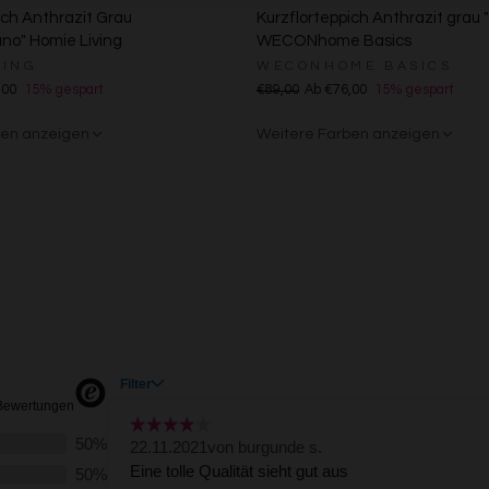
ich Anthrazit Grau
Speichern von oder Zugriff auf Informationen auf einem Endgerät
Kurzflorteppich Anthrazit grau "
Verwendung reduzierter Daten zur Auswahl von Werbeanzeigen
no" Homie Living
WECONhome Basics
Erstellung von Profilen für personalisierte Werbung
VING
WECONHOME BASICS
Verwendung von Profilen zur Auswahl personalisierter Werbung
,00
15% gespart
€89,00
Ab €76,00
15% gespart
Erstellung von Profilen zur Personalisierung von Inhalten
Verwendung von Profilen zur Auswahl personalisierter Inhalte
ben anzeigen
Weitere Farben anzeigen
Messung der Werbeleistung
Messung der Performance von Inhalten
ge
/Weiß
n
Grün
Rot
Gelb
Sand/Beige
Creme/Weiß
Grün
Grün
Rot
Analyse von Zielgruppen durch Statistiken oder Kombinationen von Daten au
verschiedenen Quellen
Entwicklung und Verbesserung der Angebote
Verwendung reduzierter Daten zur Auswahl von Inhalten
Besondere Features:
Verwendung genauer Standortdaten
Endgeräteeigenschaften zur Identifikation aktiv abfragen