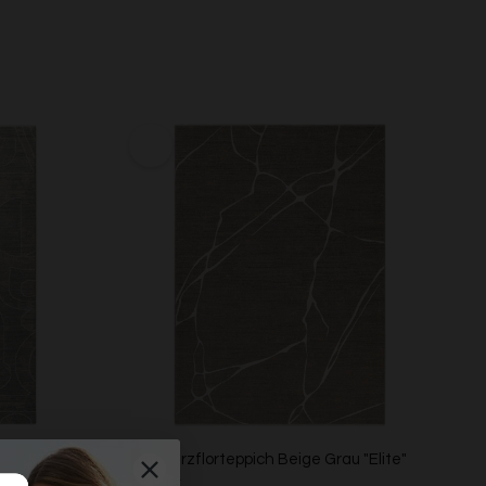
au "Beatle-B"
Esprit Kurzflorteppich Beige Grau "Elite"
ESPRIT