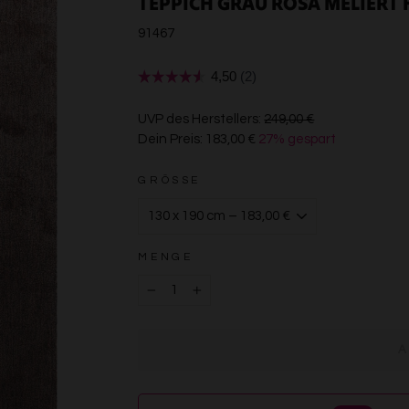
TEPPICH GRAU ROSA MELIERT 
91467
€249,00
UVP des Herstellers:
249,00 €
Dein Preis:
183,00 €
27% gespart
€183,00
GRÖSSE
MENGE
−
+