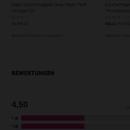
Esprit Kurzflorteppich Grau Silber "Feel
Kurzflortepp
Vintage 2.0"
"Montepulcia
ESPRIT
HOMIE LI
Ab €89,00
€89,00
Ab €76
Weitere Farben anzeigen
Weitere Far
Creme
Gelb
Sand/Bei
Creme
Grü
BEWERTUNGEN