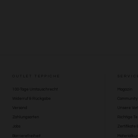
OUTLET TEPPICHE
SERVIC
100-Tage Umtauschrecht
Magazin
Widerruf & Rückgabe
Community
Versand
Unsere Vort
Zahlungsarten
Richtige T
Jobs
Zertifikate
Barrierefreiheit
Materialku