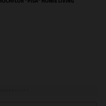
HOCHFLOR "PISA" HOMIE LIVING
AUSVERKAUFT