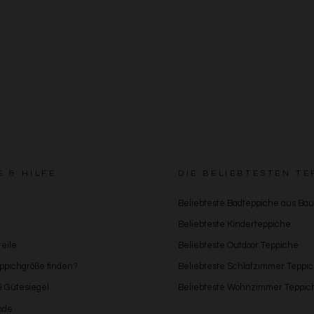
E & HILFE
DIE BELIEBTESTEN TE
Beliebteste Badteppiche aus Ba
Beliebteste Kinderteppiche
eile
Beliebteste Outdoor Teppiche
eppichgröße finden?
Beliebteste Schlafzimmer Teppi
 & Gütesiegel
Beliebteste Wohnzimmer Teppic
nde