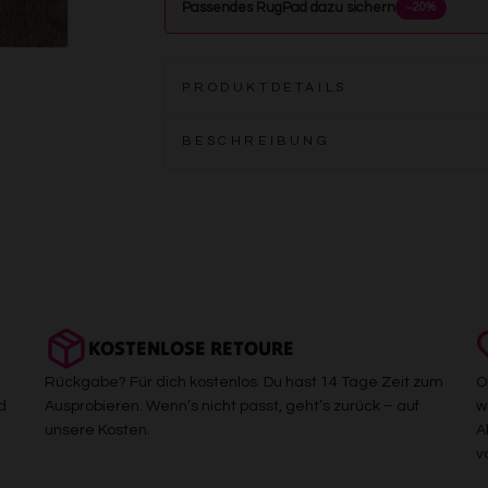
Passendes RugPad dazu sichern
−20%
PRODUKTDETAILS
BESCHREIBUNG
KOSTENLOSE RETOURE
Rückgabe? Für dich kostenlos. Du hast 14 Tage Zeit zum
O
d
Ausprobieren. Wenn’s nicht passt, geht’s zurück – auf
w
unsere Kosten.
A
v