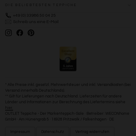
DIE BELIEBTESTEN TEPPICHE
+49 (0) 33986 50 04 25
Schreib uns eine E-Mail
Instagram
Facebook
Pinterest
* Alle Preise inkl. gesetzl. Mehrwertsteuer und inkl. Versandkosten (bei
Versand innerhalb Deutschlands).
** Gilt für Lieferungen nach Deutschland. Lieferzeiten für andere
Länder und Informationen zur Berechnung des Liefertermins siehe
hier.
OUTLET Teppiche - Der Markenteppich-Sale · Betreiber: WECONhome
GmbH · Am Hünengrab 5 · 16928 Pritzwalk / Falkenhagen · DE
Impressum
Datenschutz
Vertrag widerrufen