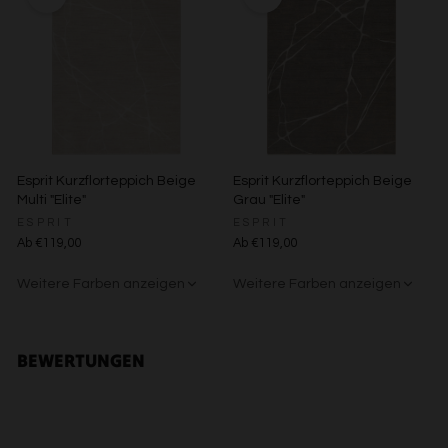
Verwendung reduzierter Daten zur Auswahl von Inhalten
Besondere Features:
Verwendung genauer Standortdaten
Endgeräteeigenschaften zur Identifikation aktiv abfragen
Esprit Kurzflorteppich Beige
Esprit Kurzflorteppich Beige
Multi "Elite"
Grau "Elite"
ESPRIT
ESPRIT
Ab €119,00
Ab €119,00
Weitere Farben anzeigen
Weitere Farben anzeigen
Beige/Grau
Beige/Bunt
BEWERTUNGEN