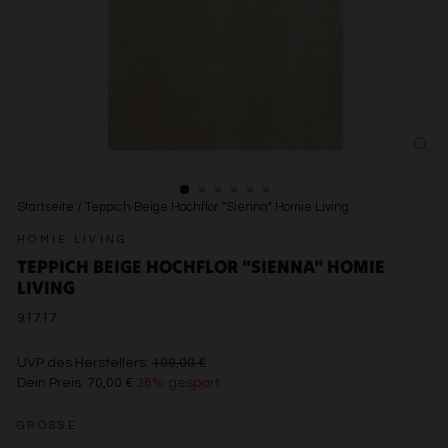
SCH
ESC
Startseite
/
Teppich Beige Hochflor "Sienna" Homie Living
HOMIE LIVING
TEPPICH BEIGE HOCHFLOR "SIENNA" HOMIE
LIVING
91717
€109,00
UVP des Herstellers:
109,00 €
Dein Preis:
70,00 €
36% gespart
€70,00
GRÖSSE