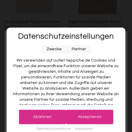
In- & Outdoor Teppich Creme
Esprit Kurzflorteppich Braun
Beige "Bacalar" WECONhome
Beige "Vintage Soul"
Datenschutzeinstellungen
WECONHOME
ESPRIT
Melde dich jetzt für unseren Newsletter an und sichere dir
€99,00
Ab €49,00
51% gespart
Ab €119,00
Zwecke
Partner
10% RABATT AUF DEINE
ERSTE BESTELLUNG! 😍
Wir verwenden auf outlet-teppiche.de Cookies und
Pixel, um die einwandfreie Funktion unserer Website zu
EMAIL
gewährleisten, Inhalte und Anzeigen zu
personalisieren, Funktionen für soziale Medien
anbieten zu können und die Zugriffe auf unserer
VORNAME
Website zu analysieren. Außerdem geben wir
Informationen zu Ihrer Verwendung unserer Website an
unsere Partner für soziale Medien, Werbung und
Analysen weiter. Dies umfasst auch die Erstellung
Deine Privatsphäre ist uns wichtig. Deine Daten werden sicher gespeichert und gemäß unserer
pseudonymer Nutzungsprofile. Unsere Partner (Google
Datenschutzrichtlinie
verwendet.
Der Willkommensrabatt ist nur einmal pro Kunde gültig – auch bei
Esprit Kurzflorteppich Sand
Esprit Kurzflorteppich Beige
Advertising Products Facebook Shopify) führen diese
erneuter Anmeldung wird kein weiterer Code vergeben.
Ablehnen
Akzeptieren
Beige "Soft Vintage"
Grau "Raymond"
Informationen möglicherweise mit weiteren Daten
ESPRIT
ESPRIT
zusammen, die Sie ihnen bereitgestellt haben (bspw.
JETZT ANMELDEN
Datenschutzrichtlinie
Impressum
Ab €119,00
Ab €119,00