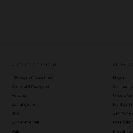
OUTLET TEPPICHE
SERVIC
100-Tage Umtauschrecht
Magazin
Widerruf & Rückgabe
Community
Versand
Unsere Vort
Zahlungsarten
Richtige T
Jobs
Zertifikate
Barrierefreiheit
Materialku
AGB
Pflegehinw