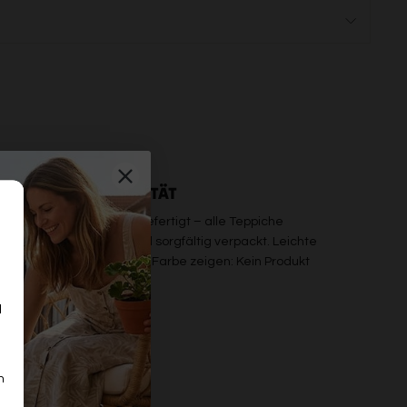
PREMIUM QUALITÄT
b maschinell oder handgefertigt – alle Teppiche
erden einzeln geprüft und sorgfältig verpackt. Leichte
bweichungen in Maß oder Farbe zeigen: Kein Produkt
on der Stange.
d
n
n