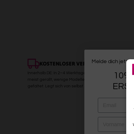
Melde dich jetzt 
KOSTENLOSER VERSAND
Innerhalb DE: In 2–4 Werktagen bei dir. Sicher verpackt,
10% 
meist gerollt, wenige Modelle (z. B. Kelims) platzsparen
ERST
gefaltet. Legt sich von selbst
EMAIL
VORNAME