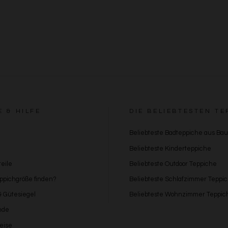
Besondere Features:
Verwendung genauer Standortdaten
Endgeräteeigenschaften zur Identifikation aktiv abfragen
E & HILFE
DIE BELIEBTESTEN TE
Beliebteste Badteppiche aus Ba
Beliebteste Kinderteppiche
eile
Beliebteste Outdoor Teppiche
eppichgröße finden?
Beliebteste Schlafzimmer Teppi
 & Gütesiegel
Beliebteste Wohnzimmer Teppic
nde
eise