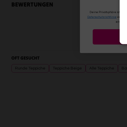
BEWERTUNGEN
Deine Privatsphäre ist uns
Datenschutzrichtlinie
verwen
erneute
OFT GESUCHT
Runde Teppiche
Teppiche Beige
Alle Teppiche
Ba