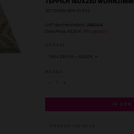
TEPPICH 160X230 WOHNZIMM
50173 MW-874-01 P12
€299,00
UVP des Herstellers:
299,00 €
Dein Preis:
65,00 €
78% gespart
€65,00
GRÖSSE
MENGE
−
+
IN DEN
PRODUKTDETAILS