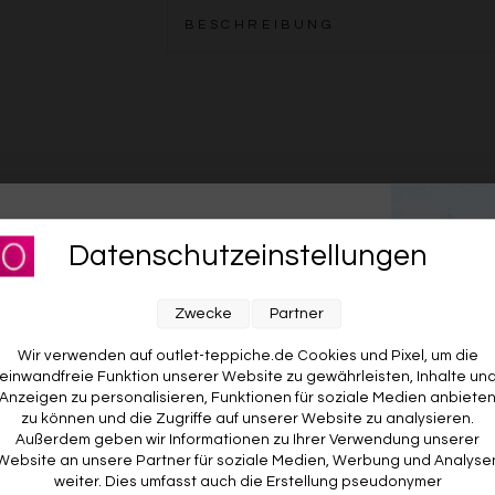
BESCHREIBUNG
für unseren Newsletter an und sichere dir
KOSTENLOSE RETOURE
Datenschutzeinstellungen
Rückgabe? Für dich kostenlos. Du hast 14 Tage Zeit zum
O
RABATT AUF DEINE
d
Ausprobieren. Wenn’s nicht passt, geht’s zurück – auf
w
E BESTELLUNG! 😍
Zwecke
Partner
unsere Kosten.
A
v
Wir verwenden auf outlet-teppiche.de Cookies und Pixel, um die
einwandfreie Funktion unserer Website zu gewährleisten, Inhalte un
Anzeigen zu personalisieren, Funktionen für soziale Medien anbiete
zu können und die Zugriffe auf unserer Website zu analysieren.
Außerdem geben wir Informationen zu Ihrer Verwendung unserer
Website an unsere Partner für soziale Medien, Werbung und Analyse
weiter. Dies umfasst auch die Erstellung pseudonymer