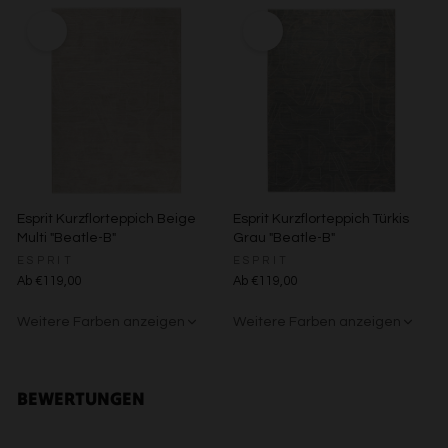
Entwicklung und Verbesserung der Angebote
Beige/Bunt
Beige/Grau
Verwendung reduzierter Daten zur Auswahl von Inhalten
Besondere Features:
Verwendung genauer Standortdaten
Endgeräteeigenschaften zur Identifikation aktiv abfragen
Esprit Kurzflorteppich Beige
Esprit Kurzflorteppich Türkis
Multi "Beatle-B"
Grau "Beatle-B"
ESPRIT
ESPRIT
Ab €119,00
Ab €119,00
Weitere Farben anzeigen
Weitere Farben anzeigen
Grün/Blau/Grau
Braun/Bunt
Beige/Bunt
Braun/Bunt
BEWERTUNGEN