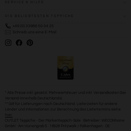
SERVICE & HILFE
DIE BELIEBTESTEN TEPPICHE
+49 (0) 33986 50 04 25
Schreib uns eine E-Mail
Instagram
Facebook
Pinterest
* Alle Preise inkl. gesetzl. Mehrwertsteuer und inkl. Versandkosten (bei
Versand innerhalb Deutschlands).
** Gilt für Lieferungen nach Deutschland. Lieferzeiten für andere
Länder und Informationen zur Berechnung des Liefertermins siehe
hier.
OUTLET Teppiche - Der Markenteppich-Sale · Betreiber: WECONhome
GmbH · Am Hünengrab 5 · 16928 Pritzwalk / Falkenhagen · DE