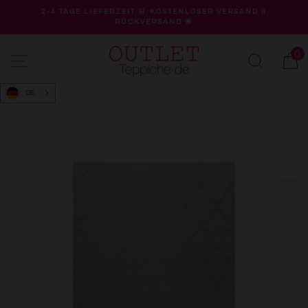
Direkt
2-4 TAGE LIEFERZEIT 🛒 KOSTENLOSER VERSAND &
zum
RÜCKVERSAND 🌟
Pause
Inhalt
Diashow
0
Seitennavigation
Suche
W
DE