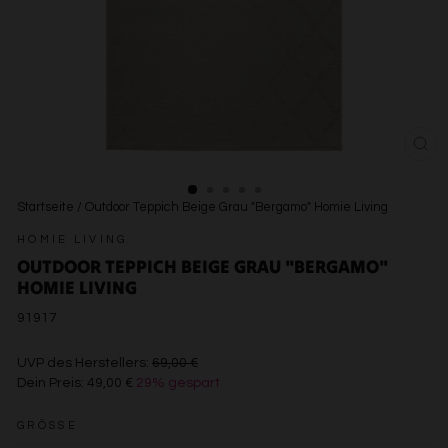
SCH
ESC
Startseite
/
Outdoor Teppich Beige Grau "Bergamo" Homie Living
HOMIE LIVING
OUTDOOR TEPPICH BEIGE GRAU "BERGAMO"
HOMIE LIVING
91917
€69,00
UVP des Herstellers:
69,00 €
Dein Preis:
49,00 €
29% gespart
€49,00
GRÖSSE