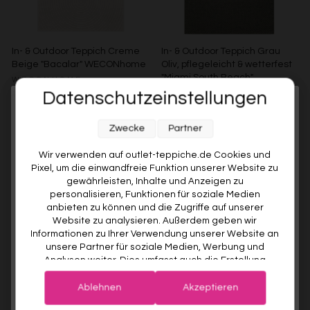
In- & Outdoor Teppich Creme
In- & Outdoor Teppich Grau
Beige "Bacalar" WECONhome
Oliv, pflegeleicht & wetterfest
"Miami South Beach"
WECONHOME
WECONhome
Datenschutzeinstellungen
€99,00
Ab €49,00
51% gespart
Melde dich jetzt für unseren Newsletter an und sichere dir
WECONHOME
€89,00
Ab €76,00
15% gespart
Zwecke
Partner
10% RABATT AUF DEINE
Weitere Farben anzeigen
ERSTE BESTELLUNG! 😍
Wir verwenden auf outlet-teppiche.de Cookies und
Pixel, um die einwandfreie Funktion unserer Website zu
Grau/Grün
EMAIL
gewährleisten, Inhalte und Anzeigen zu
personalisieren, Funktionen für soziale Medien
anbieten zu können und die Zugriffe auf unserer
VORNAME
Website zu analysieren. Außerdem geben wir
Informationen zu Ihrer Verwendung unserer Website an
unsere Partner für soziale Medien, Werbung und
Analysen weiter. Dies umfasst auch die Erstellung
Deine Privatsphäre ist uns wichtig. Deine Daten werden sicher gespeichert und gemäß unserer
pseudonymer Nutzungsprofile. Unsere Partner (Google
Datenschutzrichtlinie
verwendet.
Der Willkommensrabatt ist nur einmal pro Kunde gültig – auch bei
Advertising Products Facebook Shopify) führen diese
erneuter Anmeldung wird kein weiterer Code vergeben.
Ablehnen
Akzeptieren
Informationen möglicherweise mit weiteren Daten