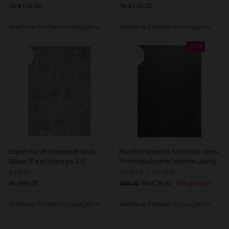
Analyse von Zielgruppen durch Statistiken oder
Ab €119,00
Ab €119,00
Kombinationen von Daten aus verschiedenen Quellen
Entwicklung und Verbesserung der Angebote
Weitere Farben anzeigen
Weitere Farben anzeigen
Verwendung reduzierter Daten zur Auswahl von Inhalten
Beige/Bunt
Grün/Blau/Grau
Beige/Bunt
Besondere Features:
Verwendung genauer Standortdaten
Endgeräteeigenschaften zur Identifikation aktiv abfragen
Esprit Kurzflorteppich Grau
Kurzflorteppich Anthrazit Grau
Silber "Feel Vintage 2.0"
"Montepulciano" Homie Living
ESPRIT
HOMIE LIVING
Ab €89,00
€89,00
Ab €76,00
15% gespart
Weitere Farben anzeigen
Weitere Farben anzeigen
Creme
Gelb
Sand/Beige
Creme/Weiß
Grün
Grün
Rot