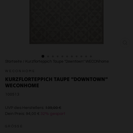
SCH
ESC
Startseite
/
Kurzflorteppich Taupe "Downtown" WECONhome
WECONHOME
KURZFLORTEPPICH TAUPE "DOWNTOWN"
WECONHOME
100513
€139,00
UVP des Herstellers:
139,00 €
Dein Preis:
94,00 €
32% gespart
€94,00
GRÖSSE