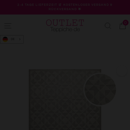
Direkt
2-4 TAGE LIEFERZEIT 🛒 KOSTENLOSER VERSAND &
zum
RÜCKVERSAND 🌟
Pause
Inhalt
Diashow
0
Seitennavigation
Suche
W
DE