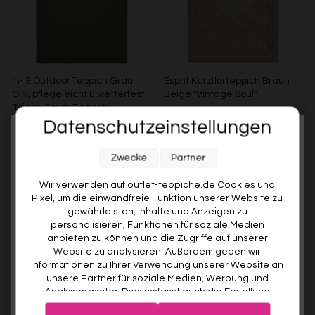
In- & Outdoor Teppich Grau
Esprit Kurzflorteppich Braun
Oliv, pflegeleicht & wetterfest
Beige "Vintage Soul"
"Miami South Beach"
ESPRIT
WECONhome
Datenschutzeinstellungen
Ab €119,00
Melde dich jetzt für unseren Newsletter an und sichere dir
WECONHOME
€89,00
Ab €76,00
15% gespart
Zwecke
Partner
10% RABATT AUF DEINE
ERSTE BESTELLUNG! 😍
Weitere Farben anzeigen
Wir verwenden auf outlet-teppiche.de Cookies und
Pixel, um die einwandfreie Funktion unserer Website zu
Grau/Grün
EMAIL
gewährleisten, Inhalte und Anzeigen zu
personalisieren, Funktionen für soziale Medien
anbieten zu können und die Zugriffe auf unserer
VORNAME
Website zu analysieren. Außerdem geben wir
Informationen zu Ihrer Verwendung unserer Website an
unsere Partner für soziale Medien, Werbung und
Analysen weiter. Dies umfasst auch die Erstellung
Deine Privatsphäre ist uns wichtig. Deine Daten werden sicher gespeichert und gemäß unserer
pseudonymer Nutzungsprofile. Unsere Partner (Google
Datenschutzrichtlinie
verwendet.
Der Willkommensrabatt ist nur einmal pro Kunde gültig – auch bei