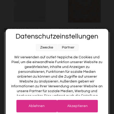
In- & Outdoor Teppich Creme
Esprit Kurzflorteppich Braun
Beige "Bacalar" WECONhome
Beige "Vintage Soul"
Datenschutzeinstellungen
Melde dich jetzt für unseren Newsletter an und sichere dir
WECONHOME
ESPRIT
€99,00
Ab €49,00
51% gespart
Ab €119,00
Zwecke
Partner
10% RABATT AUF DEINE
ERSTE BESTELLUNG! 😍
Wir verwenden auf outlet-teppiche.de Cookies und
Pixel, um die einwandfreie Funktion unserer Website zu
EMAIL
gewährleisten, Inhalte und Anzeigen zu
personalisieren, Funktionen für soziale Medien
anbieten zu können und die Zugriffe auf unserer
VORNAME
Website zu analysieren. Außerdem geben wir
Informationen zu Ihrer Verwendung unserer Website an
unsere Partner für soziale Medien, Werbung und
Analysen weiter. Dies umfasst auch die Erstellung
Deine Privatsphäre ist uns wichtig. Deine Daten werden sicher gespeichert und gemäß unserer
pseudonymer Nutzungsprofile. Unsere Partner (Google
Datenschutzrichtlinie
verwendet.
Der Willkommensrabatt ist nur einmal pro Kunde gültig – auch bei
Advertising Products Facebook Shopify) führen diese
erneuter Anmeldung wird kein weiterer Code vergeben.
Ablehnen
Akzeptieren
Esprit Kurzflorteppich Sand
Esprit Kurzflorteppich Beige
Informationen möglicherweise mit weiteren Daten
Beige "Soft Vintage"
Grau "Raymond"