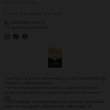
SERVICE & HILFE
DIE BELIEBTESTEN TEPPICHE
+49 (0) 33986 50 04 25
Schreib uns eine E-Mail
Instagram
Facebook
Pinterest
* Alle Preise inkl. gesetzl. Mehrwertsteuer und inkl. Versandkosten (bei
Versand innerhalb Deutschlands).
** Gilt für Lieferungen nach Deutschland. Lieferzeiten für andere
Länder und Informationen zur Berechnung des Liefertermins siehe
hier.
OUTLET Teppiche - Der Markenteppich-Sale · Betreiber: WECONhome
GmbH · Am Hünengrab 5 · 16928 Pritzwalk / Falkenhagen · DE