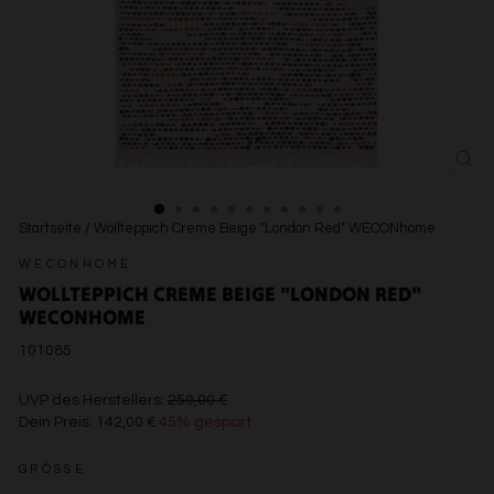
SCH
ESC
Startseite
/
Wollteppich Creme Beige "London Red" WECONhome
WECONHOME
WOLLTEPPICH CREME BEIGE "LONDON RED"
WECONHOME
101085
€259,00
UVP des Herstellers:
259,00 €
Dein Preis:
142,00 €
45% gespart
€142,00
GRÖSSE