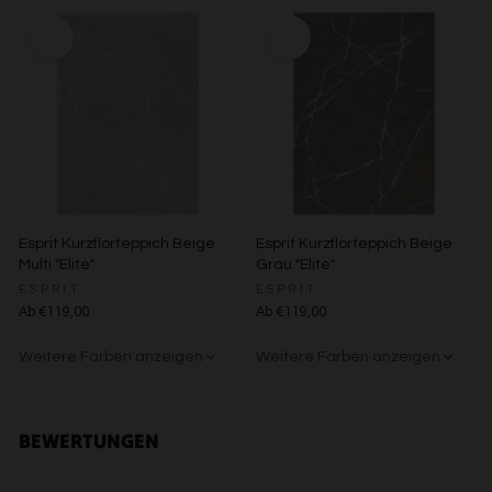
Entwicklung und Verbesserung der Angebote
Beige/Grau
Grün/Blau/Grau
Braun/Bunt
Verwendung reduzierter Daten zur Auswahl von Inhalten
Besondere Features:
Verwendung genauer Standortdaten
Endgeräteeigenschaften zur Identifikation aktiv abfragen
Esprit Kurzflorteppich Beige
Esprit Kurzflorteppich Beige
Multi "Elite"
Grau "Elite"
ESPRIT
ESPRIT
Ab €119,00
Ab €119,00
Weitere Farben anzeigen
Weitere Farben anzeigen
Beige/Grau
Beige/Bunt
BEWERTUNGEN