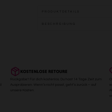
PRODUKTDETAILS
BESCHREIBUNG
KOSTENLOSE RETOURE
Rückgabe? Für dich kostenlos. Du hast 14 Tage Zeit zum
O
d
Ausprobieren. Wenn’s nicht passt, geht’s zurück – auf
w
unsere Kosten.
A
v