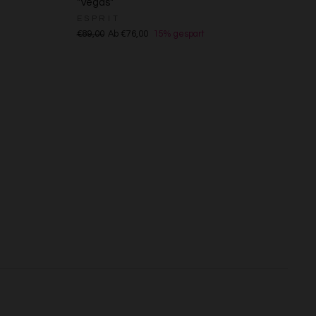
"Vegas"
ESPRIT
s
€89,00
Ab €76,00
15% gespart