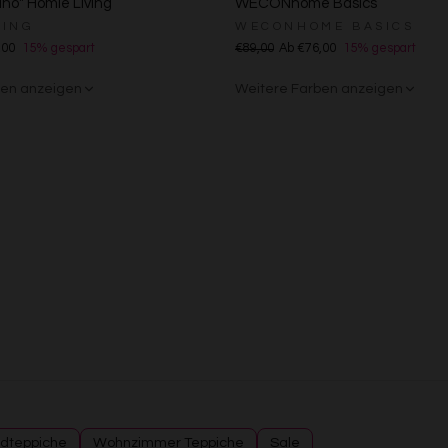
no" Homie Living
WECONhome Basics
Messung der Performance von Inhalten
VING
WECONHOME BASICS
Analyse von Zielgruppen durch Statistiken oder Kombinationen von Daten au
verschiedenen Quellen
,00
15% gespart
€89,00
Ab €76,00
15% gespart
Entwicklung und Verbesserung der Angebote
Verwendung reduzierter Daten zur Auswahl von Inhalten
ben anzeigen
Weitere Farben anzeigen
Besondere Features:
ge
/Weiß
n
Grün
Rot
Gelb
Sand/Beige
Creme/Weiß
Grün
Grün
Rot
Verwendung genauer Standortdaten
Endgeräteeigenschaften zur Identifikation aktiv abfragen
dteppiche
Wohnzimmer Teppiche
Sale