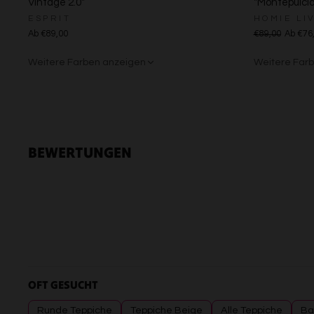
Vintage 2.0"
"Montepulcia
ESPRIT
HOMIE LI
Ab €89,00
€89,00
Ab €76
Weitere Farben anzeigen
Weitere Far
Creme
Gelb
Sand/Bei
Creme
Grü
BEWERTUNGEN
OFT GESUCHT
Runde Teppiche
Teppiche Beige
Alle Teppiche
Ba