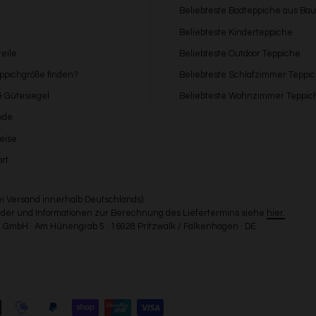
Beliebteste Badteppiche aus Ba
Beliebteste Kinderteppiche
eile
Beliebteste Outdoor Teppiche
eppichgröße finden?
Beliebteste Schlafzimmer Teppi
 & Gütesiegel
Beliebteste Wohnzimmer Teppic
nde
eise
rt
bei Versand innerhalb Deutschlands).
Länder und Informationen zur Berechnung des Liefertermins siehe
hier.
GmbH · Am Hünengrab 5 · 16928 Pritzwalk / Falkenhagen · DE