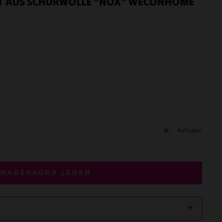
T AUS SCHURWOLLE "NOX" WECONHOME
Auf Lager
 WARENKORB LEGEN
▲