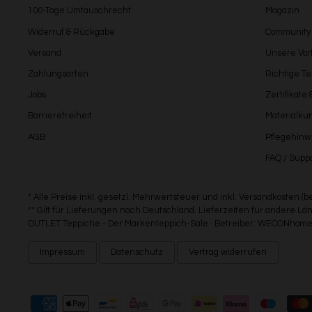
100-Tage Umtauschrecht
Magazin
Widerruf & Rückgabe
Community
Versand
Unsere Vort
Zahlungsarten
Richtige T
Jobs
Zertifikate
Barrierefreiheit
Materialku
AGB
Pflegehinw
FAQ / Suppo
* Alle Preise inkl. gesetzl. Mehrwertsteuer und inkl. Versandkosten (
** Gilt für Lieferungen nach Deutschland. Lieferzeiten für andere 
OUTLET Teppiche - Der Markenteppich-Sale · Betreiber: WECONhome 
Impressum
Datenschutz
Vertrag widerrufen