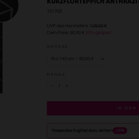
KURZFLORTEPPICH ANTHRAZI
101705
€129,00
UVP des Herstellers:
129,00 €
Dein Preis:
90,00 €
30% gespart
€90,00
GRÖSSE
MENGE
−
+
IN DEN
Passendes RugPad dazu sichern
−20%