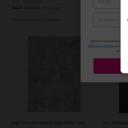
WECONHOME
Ab €119,00
€89,00
Ab €76,00
15% gespart
Weitere Far
VORNAME
Weitere Farben anzeigen
Beige/Bunt
Grau/Grün
Deine Privatsphäre ist uns
Datenschutzrichtlinie
verwen
erneute
Esprit Kurzflorteppich Grau Silber "Feel
Kurzflortepp