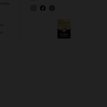
umwolle
Instagram
Facebook
Pinterest
che
he