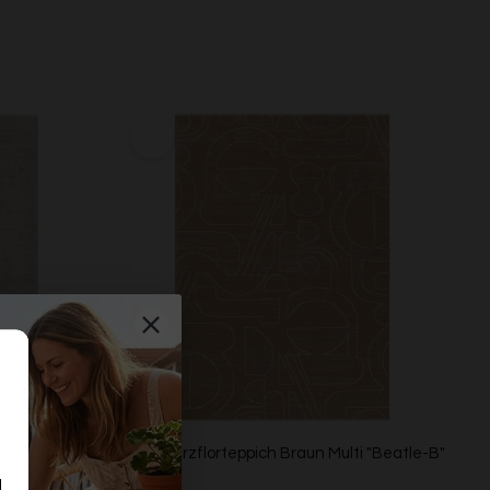
ti "Beatle-B"
Esprit Kurzflorteppich Braun Multi "Beatle-B"
ESPRIT
d