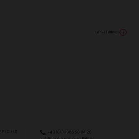
GPSR Hinweis
i
PPICHE
+49 (0) 33986 50 04 25
Schreib uns eine E-Mail