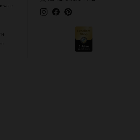
umwolle
Instagram
Facebook
Pinterest
che
he