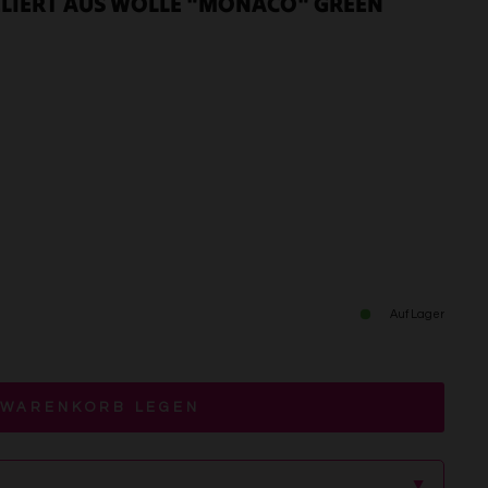
ELIERT AUS WOLLE "MONACO" GREEN
Auf Lager
 WARENKORB LEGEN
▲