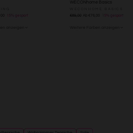
WECONhome Basics
Messung der Performance von Inhalten
Analyse von Zielgruppen durch Statistiken oder Kombinationen von Daten au
VING
WECONHOME BASICS
verschiedenen Quellen
,00
15% gespart
€89,00
Ab €76,00
15% gespart
Entwicklung und Verbesserung der Angebote
Verwendung reduzierter Daten zur Auswahl von Inhalten
ben anzeigen
Weitere Farben anzeigen
Besondere Features:
rau
Beige
me/Weiß
Grün
Grün
Anthrazit/Grau
Gelb
Sand/Beige
Creme/Weiß
Grün
Grün
Verwendung genauer Standortdaten
Endgeräteeigenschaften zur Identifikation aktiv abfragen
dteppiche
Wohnzimmer Teppiche
Sale