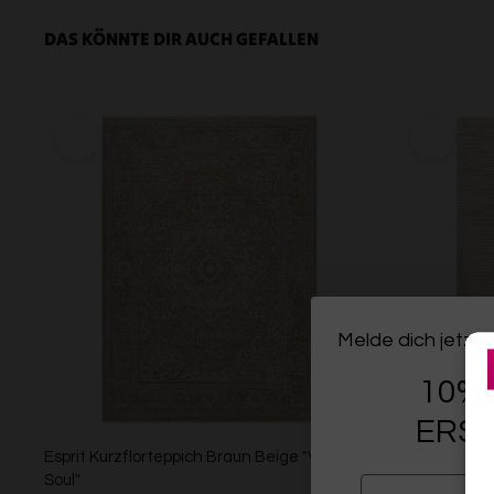
DAS KÖNNTE DIR AUCH GEFALLEN
Melde dich jetzt 
10% 
ERST
Esprit Kurzflorteppich Braun Beige "Vintage
Esprit Kurzfl
Soul"
"Raymond"
EMAIL