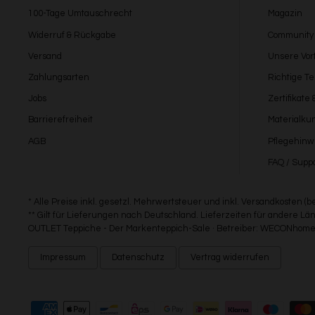
100-Tage Umtauschrecht
Magazin
Widerruf & Rückgabe
Community
Versand
Unsere Vort
Zahlungsarten
Richtige T
Jobs
Zertifikate
Barrierefreiheit
Materialku
AGB
Pflegehinw
FAQ / Suppo
* Alle Preise inkl. gesetzl. Mehrwertsteuer und inkl. Versandkosten (
** Gilt für Lieferungen nach Deutschland. Lieferzeiten für andere 
OUTLET Teppiche - Der Markenteppich-Sale · Betreiber: WECONhome 
Impressum
Datenschutz
Vertrag widerrufen