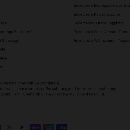
Beliebteste Badteppiche aus Ba
Beliebteste Kinderteppiche
eile
Beliebteste Outdoor Teppiche
eppichgröße finden?
Beliebteste Schlafzimmer Teppi
 & Gütesiegel
Beliebteste Wohnzimmer Teppic
nde
eise
rt
bei Versand innerhalb Deutschlands).
Länder und Informationen zur Berechnung des Liefertermins siehe
hier.
GmbH · Am Hünengrab 5 · 16928 Pritzwalk / Falkenhagen · DE