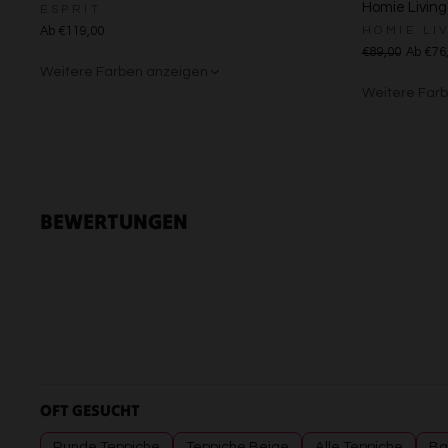
Homie Living
ESPRIT
HOMIE LI
Ab €119,00
€89,00
Ab €76
Weitere Farben anzeigen
Weitere Far
Beige/Grau
Anthrazit/G
Gelb
Sand/
Cre
BEWERTUNGEN
OFT GESUCHT
Runde Teppiche
Teppiche Beige
Alle Teppiche
Ba