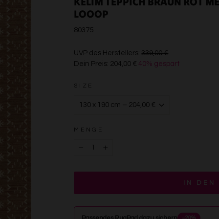
KELIM TEPPICH BRAUN ROT M
LOOOP
80375
€339,00
UVP des Herstellers:
339,00 €
Dein Preis:
204,00 €
40% gespart
€204,00
SIZE
MENGE
−
+
IN DEN
Passendes RugPad dazu sichern
−20%