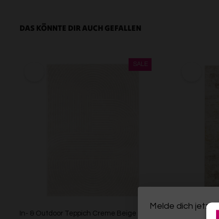
DAS KÖNNTE DIR AUCH GEFALLEN
Melde dich jetzt 
In- & Outdoor Teppich Creme Beige
Esprit Kurzf