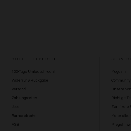
OUTLET TEPPICHE
SERVIC
100-Tage Umtauschrecht
Magazin
Widerruf & Rückgabe
Community
Versand
Unsere Vort
Zahlungsarten
Richtige T
Jobs
Zertifikate
Barrierefreiheit
Materialku
AGB
Pflegehinw