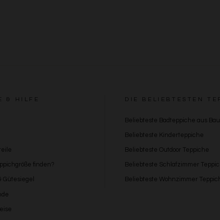
E & HILFE
DIE BELIEBTESTEN TE
Beliebteste Badteppiche aus Ba
Beliebteste Kinderteppiche
eile
Beliebteste Outdoor Teppiche
eppichgröße finden?
Beliebteste Schlafzimmer Teppi
 & Gütesiegel
Beliebteste Wohnzimmer Teppic
nde
eise