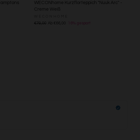
"Hamptons
WECONhome Kurzflorteppich "Nuuk Arc" -
Creme Weiß
WECONHOME
€79,00
Ab €66,00
16% gespart
s