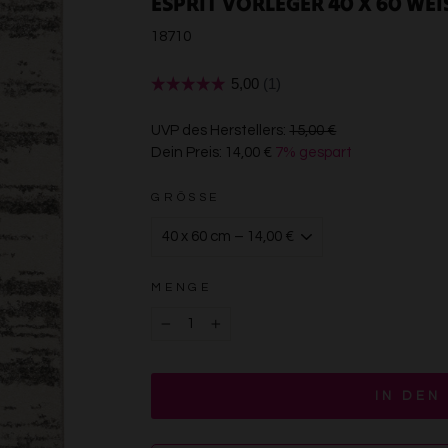
ESPRIT VORLEGER 40 X 60 WEI
18710
€15,00
UVP des Herstellers:
15,00 €
Dein Preis:
14,00 €
7% gespart
€14,00
GRÖSSE
MENGE
−
+
IN DEN