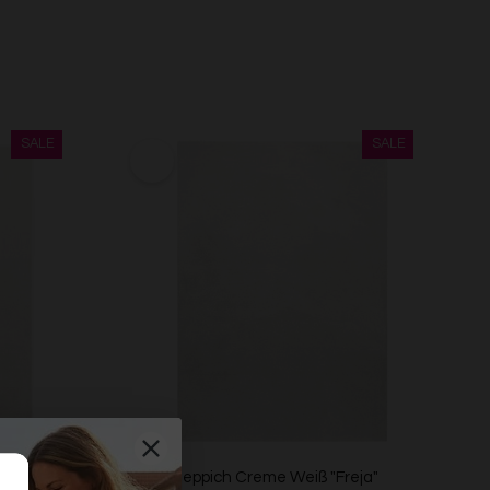
Kurzflorteppich Creme Weiß "Freja"