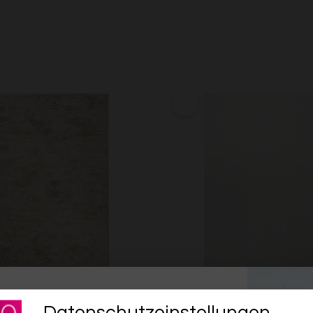
für unseren Newsletter an und sichere dir
lorteppich Creme Gold "Feel
Kurzflorteppich Creme Weiß
Datenschutzeinstellungen