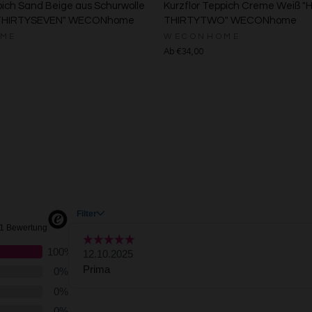
pich Sand Beige aus Schurwolle
Kurzflor Teppich Creme Weiß 
Verwendung reduzierter Daten zur Auswahl von Werbeanzeigen
 THIRTYSEVEN" WECONhome
THIRTYTWO" WECONhome
Erstellung von Profilen für personalisierte Werbung
Verwendung von Profilen zur Auswahl personalisierter Werbung
ME
WECONHOME
Erstellung von Profilen zur Personalisierung von Inhalten
Ab €34,00
Verwendung von Profilen zur Auswahl personalisierter Inhalte
Messung der Werbeleistung
Messung der Performance von Inhalten
Analyse von Zielgruppen durch Statistiken oder Kombinationen von Daten au
verschiedenen Quellen
Entwicklung und Verbesserung der Angebote
Verwendung reduzierter Daten zur Auswahl von Inhalten
Besondere Features:
Verwendung genauer Standortdaten
Endgeräteeigenschaften zur Identifikation aktiv abfragen