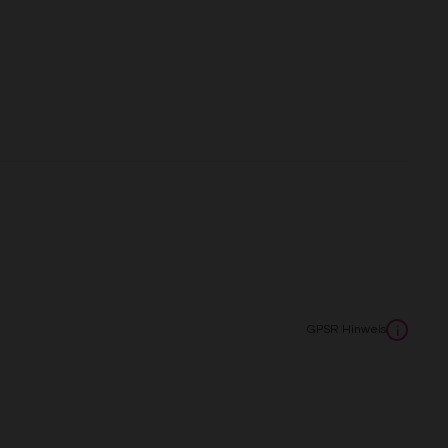
GPSR Hinweis
i