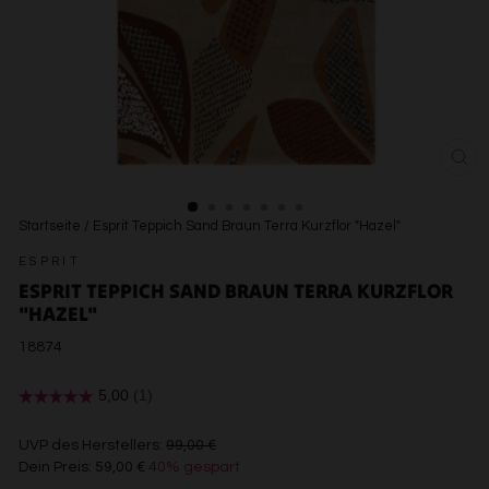
SCH
ESC
Startseite
/
Esprit Teppich Sand Braun Terra Kurzflor "Hazel"
ESPRIT
ESPRIT TEPPICH SAND BRAUN TERRA KURZFLOR
"HAZEL"
18874
€99,00
UVP des Herstellers:
99,00 €
Dein Preis:
59,00 €
40% gespart
€59,00