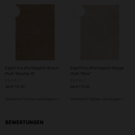
Verwendung von Profilen zur Auswahl personalisierter
Beige/Grau
Grün/Blau/Grau
Braun/Bunt
Werbung
Erstellung von Profilen zur Personalisierung von Inhalten
Verwendung von Profilen zur Auswahl personalisierter
Inhalte
Messung der Werbeleistung
Messung der Performance von Inhalten
Analyse von Zielgruppen durch Statistiken oder
Kombinationen von Daten aus verschiedenen Quellen
Entwicklung und Verbesserung der Angebote
Verwendung reduzierter Daten zur Auswahl von Inhalten
Besondere Features:
Esprit Kurzflorteppich Braun
Esprit Kurzflorteppich Beige
Verwendung genauer Standortdaten
Multi "Beatle-B"
Multi "Elite"
Endgeräteeigenschaften zur Identifikation aktiv abfragen
ESPRIT
ESPRIT
Ab €119,00
Ab €119,00
Weitere Farben anzeigen
Weitere Farben anzeigen
Beige/Bunt
Grün/Blau/Grau
Beige/Grau
BEWERTUNGEN