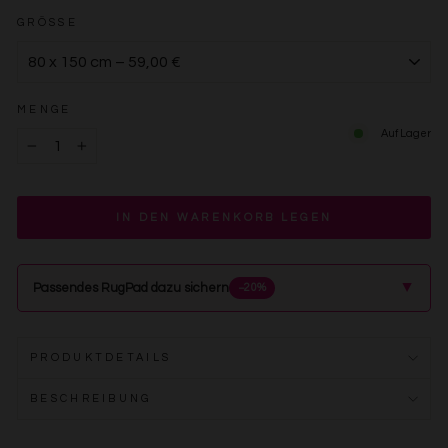
GRÖSSE
MENGE
Auf Lager
−
+
IN DEN WARENKORB LEGEN
▲
Passendes RugPad dazu sichern
−20%
PRODUKTDETAILS
BESCHREIBUNG