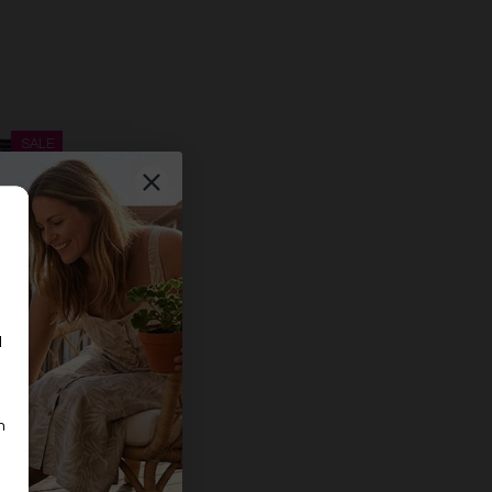
d
n
n
ter