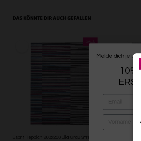
DAS KÖNNTE DIR AUCH GEFALLEN
Melde dich jetzt 
10% 
ERST
EMAIL
VORNAME
Esprit Teppich 200x200 Lila Grau Streifen
Esprit Teppi