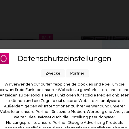
für unseren Newsletter an und sichere dir
Datenschutzeinstellungen
RABATT AUF DEINE
E BESTELLUNG! 😍
Zwecke
Partner
Wir verwenden auf outlet-teppiche.de Cookies und Pixel, um die
einwandfreie Funktion unserer Website zu gewährleisten, Inhalte un
Anzeigen zu personalisieren, Funktionen für soziale Medien anbiete
zu können und die Zugriffe auf unserer Website zu analysieren.
Außerdem geben wir Informationen zu Ihrer Verwendung unserer
Website an unsere Partner für soziale Medien, Werbung und Analyse
weiter. Dies umfasst auch die Erstellung pseudonymer
Nutzungsprofile. Unsere Partner (Google Advertising Products
ch 170x240 Lila Grau Schwarz
Esprit Teppich 170x240 Lila Mus
Facebook Shopify) führen diese Informationen möglicherweise mit