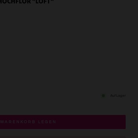
 HOCHFLOR "LOFT"
Auf Lager
 WARENKORB LEGEN