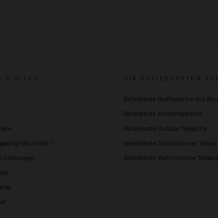
E & HILFE
DIE BELIEBTESTEN TE
Beliebteste Badteppiche aus Ba
Beliebteste Kinderteppiche
eile
Beliebteste Outdoor Teppiche
eppichgröße finden?
Beliebteste Schlafzimmer Teppi
 & Gütesiegel
Beliebteste Wohnzimmer Teppic
nde
eise
rt