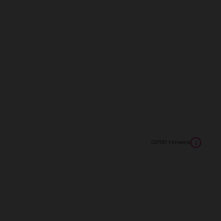
GPSR Hinweis
i