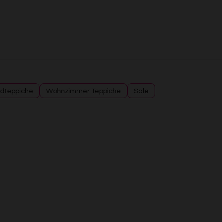
Verwendung genauer Standortdaten
Endgeräteeigenschaften zur Identifikation aktiv abfragen
dteppiche
Wohnzimmer Teppiche
Sale