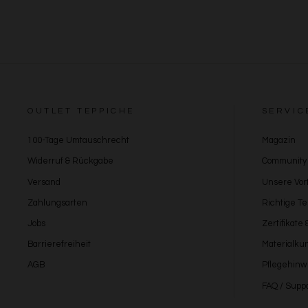
OUTLET TEPPICHE
SERVIC
100-Tage Umtauschrecht
Magazin
Widerruf & Rückgabe
Community
Versand
Unsere Vort
Zahlungsarten
Richtige T
Jobs
Zertifikate
Barrierefreiheit
Materialku
AGB
Pflegehinw
FAQ / Suppo