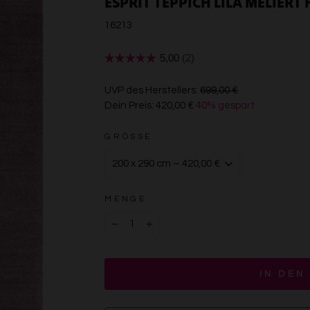
ESPRIT TEPPICH LILA MELIERT
16213
€699,00
UVP des Herstellers:
699,00 €
Dein Preis:
420,00 €
40% gespart
€420,00
GRÖSSE
MENGE
−
+
IN DEN