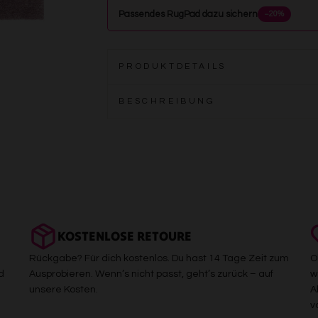
Passendes RugPad dazu sichern
−20%
PRODUKTDETAILS
BESCHREIBUNG
KOSTENLOSE RETOURE
Rückgabe? Für dich kostenlos. Du hast 14 Tage Zeit zum
O
d
Ausprobieren. Wenn’s nicht passt, geht’s zurück – auf
w
unsere Kosten.
A
v