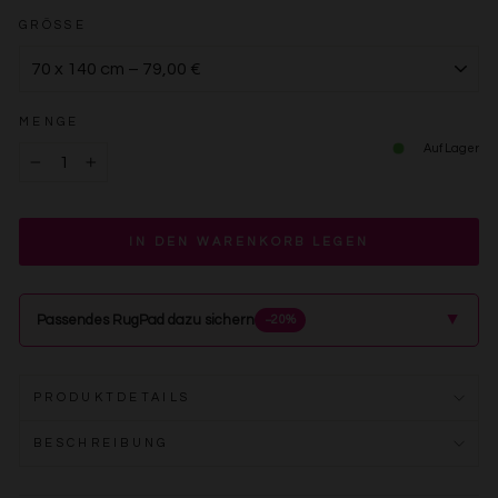
GRÖSSE
MENGE
Auf Lager
−
+
IN DEN WARENKORB LEGEN
▲
Passendes RugPad dazu sichern
−20%
PRODUKTDETAILS
BESCHREIBUNG