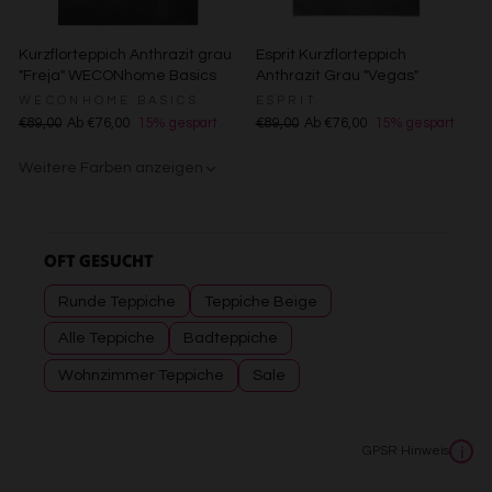
Kurzflorteppich Anthrazit grau
Esprit Kurzflorteppich
"Freja" WECONhome Basics
Anthrazit Grau "Vegas"
WECONHOME BASICS
ESPRIT
€89,00
Ab €76,00
15% gespart
€89,00
Ab €76,00
15% gespart
Weitere Farben anzeigen
Gelb
Sand/Beige
Creme/Weiß
Grün
Grün
Rot
OFT GESUCHT
Runde Teppiche
Teppiche Beige
Alle Teppiche
Badteppiche
Wohnzimmer Teppiche
Sale
GPSR Hinweis
i