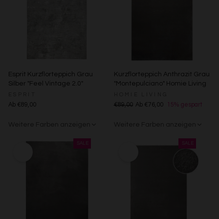
Esprit Kurzflorteppich Grau
Kurzflorteppich Anthrazit Grau
Silber "Feel Vintage 2.0"
"Montepulciano" Homie Living
ESPRIT
HOMIE LIVING
Ab €89,00
€89,00
Ab €76,00
15% gespart
Weitere Farben anzeigen
Weitere Farben anzeigen
Creme
Gelb
Sand/Beige
Creme/Weiß
Grün
Grün
Rot