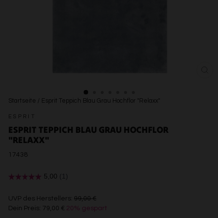
SCH
ESC
Startseite
/
Esprit Teppich Blau Grau Hochflor "Relaxx"
ESPRIT
ESPRIT TEPPICH BLAU GRAU HOCHFLOR
"RELAXX"
17438
€99,00
UVP des Herstellers:
99,00 €
Dein Preis:
79,00 €
20% gespart
€79,00