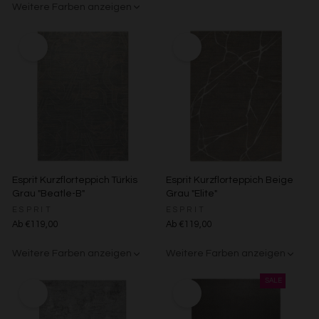
Beige/Bunt
Weitere Farben anzeigen
Zwecke der Datenverarbeitung durch unsere Partner:
Grau/Grün
Speichern von oder Zugriff auf Informationen auf einem
Endgerät
Verwendung reduzierter Daten zur Auswahl von
Werbeanzeigen
Erstellung von Profilen für personalisierte Werbung
Verwendung von Profilen zur Auswahl personalisierter
Werbung
Erstellung von Profilen zur Personalisierung von Inhalten
Verwendung von Profilen zur Auswahl personalisierter
Inhalte
Messung der Werbeleistung
Esprit Kurzflorteppich Türkis
Esprit Kurzflorteppich Beige
Messung der Performance von Inhalten
Grau "Beatle-B"
Grau "Elite"
Analyse von Zielgruppen durch Statistiken oder
Kombinationen von Daten aus verschiedenen Quellen
ESPRIT
ESPRIT
Entwicklung und Verbesserung der Angebote
Ab €119,00
Ab €119,00
Verwendung reduzierter Daten zur Auswahl von Inhalten
Weitere Farben anzeigen
Weitere Farben anzeigen
Besondere Features:
Verwendung genauer Standortdaten
Beige/Bunt
Braun/Bunt
Beige/Bunt
Endgeräteeigenschaften zur Identifikation aktiv abfragen