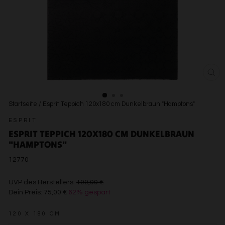
SCH
ESC
Startseite
/
Esprit Teppich 120x180 cm Dunkelbraun "Hamptons"
ESPRIT
ESPRIT TEPPICH 120X180 CM DUNKELBRAUN
"HAMPTONS"
12770
€199,00
UVP des Herstellers:
199,00 €
Dein Preis:
75,00 €
62% gespart
€75,00
120 X 180 CM