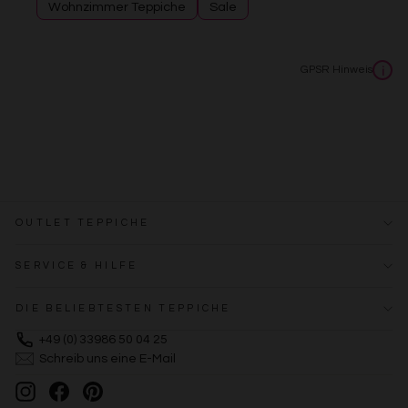
Wohnzimmer Teppiche
Sale
Erstellung von Profilen zur Personalisierung von Inhalten
Verwendung von Profilen zur Auswahl personalisierter
Inhalte
Messung der Werbeleistung
GPSR Hinweis
i
Messung der Performance von Inhalten
Analyse von Zielgruppen durch Statistiken oder
Kombinationen von Daten aus verschiedenen Quellen
Entwicklung und Verbesserung der Angebote
Verwendung reduzierter Daten zur Auswahl von Inhalten
Besondere Features:
Verwendung genauer Standortdaten
Endgeräteeigenschaften zur Identifikation aktiv abfragen
OUTLET TEPPICHE
SERVICE & HILFE
DIE BELIEBTESTEN TEPPICHE
+49 (0) 33986 50 04 25
Schreib uns eine E-Mail
Instagram
Facebook
Pinterest