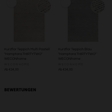
Verwendung reduzierter Daten zur Auswahl von Inhalten
Besondere Features:
Verwendung genauer Standortdaten
Endgeräteeigenschaften zur Identifikation aktiv abfragen
Kurzflor Teppich Multi Pastell
Kurzflor Teppich Blau
"Hamptons THIRTYTWO"
"Hamptons THIRTYTWO"
WECONhome
WECONhome
WECONHOME
WECONHOME
Ab €34,00
Ab €34,00
BEWERTUNGEN