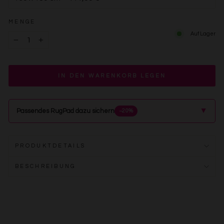
MENGE
Auf Lager
−
+
IN DEN WARENKORB LEGEN
▲
Passendes RugPad dazu sichern
−20%
PRODUKTDETAILS
BESCHREIBUNG