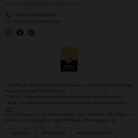
DIE BELIEBTESTEN TEPPICHE
+49 (0) 33986 50 04 25
Schreib uns eine E-Mail
Instagram
Facebook
Pinterest
* Alle Preise inkl. gesetzl. Mehrwertsteuer und inkl. Versandkosten (bei
Versand innerhalb Deutschlands).
** Gilt für Lieferungen nach Deutschland. Lieferzeiten für andere
Länder und Informationen zur Berechnung des Liefertermins siehe
hier.
OUTLET Teppiche - Der Markenteppich-Sale · Betreiber: WECONhome
GmbH · Am Hünengrab 5 · 16928 Pritzwalk / Falkenhagen · DE
Impressum
Datenschutz
Vertrag widerrufen