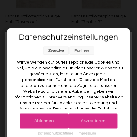
Esprit Kurzflorteppich Beige
Esprit Kurzflorteppich Beige
Multi "Raymond"
Multi "Beatle-B"
ESPRIT
ESPRIT
Datenschutzeinstellungen
Ab €119,00
Ab €119,00
Melde dich jetzt für unseren Newsletter an und sichere dir
Weitere Farben anzeigen
Weitere Farben anzeigen
Zwecke
Partner
10% RABATT AUF DEINE
Beige/Grau
Grün/Blau/Grau
Braun/Bunt
ERSTE BESTELLUNG! 😍
Wir verwenden auf outlet-teppiche.de Cookies und
Pixel, um die einwandfreie Funktion unserer Website zu
EMAIL
gewährleisten, Inhalte und Anzeigen zu
personalisieren, Funktionen für soziale Medien
anbieten zu können und die Zugriffe auf unserer
VORNAME
Website zu analysieren. Außerdem geben wir
Informationen zu Ihrer Verwendung unserer Website an
unsere Partner für soziale Medien, Werbung und
Analysen weiter. Dies umfasst auch die Erstellung
Deine Privatsphäre ist uns wichtig. Deine Daten werden sicher gespeichert und gemäß unserer
pseudonymer Nutzungsprofile. Unsere Partner (Google
Datenschutzrichtlinie
verwendet.
Der Willkommensrabatt ist nur einmal pro Kunde gültig – auch bei
Advertising Products Facebook Shopify) führen diese
erneuter Anmeldung wird kein weiterer Code vergeben.
Ablehnen
Akzeptieren
Esprit Kurzflorteppich Türkis
Esprit Kurzflorteppich Braun
Informationen möglicherweise mit weiteren Daten
Grau "Beatle-B"
Multi "Beatle-B"
zusammen, die Sie ihnen bereitgestellt haben (bspw.
JETZT ANMELDEN
Datenschutzrichtlinie
Impressum
ESPRIT
ESPRIT