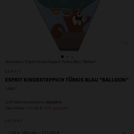
SCH
ESC
Startseite
/
Esprit Kinderteppich Türkis Blau "Balloon"
ESPRIT
ESPRIT KINDERTEPPICH TÜRKIS BLAU "BALLOON"
14941
€369,00
UVP des Herstellers:
369,00 €
Dein Preis:
111,00 €
70% gespart
€111,00
GRÖSSE