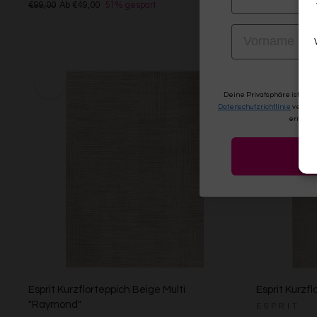
€99,00
Ab €49,00
51% gespart
Ab €119,00
VORNAME
Deine Privatsphäre ist uns
Datenschutzrichtlinie
verwen
erneute
Esprit Kurzflorteppich Beige Multi
Esprit Kurzfl
"Raymond"
ESPRIT