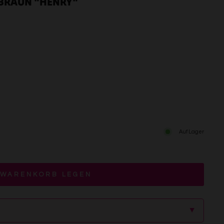
 BRAUN "HENRY"
Auf Lager
 WARENKORB LEGEN
▲