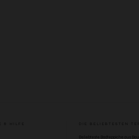
E & HILFE
DIE BELIEBTESTEN TE
Beliebteste Badteppiche aus Ba