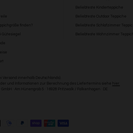
Beliebteste Kinderteppiche
eile
Beliebteste Outdoor Teppiche
eppichgröße finden?
Beliebteste Schlafzimmer Teppi
 & Gütesiegel
Beliebteste Wohnzimmer Teppic
nde
eise
rt
bei Versand innerhalb Deutschlands).
Länder und Informationen zur Berechnung des Liefertermins siehe
hier.
GmbH · Am Hünengrab 5 · 16928 Pritzwalk / Falkenhagen · DE