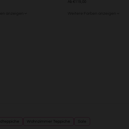
Ab €119,00
Analyse von Zielgruppen durch Statistiken oder Kombinationen von Daten au
verschiedenen Quellen
ben anzeigen
Weitere Farben anzeigen
Entwicklung und Verbesserung der Angebote
Verwendung reduzierter Daten zur Auswahl von Inhalten
rau
nt
Beige/Bunt
Grün/Blau/Grau
Besondere Features:
Verwendung genauer Standortdaten
Endgeräteeigenschaften zur Identifikation aktiv abfragen
dteppiche
Wohnzimmer Teppiche
Sale