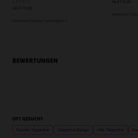
ESPRIT
Ab €119,00
Ab €119,00
Weitere Far
Weitere Farben anzeigen
Grün/Blau/G
Braun/Bu
Beige/Grau
BEWERTUNGEN
OFT GESUCHT
Runde Teppiche
Teppiche Beige
Alle Teppiche
Ba