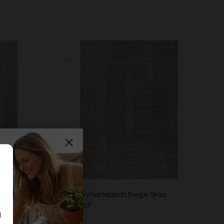
ge "Soft
Esprit Kurzflorteppich Beige Grau
"Raymond"
d
ESPRIT