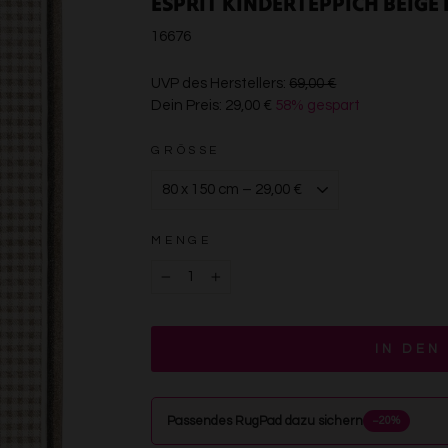
ESPRIT KINDERTEPPICH BEIGE
16676
€69,00
UVP des Herstellers:
69,00 €
Dein Preis:
29,00 €
58% gespart
€29,00
GRÖSSE
MENGE
−
+
IN DEN
Passendes RugPad dazu sichern
−20%