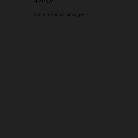
Ab €119,00
s
Weitere Farben anzeigen
Beige/Grau