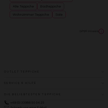
Alle Teppiche
Badteppiche
Wohnzimmer Teppiche
Sale
GPSR Hinweis
i
OUTLET TEPPICHE
SERVICE & HILFE
DIE BELIEBTESTEN TEPPICHE
+49 (0) 33986 50 04 25
Schreib uns eine E-Mail