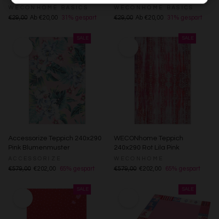
haben (bspw. Nutzungsdaten anderer Geräte). Ihre
WECONHOME BASICS
WECONHOME BASICS
Einwilligung zur Nutzung von Cookies und Pixeln können
€29,00
Ab €20,00
31% gespart
€29,00
Ab €20,00
31% gespart
Sie jederzeit widerrufen, indem Sie auf den
Datenschutz-Button links unten klicken und dort die
entsprechenden Anpassungen vornehmen.
Zwecke der Datenverarbeitung durch unsere Partner:
Speichern von oder Zugriff auf Informationen auf einem
Endgerät
Verwendung reduzierter Daten zur Auswahl von
Werbeanzeigen
Erstellung von Profilen für personalisierte Werbung
Verwendung von Profilen zur Auswahl personalisierter
Werbung
Erstellung von Profilen zur Personalisierung von Inhalten
Accessorize Teppich 240x290
WECONhome Teppich
Verwendung von Profilen zur Auswahl personalisierter
Pink Blumenmuster
240x290 Rot Lila Pink
Inhalte
Messung der Werbeleistung
ACCESSORIZE
WECONHOME
Messung der Performance von Inhalten
€579,00
€202,00
65% gespart
€579,00
€202,00
65% gespart
Analyse von Zielgruppen durch Statistiken oder
Kombinationen von Daten aus verschiedenen Quellen
Entwicklung und Verbesserung der Angebote
Verwendung reduzierter Daten zur Auswahl von Inhalten
Besondere Features: