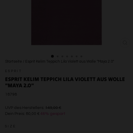
SCH
ESC
Startseite
/
Esprit Kelim Teppich Lila Violett aus Wolle "Maya 2.0"
ESPRIT
ESPRIT KELIM TEPPICH LILA VIOLETT AUS WOLLE
"MAYA 2.0"
18798
€149,00
UVP des Herstellers:
149,00 €
Dein Preis:
80,00 €
46% gespart
€80,00
SIZE