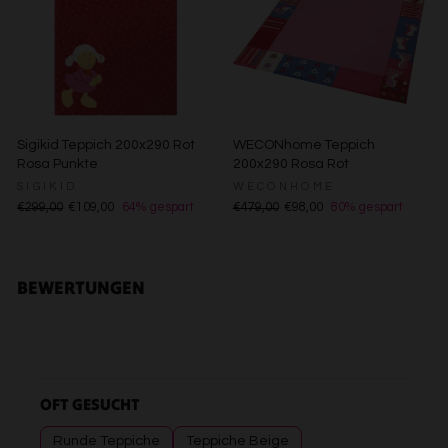
Verwendung genauer Standortdaten
Endgeräteeigenschaften zur Identifikation aktiv abfragen
Sigikid Teppich 200x290 Rot
WECONhome Teppich
Rosa Punkte
200x290 Rosa Rot
SIGIKID
WECONHOME
€299,00
€109,00
64% gespart
€479,00
€98,00
80% gespart
BEWERTUNGEN
OFT GESUCHT
Runde Teppiche
Teppiche Beige