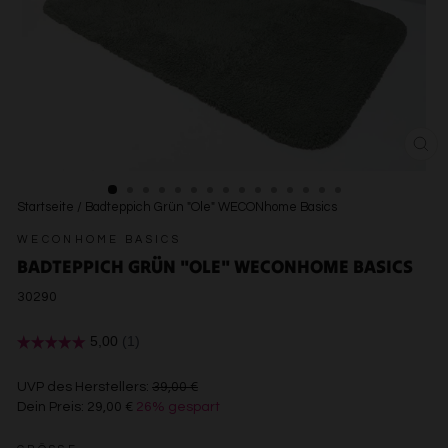
SCH
ESC
Startseite
/
Badteppich Grün "Ole" WECONhome Basics
WECONHOME BASICS
BADTEPPICH GRÜN "OLE" WECONHOME BASICS
30290
€39,00
UVP des Herstellers:
39,00 €
Dein Preis:
29,00 €
26% gespart
€29,00