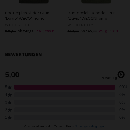
Analyse von Zielgruppen durch Statistiken oder
Kombinationen von Daten aus verschiedenen Quellen
Badteppich Kiefer Grün
Badteppich Reseda Grün
Entwicklung und Verbesserung der Angebote
"Davie" WECONhome
"Davie" WECONhome
Verwendung reduzierter Daten zur Auswahl von Inhalten
WECONHOME
WECONHOME
Besondere Features:
€49,00
Ab €45,00
8% gespart
€49,00
Ab €45,00
8% gespart
Verwendung genauer Standortdaten
Endgeräteeigenschaften zur Identifikation aktiv abfragen
BEWERTUNGEN