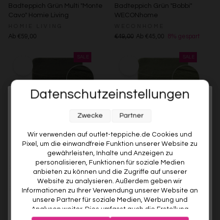
Badteppich Grün Multi "Monte
Badteppich Grün "Bobbi"
Cavo" Homie Living
WECONhome
HOMIE LIVING
WECONHOME
Ab €59,00
€49,00
Ab €45,00
8% gespart
Datenschutzeinstellungen
Melde dich jetzt für unseren Newsletter an und sichere dir
Zwecke
Partner
10% RABATT AUF DEINE
ERSTE BESTELLUNG! 😍
Wir verwenden auf outlet-teppiche.de Cookies und
Pixel, um die einwandfreie Funktion unserer Website zu
EMAIL
gewährleisten, Inhalte und Anzeigen zu
Badteppich Kiefer Grün "Marc"
Badteppich Reseda Grün
personalisieren, Funktionen für soziale Medien
WECONhome
"Marc" WECONhome
anbieten zu können und die Zugriffe auf unserer
VORNAME
WECONHOME
WECONHOME
Website zu analysieren. Außerdem geben wir
€49,00
Ab €45,00
8% gespart
€49,00
Ab €45,00
8% gespart
Informationen zu Ihrer Verwendung unserer Website an
unsere Partner für soziale Medien, Werbung und
Analysen weiter. Dies umfasst auch die Erstellung
Deine Privatsphäre ist uns wichtig. Deine Daten werden sicher gespeichert und gemäß unserer
pseudonymer Nutzungsprofile. Unsere Partner (Google