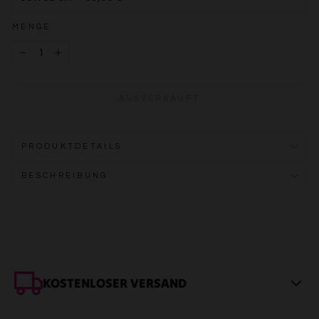
MENGE
−
+
AUSVERKAUFT
PRODUKTDETAILS
BESCHREIBUNG
KOSTENLOSER VERSAND
Innerhalb DE: In 2–4 Werktagen bei dir. Sicher verpackt, meist