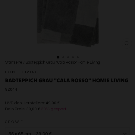
SCH
ESC
Startseite
/
Badteppich Grau "Cala Rosso" Homie Living
HOMIE LIVING
BADTEPPICH GRAU "CALA ROSSO" HOMIE LIVING
92044
€49,00
UVP des Herstellers:
49,00 €
Dein Preis:
39,00 €
20% gespart
€39,00
GRÖSSE