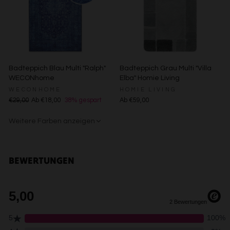
Speichern von oder Zugriff auf Informationen auf einem
Endgerät
Verwendung reduzierter Daten zur Auswahl von
Werbeanzeigen
Erstellung von Profilen für personalisierte Werbung
Verwendung von Profilen zur Auswahl personalisierter
Werbung
Badteppich Blau Multi "Ralph"
Badteppich Grau Multi "Villa
Erstellung von Profilen zur Personalisierung von Inhalten
WECONhome
Elba" Homie Living
Verwendung von Profilen zur Auswahl personalisierter
Inhalte
WECONHOME
HOMIE LIVING
Messung der Werbeleistung
€29,00
Ab €18,00
38% gespart
Ab €59,00
Messung der Performance von Inhalten
Analyse von Zielgruppen durch Statistiken oder
Weitere Farben anzeigen
Kombinationen von Daten aus verschiedenen Quellen
Entwicklung und Verbesserung der Angebote
Beige/Grau
Violett
Verwendung reduzierter Daten zur Auswahl von Inhalten
BEWERTUNGEN
Besondere Features:
Verwendung genauer Standortdaten
Endgeräteeigenschaften zur Identifikation aktiv abfragen