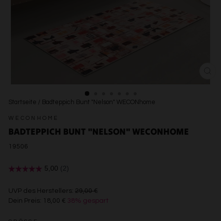
SCH
ESC
Startseite
/
Badteppich Bunt "Nelson" WECONhome
WECONHOME
BADTEPPICH BUNT "NELSON" WECONHOME
19506
€29,00
UVP des Herstellers:
29,00 €
Dein Preis:
18,00 €
38% gespart
€18,00