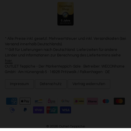
* Alle Preise inkl. gesetzl. Mehrwertsteuer und inkl. Versandkosten (bei
Versand innerhalb Deutschlands).
** Gilt für Lieferungen nach Deutschland. Lieferzeiten für andere
Länder und Informationen zur Berechnung des Liefertermins siehe
hier.
OUTLET Teppiche - Der Markenteppich-Sale · Betreiber: WECONhome
GmbH · Am Hünengrab 5 · 16928 Pritzwalk / Falkenhagen · DE
Impressum
Datenschutz
Vertrag widerrufen
© 2026 Outlet-Teppiche