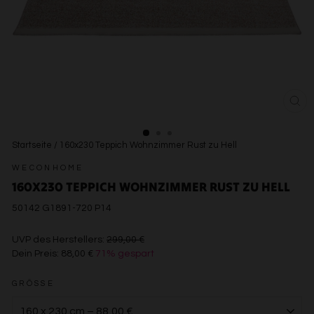
SCH
ESC
Startseite
/
160x230 Teppich Wohnzimmer Rust zu Hell
WECONHOME
160X230 TEPPICH WOHNZIMMER RUST ZU HELL
50142 G1891-720 P14
€299,00
UVP des Herstellers:
299,00 €
Dein Preis:
88,00 €
71% gespart
€88,00
GRÖSSE