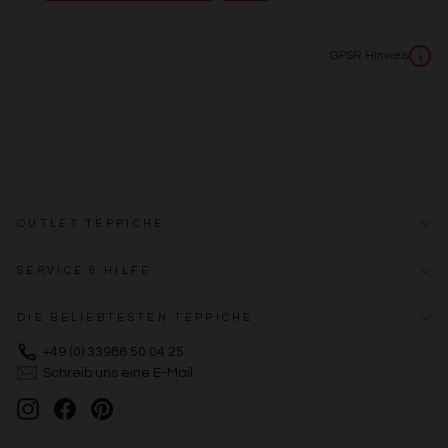
Erstellung von Profilen zur Personalisierung von Inhalten
Verwendung von Profilen zur Auswahl personalisierter
Inhalte
GPSR Hinweis
i
Messung der Werbeleistung
Messung der Performance von Inhalten
Analyse von Zielgruppen durch Statistiken oder
Kombinationen von Daten aus verschiedenen Quellen
Entwicklung und Verbesserung der Angebote
Verwendung reduzierter Daten zur Auswahl von Inhalten
Besondere Features:
Verwendung genauer Standortdaten
OUTLET TEPPICHE
Endgeräteeigenschaften zur Identifikation aktiv abfragen
SERVICE & HILFE
DIE BELIEBTESTEN TEPPICHE
+49 (0) 33986 50 04 25
Schreib uns eine E-Mail
Instagram
Facebook
Pinterest